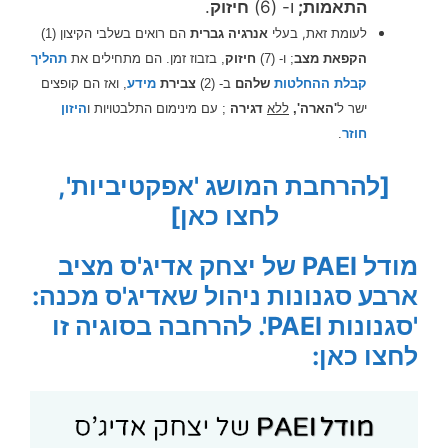
התאמות;
ו- (6)
חיזוק
.
לעומת זאת,
בעלי
אנרגיה גברית
הם רואים בשלבי הקיצון (1)
הקפאת מצב
; ו- (7)
חיזוק
, בזבוז זמן. הם מתחילים את
תהליך
קבלת ההחלטות
שלהם
ב- (2)
צבירת
מידע
, ואז הם קופצים
ישר ל
'הארה',
ללא
דגירה
; עם מינימום התלבטויות ו
היזון
חוזר
.
[להרחבת המושג 'אפקטיביות',
לחצו כאן]
מודל PAEI של יצחק אדיג'ס מציב
ארבע סגנונות ניהול שאדיג'ס מכנה:
'סגנונות PAEI'. להרחבה בסוגיה זו
לחצו כאן: