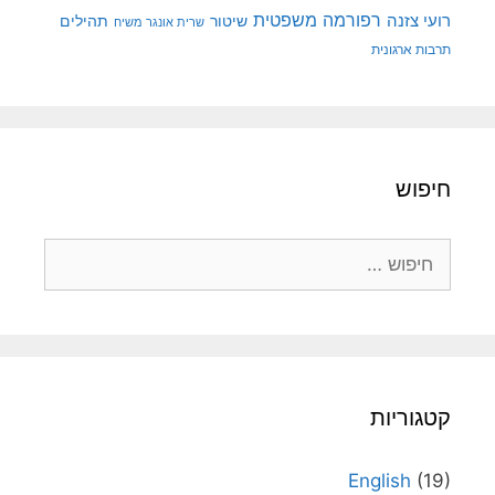
רפורמה משפטית
רועי צזנה
שיטור
תהילים
שרית אונגר משיח
תרבות ארגונית
חיפוש
חיפוש:
קטגוריות
English
(19)