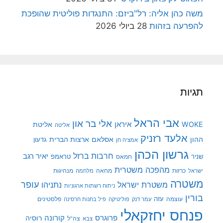
משה כהן אליה: רל"ביזם: התנגדות פוליטית שהופכת
להפרעה בזהות
28 ביולי 2026
תגיות
אבי הראל
אלי בר און
איראן
WOKE
אליטת
אליטה
אלעד רזניק
ההון
אסלאם
ארצות הברית
גדעון
אמציה חן
גרשון הכהן
חרבות ברזל
יאיר רגב
שניר
טראמפ
חמאס
מהפכה משטרית
מנהיגות
ישראל
כרזות
מחאה
מלחמה
משטרה
עופר
משטרת ישראל
נתניהו
ניתוח רשתות ארגוניות
בורין
עוצמה
עזה
פלסטינים
עמר דנק
פוליטיקה
פיל בחנות חרסינה
פנחס יחזקאלי
קורונה
פרוגרס
רוסיה
צה"ל
צבא