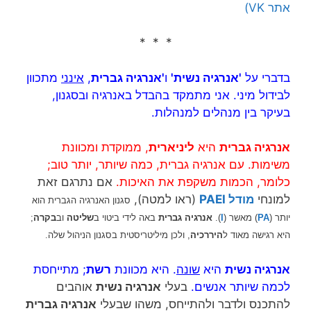
אתר VK)
* * *
בדברי על
'אנרגיה נשית'
ו
'אנרגיה גברית
,
אינני
מתכוון
לבידול מיני. אני מתמקד בהבדל באנרגיה ובסגנון,
בעיקר בין מנהלים למנהלות.
אנרגיה ג
ברית
היא
ליניארית
, ממוקדת ומכוונת
משימות. עם אנרגיה גברית, כמה שיותר, יותר טוב;
כלומר, הכמות משקפת את האיכות.
אם נתרגם זאת
למונחי
מודל PAEI
(ראו למטה),
סגנון האנרגיה הגברית הוא
יותר (
PA
) מאשר (
I
).
אנרגיה גברית
באה לידי ביטוי ב
שליטה
וב
בקרה
;
היא רגישה מאוד ל
היררכיה
, ולכן מיליטריסטית בסגנון הניהול שלה.
אנרגיה נשית
היא
שונה
. היא מכוונת
רשת
; מתייחסת
לכמה שיותר אנשים.
בעלי
אנרגיה נשית
אוהבים
להתכנס ולדבר ולהתייחס, משהו שבעלי
אנרגיה גברית