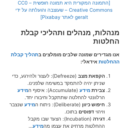
[התמונה המקורית היא תמונה חופשית – CC0
Creative Commons – שעוצבה והועלתה על ידי
geralt לאתר Pixabay]
מנהלות, מנהלים ותהליכי קבלת
החלטות
אנו מגדירים שמונה שלבים מומלצים ב
תהליך קבלת
ההחלטות
אידאלי:
הקפאת מצב
(Defreeze): לעצור ולהירגע, כדי
שניתן יהיה להתמקד במשימה שלפנינו.
צבירת
מידע
(Accumulate): איסוף ה
מידע
הרלוונטי להחלטה שתתקבל וחיבורו יחד.
חיפוש כיוון
(Deliberate): ניתוח ה
מידע
שנצבר
וזיהוי
דפוסים
בתוכו.
דגירה
(Incubation): הצעד שבו מקבל
ההחלטות מרחיק את עצמו מה
מידע
…