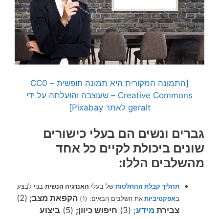
[התמונה המקורית היא תמונה חופשית – CC0
Creative Commons – שעוצבה והועלתה על ידי
geralt לאתר Pixabay]
גברים ונשים הם בעלי כישורים
שונים ביכולת לקיים כל אחד
מהשלבים הללו:
תהליך קבלת ההחלטות
של בעלי
האנרגיה הנשית
בנוי לבצע
הקפאת מצב;
(2)
ב
אפקטיביות
את השלבים הבאים: (1)
צבירת
מידע
; (3)
חיפוש כיוון;
(5)
ביצוע