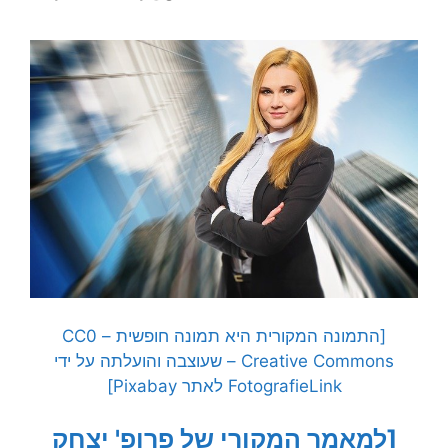
[התמונה המקורית היא תמונה חופשית – CC0
Creative Commons – שעוצבה והועלתה על ידי
FotografieLink לאתר Pixabay]
[למאמר המקורי של פרופ' יצחק