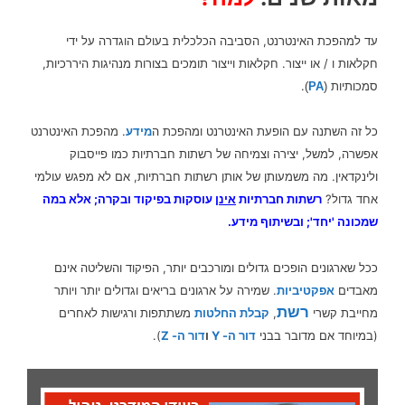
עד למהפכת האינטרנט, הסביבה הכלכלית בעולם הוגדרה על ידי
חקלאות ו / או ייצור. חקלאות וייצור תומכים בצורות מנהיגות היררכיות,
סמכותיות
.
)
PA
(
כל זה השתנה עם הופעת האינטרנט ומהפכת ה
מידע
.
מהפכת האינטרנט
אפשרה, למשל, יצירה וצמיחה של רשתות חברתיות כמו פייסבוק
ולינקדאין. מה משמעותן של אותן רשתות חברתיות, אם לא מפגש עולמי
אחד גדול?
רשתות חברתיות
אינן
עוסקות בפיקוד ובקרה; אלא במה
שמכונה 'יחד'; ובשיתוף
מידע
.
ככל שארגונים הופכים גדולים ומורכבים יותר, הפיקוד והשליטה אינם
מאבדים
אפקטיביות
. שמירה על ארגונים בריאים וגדולים יותר ויותר
רשת
מחייבת קשרי
,
קבלת החלטות
משתתפות ורגישות לאחרים
(במיוחד אם מדובר בבני
דור ה- Y
ו
דור ה- Z
).