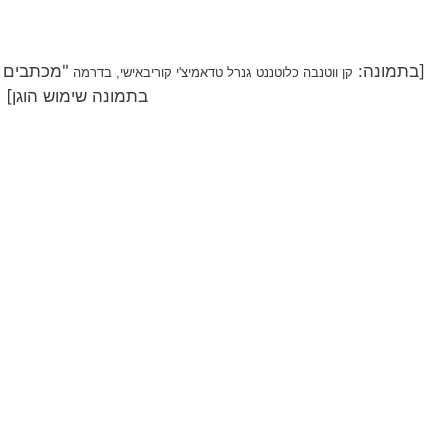
[בתמונה:
"מכתבים מ
קן ווטנבה כלוטננט גנרל טדאמיצ'י קוריבאישי, בדרמה
בתמונה שימוש הוגן]