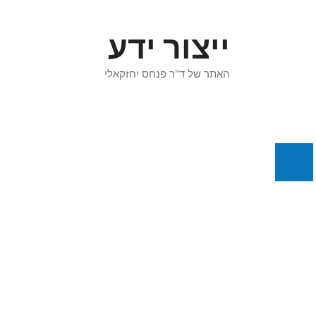
דלג
תוכן
ייצור ידע
האתר של ד"ר פנחס יחזקאלי