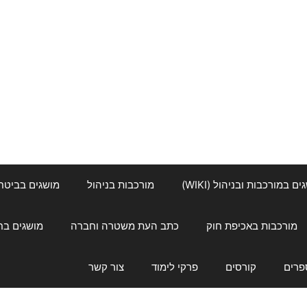
ם במורכבות ובניהול (WIKI)
מורכבות בניהול
מושגים בביטחון ל
מורכבות באכיפת חוק
כתב העת משטרה וחברה
מושגים בחינוך
פרים
קורסים
פרקי לימוד
צור קשר