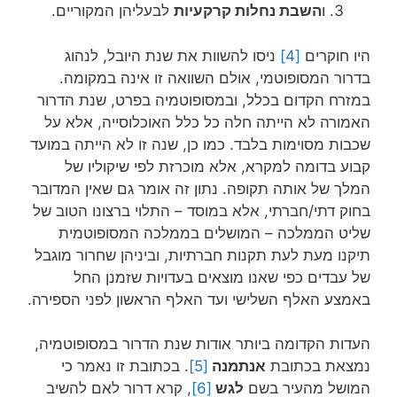
ו
השבת נחלות קרקעיות
לבעליהן המקוריים.
היו חוקרים
[4]
ניסו להשוות את שנת היובל, לנהוג
בדרור המסופוטמי, אולם השוואה זו אינה במקומה.
במזרח הקדום בכלל, ובמסופוטמיה בפרט, שנת הדרור
האמורה לא הייתה חלה כל כלל האוכלוסייה, אלא על
שכבות מסוימות בלבד. כמו כן, שנה זו לא הייתה במועד
קבוע בדומה למקרא, אלא מוכרזת לפי שיקוליו של
המלך של אותה תקופה. נתון זה אומר גם שאין המדובר
בחוק דתי/חברתי, אלא במוסד – התלוי ברצונו הטוב של
שליט הממלכה – המושלים בממלכה המסופוטמית
תיקנו מעת לעת תקנות חברתיות, וביניהן שחרור מוגבל
של עבדים כפי שאנו מוצאים בעדויות שזמנן החל
באמצע האלף השלישי ועד האלף הראשון לפני הספירה.
העדות הקדומה ביותר אודות שנת הדרור במסופוטמיה,
נמצאת בכתובת
אנתמנה
[5]
. בכתובת זו נאמר כי
המושל מהעיר בשם
לגש
[6]
, קרא דרור לאם להשיב