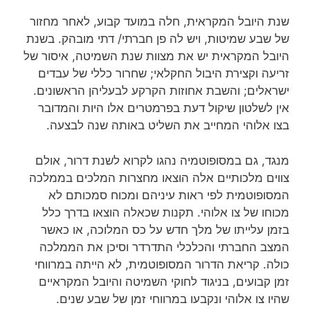
שנת היובל המקראית, חלה במועד קבוע, לאחר מחזור
של שבע שמיטות, ויש לה פן חברתי/ דתי מובהק. בשנת
היובל המקראית יש את מצוות שנת השמיטה, איסור של
זריעה וקצירת היבול החקלאי; שחרור כללי של עבדים
ישראלים; והשבת אחוזות הקרקע לבעליהן הראשונים.
אין לשלטון שיקול דעת בפרמטרים אלו היות והמדובר
בצו אלוהי המחייב את השליט באותה שנה לבצעה.
מנגד, גם במסופוטמיה נהגו לקרוא לשנת דרור, אולם
צווים מלכותיים אלה הוצאו מחצרות המלכים בממלכה
המסופוטמית לפי ראות עיניהם ומכוח סמכותם לא
מכוחו של צו אלוהי. תקנות שכאלה הוצאו בדרך כלל
בזמן עלייתו של מלך חדש על כס המלוכה, או כאשר
המצב החברתי והכלכלי התדרדר וסיכן את הממלכה
כולה. קריאת הדרור המסופוטמית, לא הייתה במרווחי
זמן קבועים, בניגוד לחוקי השמיטה והיובל המקראיים
שהיו צו אלוהי ונקבעו במרווחי זמן של שבע שנים.