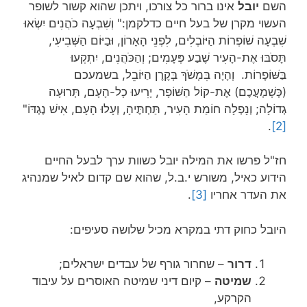
השם
יובל
אינו ברור כל צורכו, ויתכן שהוא קשור לשופר
העשוי מקרן של בעל חיים כדלקמן:" וְשִׁבְעָה כֹהֲנִים יִשְׂאוּ
שִׁבְעָה שׁוֹפְרוֹת הַיּוֹבְלִים, לִפְנֵי הָאָרוֹן, וּבַיּוֹם הַשְּׁבִיעִי,
תָּסֹבּוּ אֶת-הָעִיר שֶׁבַע פְּעָמִים; וְהַכֹּהֲנִים, יִתְקְעוּ
בַּשּׁוֹפָרוֹת. וְהָיָה בִּמְשֹׁךְ בְּקֶרֶן הַיּוֹבֵל, בשמעכם
(כְּשָׁמְעֲכֶם) אֶת-קוֹל הַשּׁוֹפָר, יָרִיעוּ כָל-הָעָם, תְּרוּעָה
גְדוֹלָה; וְנָפְלָה חוֹמַת הָעִיר, תַּחְתֶּיהָ, וְעָלוּ הָעָם, אִישׁ נֶגְדּוֹ"
.
[2]
חז"ל פרשו את המילה יובל כשוות ערך לבעל החיים
הידוע כאיל, משורש י.ב.ל, שהוא שם קדום לאיל שמנהיג
את העדר אחריו
[3]
.
היובל כחוק דתי במקרא מכיל שלושה סעיפים:
דרור
– שחרור גורף של עבדים ישראלים;
שמיטה
– קיום דיני שמיטה האוסרים על עיבוד
הקרקע,