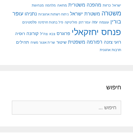
מהפכה משטרית
מנהיגות
ישראל
כרזות
מחאה
מלחמה
משטרה
עופר
משטרת ישראל
נתניהו
ניתוח רשתות ארגוניות
בורין
עוצמה
עזה
פלסטינים
עמר דנק
פוליטיקה
פיל בחנות חרסינה
פנחס יחזקאלי
קורונה
פרוגרס
רוסיה
צה"ל
צבא
רפורמה משפטית
רועי צזנה
שיטור
תהילים
שרית אונגר משיח
תרבות ארגונית
חיפוש
חיפוש: