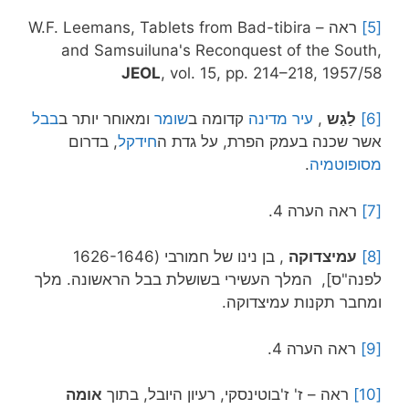
[5]
ראה – W.F. Leemans, Tablets from Bad-tibira
and Samsuiluna's Reconquest of the South,
JEOL
, vol. 15, pp. 214–218, 1957/58
[6]
ל
ַגַש
,
עיר מדינה
קדומה ב
שומר
ומאוחר יותר ב
בבל
אשר שכנה בעמק הפרת, על גדת ה
חידקל
, בדרום
מסופוטמיה
.
[7]
ראה הערה 4.
[8]
עמיצדוקה
, בן נינו של חמורבי (1626-1646
לפנה"ס], המלך העשירי בשושלת בבל הראשונה. מלך
ומחבר תקנות עמיצדוקה.
[9]
ראה הערה 4.
[10]
ראה – ז' ז'בוטינסקי, רעיון היובל, בתוך
אומה