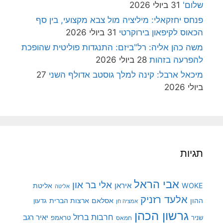
שלום'
31 ביולי 2026
פנחס יחזקאלי: מיליציה מול צבא מקצועי, בין סף
הכאוס לקיפאון בירוקרטי
31 ביולי 2026
משה כהן אליה: רל"ביזם: התנגדות פוליטית שהופכת
להפרעה בזהות
28 ביולי 2026
מיכאל ארבל: קינה למלך גוסטב אדולף השני
27
ביולי 2026
תגיות
אבי הראל
אלי בר און
איראן
WOKE
אליטת
אליטה
אלעד רזניק
ההון
אסלאם
ארצות הברית
גדעון
אמציה חן
גרשון הכהן
חרבות ברזל
יאיר רגב
שניר
טראמפ
חמאס