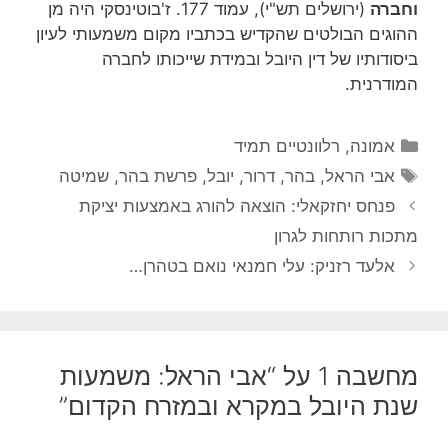
וחברה
(ירושלים תש"י), עמוד 177. ז'בוטינסקי היה מן
ההוגים הבולטים שהקדיש בכתביו מקום משמעותי לעיון
ביסודותיו של דין היובל ובמידת שייכותו לחברה
המודרנית.
קטגוריות
אמונה
,
רלוונטיים תמיד
תגיות
אבי הראל
,
בהר
,
דרור
,
יובל
,
פרשת בהר
,
שמיטה
פנחס יחזקאלי: הוצאה להורג באמצעות יציקת
מתכות רותחות לגרון
אלעד רזניק: עלי חמנאי נואם בטהרן…
מחשבה 1 על “אבי הראל: משמעות
שנת היובל במקרא ובמזרח הקדום”