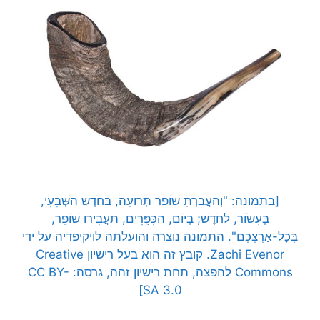
[בתמונה: "וְהַעֲבַרְתָּ שׁוֹפַר תְּרוּעָה, בַּחֹדֶשׁ הַשְּׁבִעִי,
בֶּעָשׂוֹר, לַחֹדֶשׁ; בְּיוֹם, הַכִּפֻּרִים, תַּעֲבִירוּ שׁוֹפָר,
בְּכָל-אַרְצְכֶם". התמונה נוצרה והועלתה לויקיפדיה על ידי
Zachi Evenor. קובץ זה הוא בעל רישיון Creative
Commons להפצה, תחת רישיון זהה, גרסה: CC BY-
SA 3.0]