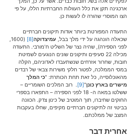
לפקידים אלה בשל חובות כבדים. אשר על כן, המלך
ארכגינה תקן את כלל העוולות החברתיות הללו, על פי
הצו המוסרי שהורה לו לעשות כן.
התעודה המפורטת ביותר אודות תיקונים חברתיים
שכאלה הונהגה על ידי מלך בבל,
עמיצדוקה
[8]
(1600,
לפני הספירה), שהיה נצר של השליט ח'מורבי. התעודה
מכילה 22 סעיפים ותיקונים שונים הנוגעים לשמיטת
חובות, שחרור אזרחים שנשתעבדו לאדוניהם, הקלה
במסי הממלכה, לפטור חלקי משירות צבאי של רבדים
מהאוכלוסייה, כל זאת תחת הכותרת: "
כי המלך
מישרים בארץ כונן
"
[9]
. רוב המלכים השומריים –
ששלטו במאה ה- 18 לפני הספירה – התפארו בספרי
החוקים שחיברו, תוך המוטיב של כינון צדק. הכוונה
בביטוי זה לתיקונים חברתיים מקיפים, שחלו בעקבות
המצב של ממלכתם.
אחרית דבר