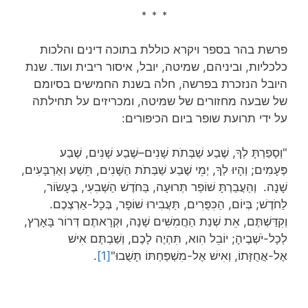
* * *
פרשת בהר בספר ויקרא כוללת בתוכה דינים והלכות
כלכליות, וביניהם, שמיטה, יובל, איסור ריבית ועוד. שנת
היובל הנזכרת בפרשה, חלה בשנת החמישים בסיומם
של שבעה מחזורים של שמיטה, ומכריזים על תחילתה
על ידי תרועת שופר ביום הכיפורים:
"וְסָפַרְתָּ לְךָ, שֶׁבַע שַׁבְּתֹת שָׁנִים–שֶׁבַע שָׁנִים, שֶׁבַע
פְּעָמִים; וְהָיוּ לְךָ, יְמֵי שֶׁבַע שַׁבְּתֹת הַשָּׁנִים, תֵּשַׁע וְאַרְבָּעִים,
שָׁנָה. וְהַעֲבַרְתָּ שׁוֹפַר תְּרוּעָה, בַּחֹדֶשׁ הַשְּׁבִעִי, בֶּעָשׂוֹר,
לַחֹדֶשׁ; בְּיוֹם, הַכִּפֻּרִים, תַּעֲבִירוּ שׁוֹפָר, בְּכָל-אַרְצְכֶם.
וְקִדַּשְׁתֶּם, אֵת שְׁנַת הַחֲמִשִּׁים שָׁנָה, וּקְרָאתֶם דְּרוֹר בָּאָרֶץ,
לְכָל-יֹשְׁבֶיהָ; יוֹבֵל הִוא, תִּהְיֶה לָכֶם, וְשַׁבְתֶּם אִישׁ
אֶל-אֲחֻזָּתוֹ, וְאִישׁ אֶל-מִשְׁפַּחְתּוֹ תָּשֻׁבוּ"
[1]
.