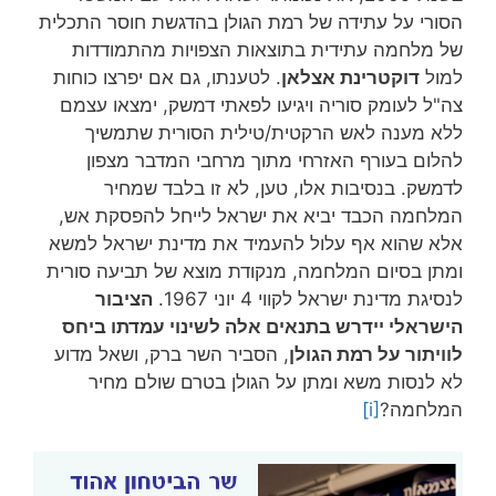
הסורי על עתידה של רמת הגולן בהדגשת חוסר התכלית
של מלחמה עתידית בתוצאות הצפויות מהתמודדות
למול
דוקטרינת אצלאן
. לטענתו, גם אם יפרצו כוחות
צה"ל לעומק סוריה ויגיעו לפאתי דמשק, ימצאו עצמם
ללא מענה לאש הרקטית/טילית הסורית שתמשיך
להלום בעורף האזרחי מתוך מרחבי המדבר מצפון
לדמשק. בנסיבות אלו, טען, לא זו בלבד שמחיר
המלחמה הכבד יביא את ישראל לייחל להפסקת אש,
אלא שהוא אף עלול להעמיד את מדינת ישראל למשא
ומתן בסיום המלחמה, מנקודת מוצא של תביעה סורית
לנסיגת מדינת ישראל לקווי 4 יוני 1967.
הציבור
הישראלי יידרש בתנאים אלה לשינוי עמדתו ביחס
לוויתור על רמת הגולן
, הסביר השר ברק, ושאל מדוע
לא לנסות משא ומתן על הגולן בטרם שולם מחיר
המלחמה?
[i]