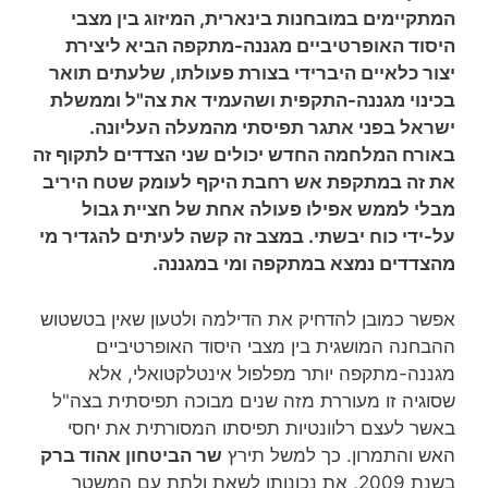
המתקיימים במובחנות בינארית, המיזוג בין מצבי
היסוד האופרטיביים מגננה-מתקפה הביא ליצירת
יצור כלאיים היברידי בצורת פעולתו, שלעתים תואר
בכינוי מגננה-התקפית ושהעמיד את צה"ל וממשלת
ישראל בפני אתגר תפיסתי מהמעלה העליונה.
באורח המלחמה החדש יכולים שני הצדדים לתקוף זה
את זה במתקפת אש רחבת היקף לעומק שטח היריב
מבלי לממש אפילו פעולה אחת של חציית גבול
על-ידי כוח יבשתי. במצב זה קשה לעיתים להגדיר מי
מהצדדים נמצא במתקפה ומי במגננה.
אפשר כמובן להדחיק את הדילמה ולטעון שאין בטשטוש
ההבחנה המושגית בין מצבי היסוד האופרטיביים
מגננה-מתקפה יותר מפלפול אינטלקטואלי, אלא
שסוגיה זו מעוררת מזה שנים מבוכה תפיסתית בצה"ל
באשר לעצם רלוונטיות תפיסתו המסורתית את יחסי
האש והתמרון. כך למשל תירץ
שר הביטחון אהוד ברק
בשנת 2009, את נכונותו לשאת ולתת עם המשטר