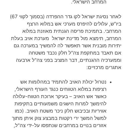
המרחב הישראלי.
לאחר נסיגת ישראל לקו גדר ההפרדה (בסמוך לקווי 67)
ביו"ש, עלולים להיפרס מערכי אש במלוא הרצף
המרחבי. בתמיכת פריסה הגנתית מאוזנת במלוא
המרחב, תימצא מול מדינת ישראל מערכת אויב בעלת
יתירות מובנית אשר תאפשר לה להמשיך במערכה גם
אם תאבד במתקפת צה"ל חלק נכבד משטחה
וממערכיה ההגנתיים, דבר המציב בפני צה"ל ארבעה
אתגרים מרכזיים:
נטרול יכולת האויב להתמיד במהלומות אש
רציפות במלוא הטווחים כנגד העורף הישראלי,
כאשר אש האויב – בעיקר ארוכת הטווח-עלולה
להימשך למרות הישגים משמעותיים בתקיפות
אוויריות ובכיבוש חלק ניכר משטח האויב. (כמו
למשל המשך ירי רקטות במבצע צוק איתן מתוך
אזורים בנויים במרחבים שנתפסו על-ידי צה"ל,