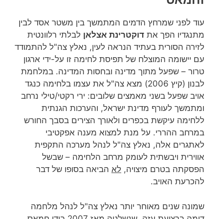
עוד לפני שמרחץ הדמים המתמשך בין משטר אסד לבין
מתנגדיו הפך את
דוקטרינת אצלאן
לבלתי רלוונטית
לזירה הסורית בעתיד הנראה לעין, נאלץ צה"ל להתמודד
עם יישומה המוצלח של תפיסת לחימה זו על-ידי ארגון
טרור – שפעל מתוך מדינה ובחסות המדינה. במלחמת
לבנון (קיץ 2006) מצא צה"ל את עצמו בלחימה כנגד
אויב שפעל בשני מאמצים שלובים: ירי רקטי/טילי נרחב
ומתמשך לעורף מדינת ישראל, והערכות הגנתית
ללחימה עיקשת בכפרים ולאורך הצירים בסבך החורש
במרחב ההררי. על מנת למצוא מענה אפקטיבי
לאתגרים אלה, נאלץ צה"ל לנהל מערכה התקפית
אווירית ויבשתית לעומק מרחב הלחימה – שבשל
הפסקתה בטרם מיצויה,
לא
הביאה בסופו של דבר
להכרעת האויב.
שמונה שנים מאוחר יותר נאלץ צה"ל לנהל מלחמה
דומה ברצועת עזה, שנשלטה מאז 2007 בידי חמאס