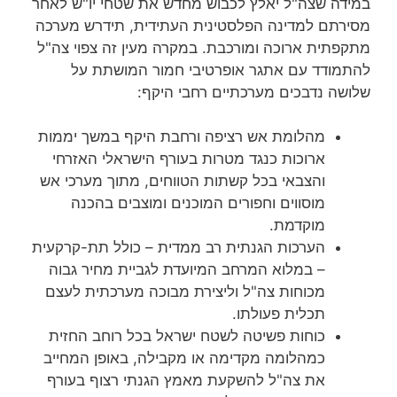
במידה שצה"ל יאלץ לכבוש מחדש את שטחי יו"ש לאחר
מסירתם למדינה הפלסטינית העתידית, תידרש מערכה
מתקפתית ארוכה ומורכבת. במקרה מעין זה צפוי צה"ל
להתמודד עם אתגר אופרטיבי חמור המושתת על
שלושה נדבכים מערכתיים רחבי היקף:
מהלומת אש רציפה ורחבת היקף במשך יממות
ארוכות כנגד מטרות בעורף הישראלי האזרחי
והצבאי בכל קשתות הטווחים, מתוך מערכי אש
מוסווים וחפורים המוכנים ומוצבים בהכנה
מוקדמת.
הערכות הגנתית רב ממדית – כולל תת-קרקעית
– במלוא המרחב המיועדת לגביית מחיר גבוה
מכוחות צה"ל וליצירת מבוכה מערכתית לעצם
תכלית פעולתו.
כוחות פשיטה לשטח ישראל בכל רוחב החזית
כמהלומה מקדימה או מקבילה, באופן המחייב
את צה"ל להשקעת מאמץ הגנתי רצוף בעורף