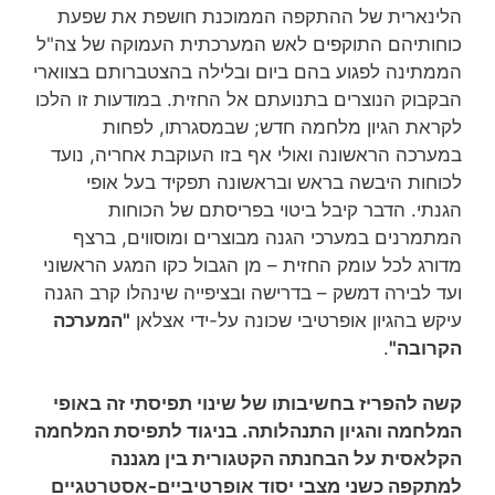
הלינארית של ההתקפה הממוכנת חושפת את שפעת
כוחותיהם התוקפים לאש המערכתית העמוקה של צה"ל
הממתינה לפגוע בהם ביום ובלילה בהצטברותם בצווארי
הבקבוק הנוצרים בתנועתם אל החזית. במודעות זו הלכו
לקראת הגיון מלחמה חדש; שבמסגרתו, לפחות
במערכה הראשונה ואולי אף בזו העוקבת אחריה, נועד
לכוחות היבשה בראש ובראשונה תפקיד בעל אופי
הגנתי. הדבר קיבל ביטוי בפריסתם של הכוחות
המתמרנים במערכי הגנה מבוצרים ומוסווים, ברצף
מדורג לכל עומק החזית – מן הגבול כקו המגע הראשוני
ועד לבירה דמשק – בדרישה ובציפייה שינהלו קרב הגנה
עיקש בהגיון אופרטיבי שכונה על-ידי אצלאן
"המערכה
הקרובה"
.
קשה להפריז בחשיבותו של שינוי תפיסתי זה באופי
המלחמה והגיון התנהלותה. בניגוד לתפיסת המלחמה
הקלאסית על הבחנתה הקטגורית בין מגננה
למתקפה כשני מצבי יסוד אופרטיביים-אסטרטגיים