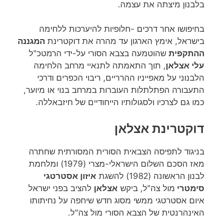
בלבנון מיצתה את עצמה.
בחיפושו אחר דרכים -חלופיות להיערכות ללחימה
בישראל, אימץ הארגון עד מהרה את דוקטרינת
המגננה
ההתקפית
שהוטמעה בצבא הסורי על-ידי הרמטכ"ל
עלי אצלאן
, תוך התאמתה לתנאיי מרחב הלחימה
הלבנוני על מאפייניו ההרריים, ריבוי הכפרים ודרכי
התעבורה הפתלתלות העוברות במרחב בנוי או מיוער,
כמו גם לצרכיו ולסגולותיו הייחודיים של חיזבאללה.
דוקטרינת אצלאן
בניגוד לתפיסה הצבאית הסורית המסורתית שחתרה
מאז הסכם השלום הישראלי-מצרי (1979) ומלחמת
לבנון הראשונה (1982) להשגת
איזון אסטרטגי
סימטרי
מול צה"ל, ביקש
אצלאן
להציב בפני ישראל
איום אסטרטגי ממשי מסוג חדש שיחפה על נחיתותו
האינהרנטית של הצבא הסורי מול צה"ל.