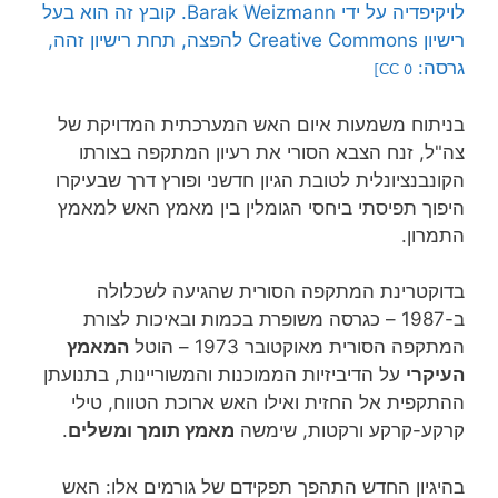
לויקיפדיה על ידי Barak Weizmann. קובץ זה הוא בעל
רישיון Creative Commons להפצה, תחת רישיון זהה,
גרסה:
0]
CC
בניתוח משמעות איום האש המערכתית המדויקת של
צה"ל, זנח הצבא הסורי את רעיון המתקפה בצורתו
הקונבנציונלית לטובת הגיון חדשני ופורץ דרך שבעיקרו
היפוך תפיסתי ביחסי הגומלין בין מאמץ האש למאמץ
התמרון.
בדוקטרינת המתקפה הסורית שהגיעה לשכלולה
ב-1987 – כגרסה משופרת בכמות ובאיכות לצורת
המתקפה הסורית מאוקטובר 1973 – הוטל
המאמץ
העיקרי
על הדיביזיות הממוכנות והמשוריינות, בתנועתן
ההתקפית אל החזית ואילו האש ארוכת הטווח, טילי
קרקע-קרקע ורקטות, שימשה
מאמץ תומך ומשלים
.
בהיגיון החדש התהפך תפקידם של גורמים אלו: האש