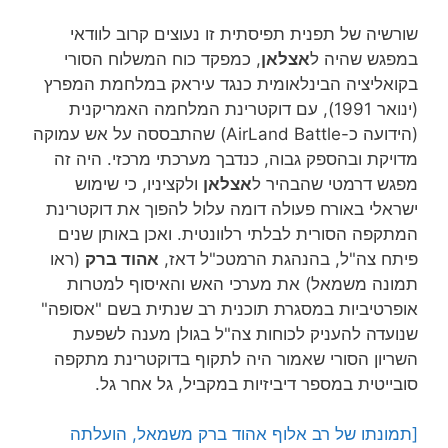
שורשיה של תפנית תפיסתית זו נעוצים קרוב לוודאי
במפגש שהיה ל
אצלאן
, כמפקד כוח המשלוח הסורי
בקואליציה הבינלאומית כנגד עיראק במלחמת המפרץ
(ינואר 1991), עם דוקטרינת המלחמה האמריקנית
(הידועה כ-AirLand Battle) שהתבססה על אש עמוקה
מדויקת ובהספק גבוה, כנדבך מערכתי מרכזי. היה זה
מפגש דרמטי שהבהיר ל
אצלאן
ולקציניו, כי שימוש
ישראלי באורח פעולה דומה עלול להפוך את דוקטרינת
המתקפה הסורית לבלתי רלוונטית. ואכן באותן שנים
פיתח צה"ל, בהנהגת הרמטכ"ל דאז,
אהוד ברק
(ראו
תמונה משמאל) את מערכי האש והאיסוף למטרות
אופרטיביות במסגרת תוכנית רב שנתית בשם "אסופה"
שנועדה להעניק לכוחות צה"ל בגולן מענה לשפעת
השריון הסורי שאמור היה לתקוף בדוקטרינת מתקפה
סובייטית במספר דיביזיות במקביל, גל אחר גל.
[תמונתו של רב אלוף אהוד ברק משמאל, הועלתה