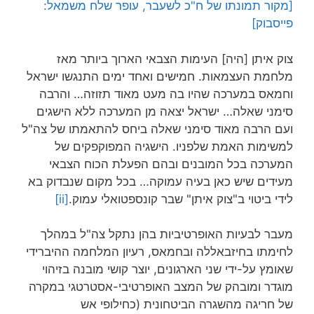
[מקור תמונתו של ח"כ לשעבר, עופר שלח משמאל:
פייסבוק]
צוק איתן [היה] העימות הצבאי הארוך ביותר מאז
מלחמת העצמאות. חמישים ואחד ימים התנגשו ישראל
וחמאס במערכה שהיו בה מעט מאוד תזוזה… והרבה
סימני שאלה… ישראל יצאה מן המערכה ללא הישגים
ועם הרבה מאוד סימני שאלה ביחס להתאמתו של צה"ל
למשימות האמת שלפניו. הישגיה המפוקפקים של
המערכה בכל המובנים ובהם הפעלת הכוח הצבאי
מעידים שיש כאן בעיה עמוקה… בכל מקום שנבדוק בא
לידי ביטוי ב"צוק איתן" שבר קונספטואלי עמוק.
[ii]
מעבר לבעיות האופרטיביות בהן נתקל צה"ל במהלך
לחימתו בחיזבאללה ובחמאס, רעיון המלחמה ההיברידי
שאומץ על-ידי שני הארגונים, יוצר קושי מובנה בזיהוי
מוגדר ומובהק של המצב האופרטיבי-אסטרטגי במקרה
של חריגה מהשגרה הביטחונית (כחילופי אש