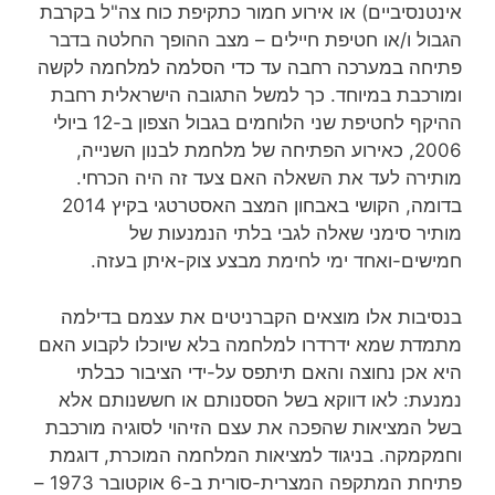
אינטנסיביים) או אירוע חמור כתקיפת כוח צה"ל בקרבת
הגבול ו/או חטיפת חיילים – מצב ההופך החלטה בדבר
פתיחה במערכה רחבה עד כדי הסלמה למלחמה לקשה
ומורכבת במיוחד. כך למשל התגובה הישראלית רחבת
ההיקף לחטיפת שני הלוחמים בגבול הצפון ב-12 ביולי
2006, כאירוע הפתיחה של מלחמת לבנון השנייה,
מותירה לעד את השאלה האם צעד זה היה הכרחי.
בדומה, הקושי באבחון המצב האסטרטגי בקיץ 2014
מותיר סימני שאלה לגבי בלתי הנמנעות של
חמישים-ואחד ימי לחימת מבצע צוק-איתן בעזה.
בנסיבות אלו מוצאים הקברניטים את עצמם בדילמה
מתמדת שמא ידרדרו למלחמה בלא שיוכלו לקבוע האם
היא אכן נחוצה והאם תיתפס על-ידי הציבור כבלתי
נמנעת: לאו דווקא בשל הססנותם או חששנותם אלא
בשל המציאות שהפכה את עצם הזיהוי לסוגיה מורכבת
וחמקמקה. בניגוד למציאות המלחמה המוכרת, דוגמת
פתיחת המתקפה המצרית-סורית ב-6 אוקטובר 1973 –