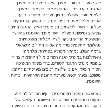
לשני מערכי היסוד – מערך האש המערכתית ומערך
ההגנה הקרקעית – התווספו אגדי הקומנדו כמערך
קלאסי מוכר, ששולב בהגיון מערכתי מחודש. היקף
אגדים אלה כמעט הוכפל, הם צוידו בנשק נגד טנקים
יעיל ונייד ויועדו להשתלב בין מערכי האש וההגנה בחיבור
גמיש. בגמישות הפעלתו, יועד מערך הקומנדו בהקשר
המערכתי החדש בעיקר לשתי תכליות מערכתיות:
מהלומה התקפית מקדימה אל קו התילים הישראלי
ברמת הגולן, כמהלך מפתיע בפתיחת מלחמה;
והשתלבות במערכי הגנה חפוזים מול התקדמות צה"ל
בעומק מערכי ההגנה הסורים. בידי מפקד המערכה
הסורי הופקדו אם כן שלושה רכיבים מערכתיים לתזמון
משולב: מערך האש, מערכת ההגנה הקרקעית, וכוחות
הקומנדו.
באמצעות תפנית דוקטרינרית זו קיוו הסורים להימנע
מנקודת התורפה האופרטיבית ביישומה הקלאסי של
דוקטרינת המתקפה. הם הבינו היטב כי צורת הפעולה