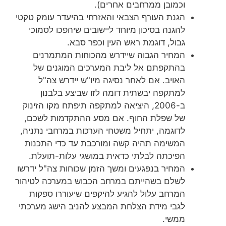
וכמובן ממרחבים אחרים).
הגנת העורף הצבאי והאזרחי בהיעדר עומק טקטי
להגנה בסיכון מיוחד ליישובים שיהפכו לסמוכי
גבול, דוגמת ראש העין וכפר סבא.
המחיר הגבוה שיידרש מהכוחות המתמרנים
בהתקפתם אל ליבת המערכים המוגנים של
האויב. אם לאחר נסיגה מיו"ש יידרש צה"ל
למתקפה יבשתית דומה לזו שביצע בלבנון
ב-2006, היציאה למתקפה תיפתח מקו הזינוק
של שפלת החוף. אם מסע ההתקדמות לשכם,
לדוגמה, יתחיל משטחי הערכות במרחבי נתניה,
המשימה תהיה קשה ומורכבת עד כדי התכנות
הפיכתה לבלתי כדאית במושגי עלות-תועלת.
המחיר בנפגעים ומשך הזמן שכוחות צה"ל ידרשו
לשלם בשהייתם במרחב הכבוש במערכה לטיהור
המרחב עלול להגיע להיקפים שיעוררו ספקות
לגבי מידת הצלחת המבצע להניב הישג מערכתי
ממשי.