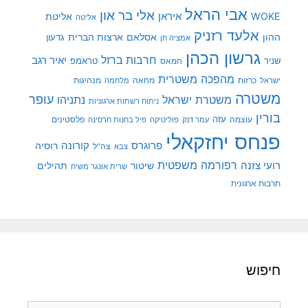
אבי הראל
אלי בר און
איראן
WOKE
אליטת
אליטה
אלעד רזניק
ההון
אסלאם
ארצות הברית
גדעון
אמציה חן
גרשון הכהן
חרבות ברזל
יאיר רגב
שניר
טראמפ
חמאס
מהפכה משטרית
מנהיגות
ישראל
כרזות
מחאה
מלחמה
משטרה
עופר
משטרת ישראל
נתניהו
ניתוח רשתות ארגוניות
בורין
עוצמה
עזה
פלסטינים
עמר דנק
פוליטיקה
פיל בחנות חרסינה
פנחס יחזקאלי
קורונה
פרוגרס
רוסיה
צה"ל
צבא
רפורמה משפטית
רועי צזנה
שיטור
תהילים
שרית אונגר משיח
תרבות ארגונית
חיפוש