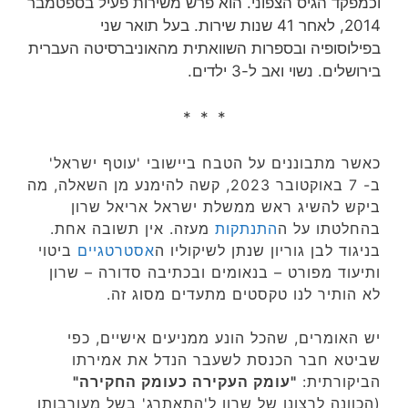
וכמפקד הגיס הצפוני. הוא פרש משירות פעיל בספטמבר
2014, לאחר 41 שנות שירות‏. בעל תואר שני
בפילוסופיה ובספרות השוואתית מהאוניברסיטה העברית
בירושלים. נשוי ואב ל-3 ילדים.
* * *
כאשר מתבוננים על הטבח ביישובי 'עוטף ישראל'
ב- 7 באוקטובר 2023, קשה להימנע מן השאלה, מה
ביקש להשיג ראש ממשלת ישראל אריאל שרון
בהחלטתו על ה
התנתקות
מעזה. אין תשובה אחת.
בניגוד לבן גוריון שנתן לשיקוליו ה
אסטרטגיים
ביטוי
ותיעוד מפורט – בנאומים ובכתיבה סדורה – שרון
לא הותיר לנו טקסטים מתעדים מסוג זה.
יש האומרים, שהכל הונע ממניעים אישיים, כפי
שביטא חבר הכנסת לשעבר הנדל את אמירתו
הביקורתית:
"עומק העקירה כעומק החקירה"
(הכוונה לרצונו של שרון ל'התאתרג' בשל מעורבותו