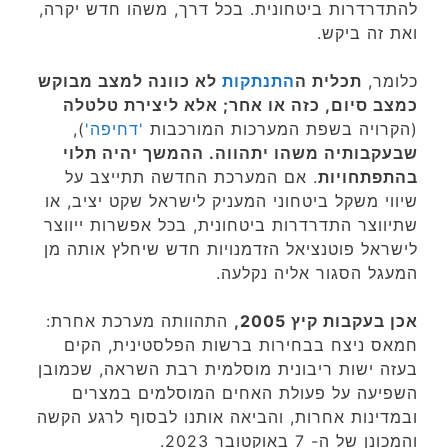
להתדרדרות ביטחונית. בכל דרך, משהו חדש יקרה,
ואת זה ביקש.
כלומר,
תכלית ה
התנתקות
לא כוונה למצב מבוקש
כמצב סיום, כזה או אחר; אלא ליצירת טלטלה
(הקרויה בשפת המערכות המורכבות
'דחיפה'
),
שבעקבותיה משהו יתהווה. ההמשך יהיה תלוי
בהתפתחויות
. אם המערכת החדשה תתייצב על
שיווי משקל ביטחוני המעניק לישראל שקט יציב, או
שתיווצר התדרדרות ביטחונית, בכל אפשרות ייווצר
לישראל פוטנציאל הזדמנויות חדש שיחלץ אותה מן
המעגל הסגור אליה נקלעה.
אכן בעקבות קיץ 2005,
התהוותה מערכת אחרת:
חמאס ניצח בבחירות ברשות הפלסטינית, הקים
בעזה ישות ריבונית מוסלמית רבת השראה, שכמובן
השפיעה על פעולת האחים המוסלמים במצרים
ובמדינות אחרות, והביאה אותנו לבסוף לרגע הקשה
והמכונן של ה- 7 באוקטובר 2023.