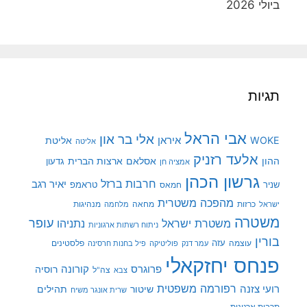
ביולי 2026
תגיות
אבי הראל
אלי בר און
איראן
WOKE
אליטת
אליטה
אלעד רזניק
ההון
אסלאם
ארצות הברית
גדעון
אמציה חן
גרשון הכהן
חרבות ברזל
יאיר רגב
שניר
טראמפ
חמאס
מהפכה משטרית
מנהיגות
ישראל
כרזות
מחאה
מלחמה
משטרה
עופר
משטרת ישראל
נתניהו
ניתוח רשתות ארגוניות
בורין
עוצמה
עזה
פלסטינים
עמר דנק
פוליטיקה
פיל בחנות חרסינה
פנחס יחזקאלי
קורונה
פרוגרס
רוסיה
צה"ל
צבא
רפורמה משפטית
רועי צזנה
שיטור
תהילים
שרית אונגר משיח
תרבות ארגונית