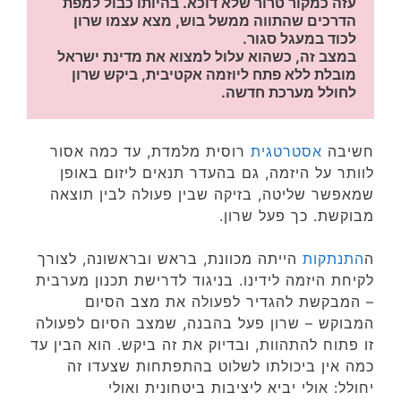
עזה כמקור טרור שלא דוכא. בהיותו כבול למפת 
הדרכים שהתווה ממשל בוש, מצא עצמו שרון 
לכוד במעגל סגור.
במצב זה, כשהוא עלול למצוא את מדינת ישראל 
מובלת ללא פתח ליוזמה אקטיבית, ביקש שרון 
לחולל מערכת חדשה.
חשיבה
אסטרטגית
רוסית מלמדת, עד כמה אסור
לוותר על היזמה, גם בהעדר תנאים ליזום באופן
שמאפשר שליטה, בזיקה שבין פעולה לבין תוצאה
מבוקשת. כך פעל שרון.
ה
התנתקות
הייתה מכוונת, בראש ובראשונה, לצורך
לקיחת היזמה לידינו. בניגוד לדרישת תכנון מערבית
– המבקשת להגדיר לפעולה את מצב הסיום
המבוקש – שרון פעל בהבנה, שמצב הסיום לפעולה
זו פתוח להתהוות, ובדיוק את זה ביקש. הוא הבין עד
כמה אין ביכולתו לשלוט בהתפתחות שצעדו זה
יחולל: אולי יביא ליציבות ביטחונית ואולי