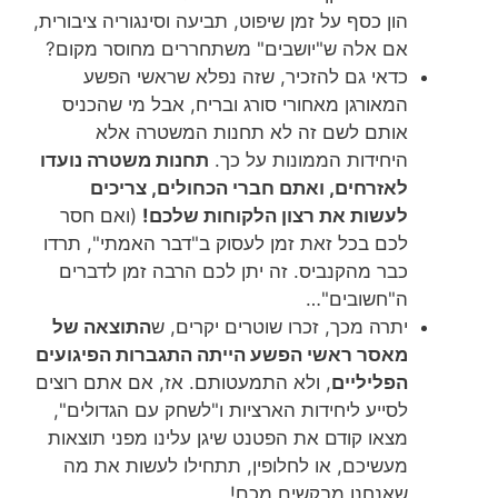
הון כסף על זמן שיפוט, תביעה וסינגוריה ציבורית,
אם אלה ש"יושבים" משתחררים מחוסר מקום?
כדאי גם להזכיר, שזה נפלא שראשי הפשע
המאורגן מאחורי סורג ובריח, אבל מי שהכניס
אותם לשם זה לא תחנות המשטרה אלא
היחידות הממונות על כך.
תחנות משטרה נועדו
לאזרחים, ואתם חברי הכחולים, צריכים
לעשות את רצון הלקוחות שלכם!
(ואם חסר
לכם בכל זאת זמן לעסוק ב"דבר האמתי", תרדו
כבר מהקנביס. זה יתן לכם הרבה זמן לדברים
ה"חשובים"…
יתרה מכך, זכרו שוטרים יקרים, ש
התוצאה של
מאסר ראשי הפשע הייתה התגברות הפיגועים
הפליליים
, ולא התמעטותם. אז, אם אתם רוצים
לסייע ליחידות הארציות ו"לשחק עם הגדולים",
מצאו קודם את הפטנט שיגן עלינו מפני תוצאות
מעשיכם, או לחלופין, תתחילו לעשות את מה
שאנחנו מבקשים מכם!