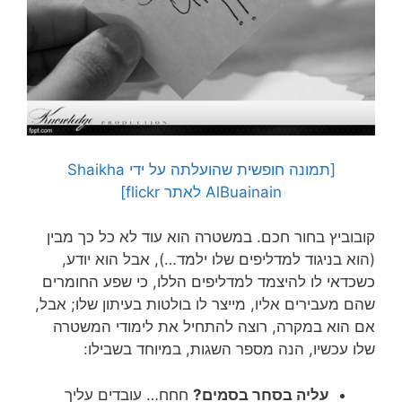
[תמונה חופשית שהועלתה על ידי Shaikha
AlBuainain לאתר flickr]
קובוביץ בחור חכם. במשטרה הוא עוד לא כל כך מבין
(הוא בניגוד למדליפים שלו ילמד…), אבל הוא יודע,
כשכדאי לו להיצמד למדליפים הללו, כי שפע החומרים
שהם מעבירים אליו, מייצר לו בולטות בעיתון שלו; אבל,
אם הוא במקרה, רוצה להתחיל את לימודי המשטרה
שלו עכשיו, הנה מספר השגות, במיוחד בשבילו:
עליה בסחר בסמים?
חחח… עובדים עליך