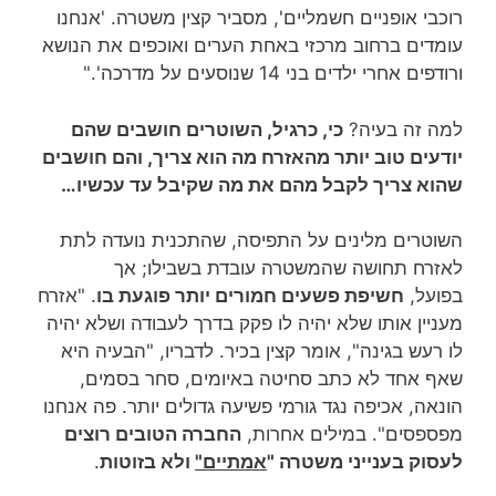
רוכבי אופניים חשמליים', מסביר קצין משטרה. 'אנחנו
עומדים ברחוב מרכזי באחת הערים ואוכפים את הנושא
ורודפים אחרי ילדים בני 14 שנוסעים על מדרכה'."
למה זה בעיה?
כי, כרגיל, השוטרים חושבים שהם
יודעים טוב יותר מהאזרח מה הוא צריך, והם חושבים
שהוא צריך לקבל מהם את מה שקיבל עד עכשיו…
השוטרים מלינים על התפיסה, שהתכנית נועדה לתת
לאזרח תחושה שהמשטרה עובדת בשבילו; אך
בפועל,
חשיפת פשעים חמורים יותר פוגעת בו
. "אזרח
מעניין אותו שלא יהיה לו פקק בדרך לעבודה ושלא יהיה
לו רעש בגינה", אומר קצין בכיר. לדבריו, "הבעיה היא
שאף אחד לא כתב סחיטה באיומים, סחר בסמים,
הונאה, אכיפה נגד גורמי פשיעה גדולים יותר. פה אנחנו
מפספסים". במילים אחרות,
החברה הטובים רוצים
לעסוק בענייני משטרה "
אמתיים"
ולא בזוטות
.