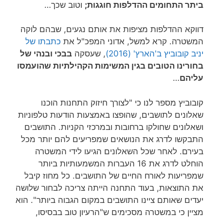
ביתר התחומים ההדלפות חוגגות;
וטוב שכך…
דווקא ההדלפות מציפות את אותם נגעים, שבהם לוקה
המשטרה. קרא למשל, אדוני המפכ"ל את
כתבתו של
יניב קובוביץ ב'הארץ' (2016)
, שעסקה
בבכי ובנהי של
בחורינו הטובים בגין המשימות הקהילתיות שהועמסו
עליהם
…
קובוביץ מספר לנו כי "לצורך חיזוק התחנות הוכנו
שאלונים לתושבים, שהופצו באמצעות הודעות טלפוניות
ושאלונים שחולקו ברחובות ובמרכזי הקניות. התושבים
התבקשו לדרג את הנושאים שמפריעים להם יותר מכל
בעירם. לאחר שכל השאלונים הגיעו לידי המשטרה
הוחלט לדרג את 16 העברות המשמעותיות ביותר
שמפריעות לאורח החיים של התושבים. כל מחוז קיבל
את התוצאות, בעוד התחנה הייתה צריכה לבחור שלושה
יעדים שאותם ציינו התושבים במקום הגבוה ביותר". הוא
מציין כי במשטרה מסכימים ש"הרעיון טוב בבסיסו,