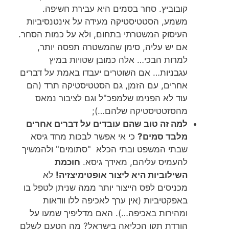
קובוביץ. סחר בסמים היא עבירת חשיפה.
משמע, הסטטיסטיקה מעידה על אינטנסיביות
העיסוק המשטרתי בתחום, ולא על כמות הסחר.
אם יש עליה, סימן שהמשטרה תפסה יותר,
למרות הבכי… אלה כמובן שטויות במיץ
עגבניות… אם השוטרים יעבדו באמת על דברים
אחרים, עם הזמן, גם הסטטיסטיקה תרד (הם
עוד לא הפנימו שלמפכ"ל וגם לציבור נמאס
מהסזטטיסטיקה שלהם…);
למה זה טוב שהם עובדים על דברים אחרים
מלבד סמים?
כי אי אפשר לבכות מחד גיסא
שבתי המשפט ובתי הכלא "סתומים" ולהמשיך
להעמיס עליהם, מאידך גיסא.
חוכמת
השילוביות היא ליצור אופטימיצזיה!
לא
מכניסים לפס הייצור יותר ממה שניתן לטפל בו
באפקטיביות (אין ערך לאכיפה ללו וודאות
ומהירות באכיפה…). האם מדליפיך שמעו על
הורדת תקן הכליאה בישראל? מה הטעם לשלם