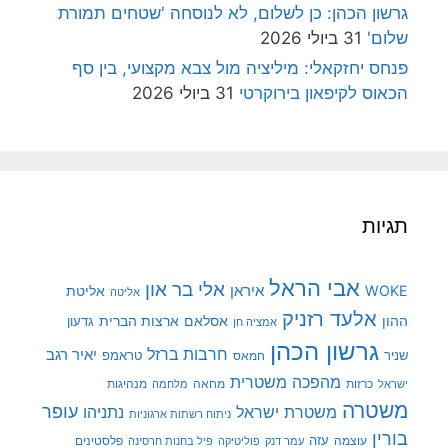
גרשון הכהן: כן לשלום, לא לנוסחה 'שטחים תמורת
שלום'
31 ביולי 2026
פנחס יחזקאלי: מיליציה מול צבא מקצועי, בין סף
הכאוס לקיפאון בירוקרטי
31 ביולי 2026
תגיות
אבי הראל
אלי בר און
איראן
WOKE
אליטת
אליטה
אלעד רזניק
ההון
אסלאם
ארצות הברית
גדעון
אמציה חן
גרשון הכהן
חרבות ברזל
יאיר רגב
שניר
טראמפ
חמאס
מהפכה משטרית
מנהיגות
ישראל
כרזות
מחאה
מלחמה
משטרה
עופר
משטרת ישראל
נתניהו
ניתוח רשתות ארגוניות
בורין
עוצמה
עזה
פלסטינים
עמר דנק
פוליטיקה
פיל בחנות חרסינה