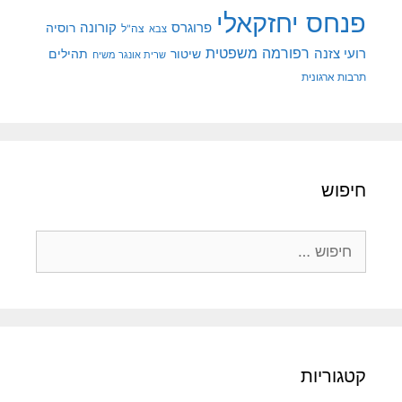
פנחס יחזקאלי
קורונה
פרוגרס
רוסיה
צה"ל
צבא
רפורמה משפטית
רועי צזנה
שיטור
תהילים
שרית אונגר משיח
תרבות ארגונית
חיפוש
חיפוש:
קטגוריות