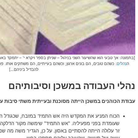
[בתמונה: אך טבעי הוא שהשיעור השני בניהול – שניתן בספר ויקרא י' – יתמקד באח
ה
נהלים
: כשהם טובים, הם בונים ארגון; וכשהם בעייתיים, הם משתקים אותו. פ
להבדיל ביניהם…]
נהלי העבודה במשכן וסיבותיהם
עבודת הכוהנים במשכן הייתה מסוכנת ובעייתית משתי סיבות עי
הכוח המניע את המקדש היה אש התמיד במזבח, שכגודל האנ
שעומדת בפני מפעיליה. "אש התמיד" שימשה מקור הדלקה 
זר עלולה הייתה להסתיים באסון. על כן, הגדיר משה מה שמכ