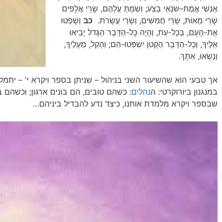
אַנְשֵׁי אֱמֶת–שֹׂנְאֵי בָצַע; וְשַׂמְתָּ עֲלֵהֶם, שָׂרֵי אֲלָפִים
שָׂרֵי מֵאוֹת, שָׂרֵי חֲמִשִּׁים, וְשָׂרֵי עֲשָׂרֹת.
כב
וְשָׁפְטוּ
אֶת-הָעָם, בְּכָל-עֵת, וְהָיָה כָּל-הַדָּבָר הַגָּדֹל יָבִיאוּ
אֵלֶיךָ, וְכָל-הַדָּבָר הַקָּטֹן יִשְׁפְּטוּ-הֵם; וְהָקֵל, מֵעָלֶיךָ,
וְנָשְׂאוּ, אִתָּךְ.
אך טבעי הוא שהשיעור השני בניהול – שניתן בספר ויקרא י' – יתמ
במנגנון ביורוקרטי: ה
נהלים
: כשהם טובים, הם בונים ארגון; וכשהם 
שבספר ויקרא מלמדת אותנו, כיצד נדע להבדיל ביניהם…