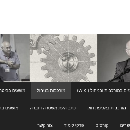
ם במורכבות ובניהול (WIKI)
מורכבות בניהול
מושגים בביטחון ל
מורכבות באכיפת חוק
כתב העת משטרה וחברה
מושגים בחינוך
פרים
קורסים
פרקי לימוד
צור קשר