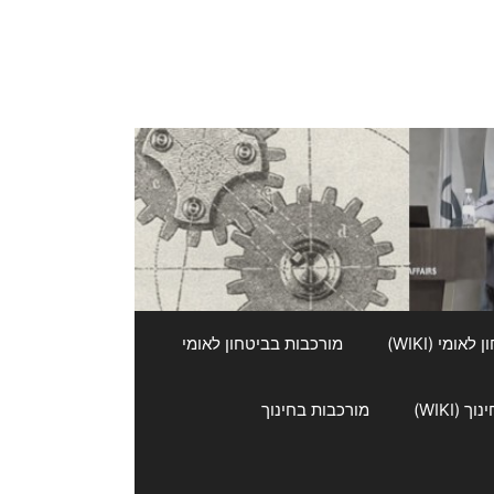
אומי (WIKI)
מורכבות בביטחון לאומי
 (WIKI)
מורכבות בחינוך