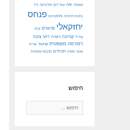
עוצמה
עזה
עמר דנק
פוליטיקה
פיל
פנחס
פלסטינים
בחנות חרסינה
יחזקאלי
פרוגרס
צבא
קורונה
רועי צזנה
רוסיה
צה"ל
רפורמה משפטית
שיטור
שרית
תהילים
אונגר משיח
תרבות ארגונית
חיפוש
חיפוש: