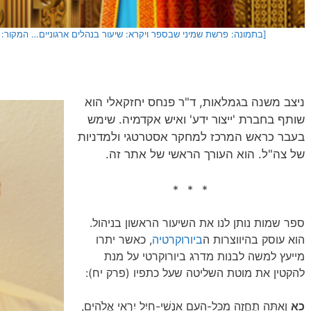
[בתמונה: פרשת שמיני שבספר ויקרא: שיעור בנהלים ארגוניים… המקור: 
ניצב משנה בגמלאות, ד"ר פנחס יחזקאלי הוא
שותף בחברת 'ייצור ידע' ואיש אקדמיה. שימש
בעבר כראש המרכז למחקר אסטרטגי ולמדניות
של צה"ל. הוא העורך הראשי של אתר זה.
* * *
ספר שמות נותן לנו את השיעור הראשון בניהול.
הוא עוסק בהיווצרות ה
ביורוקרטיה
, כאשר יתרו
מייעץ למשה לבנות מדרג ביורוקרטי על מנת
להקטין את מוטת השליטה שעל כתפיו (פרק יח):
כא
וְאַתָּה תֶחֱזֶה מִכָּל-הָעָם אַנְשֵׁי-חַיִל יִרְאֵי אֱלֹהִים,