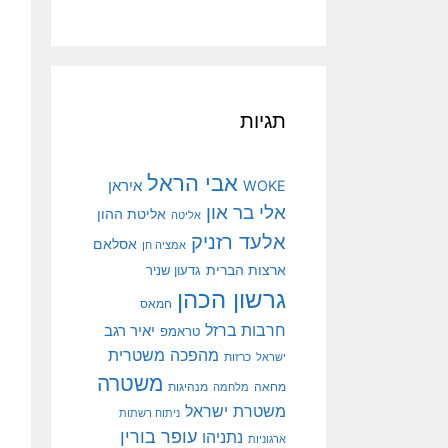
תגיות
אבי הראל
איראן
WOKE
אלי בר און
אליטת ההון
אליטה
אלעד רזניק
אסלאם
אמציה חן
ארצות הברית
גדעון שניר
גרשון הכהן
חמאס
חרבות ברזל
יאיר רגב
טראמפ
מהפכה משטרית
ישראל
כרזות
משטרה
מנהיגות
מחאה
מלחמה
משטרת ישראל
ניתוח רשתות
עופר בורין
נתניהו
ארגוניות