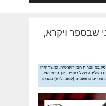
 שבספר ויקרא,
סק בהיווצרות הביורוקרטיה, כאשר יתרו
טת השליטה שעל כתפיו… אך טבעי הוא
התוצרים החשובים (לטוב ולרע) במנגנון