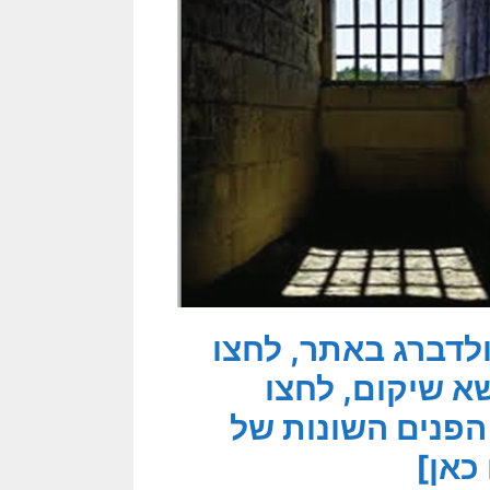
ולדברג באתר, לחצו
א שיקום, לחצו
הפנים השונות של
כאן]