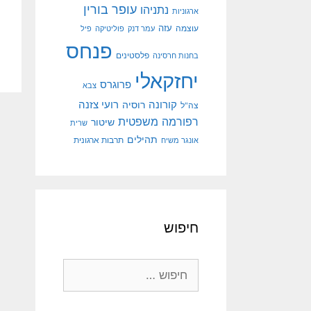
עופר בורין
נתניהו
ארגוניות
עוצמה
עזה
עמר דנק
פוליטיקה
פיל
פנחס
פלסטינים
בחנות חרסינה
יחזקאלי
פרוגרס
צבא
קורונה
רועי צזנה
רוסיה
צה"ל
רפורמה משפטית
שיטור
שרית
תהילים
אונגר משיח
תרבות ארגונית
חיפוש
חיפוש: