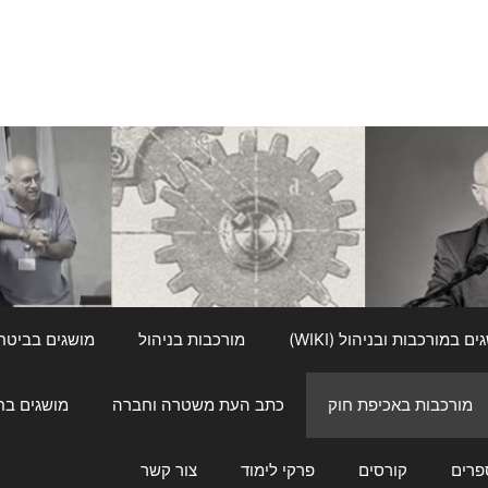
ם במורכבות ובניהול (WIKI)
מורכבות בניהול
מושגים בביטחון ל
מורכבות באכיפת חוק
כתב העת משטרה וחברה
מושגים בחינוך
פרים
קורסים
פרקי לימוד
צור קשר