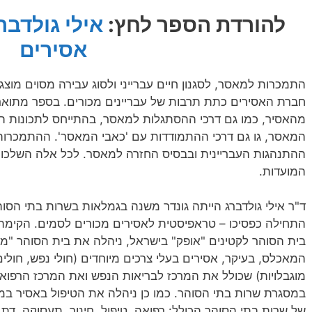
להורדת הספר לחץ:
אילי גולדב
אסירים
התמכרות למאסר, לסגנון חיים עברייני ולסוג עבירה מסוים מוצ
חברת האסירים כתת תרבות של עבריינים מכורים. בספר מתואר
מהאסיר, כמו גם דרכי ההסתגלות למאסר, בהתייחס לתכונות הא
המאסר, גו גם דרכי ההתמודדות עם 'כאבי המאסר'. ההתמכרות
ההתנהגות העבריינית ובבסיס החזרה למאסר. לכל אלה השלכות
המועדות.
ד"ר אילי גולדברג הייתה גונדר משנה בגמלאות בשרות בתי הסו
התחילה כפסיכו – טראפיסטית לאסירים מכורים לסמים. הקימה
בית הסוהר לקטינים "אופק" בישראל, ניהלה את בית הסוהר "מג
המאכלס, בעיקר, אסירים בעלי צרכים מיוחדים (חולי נפש, חולים
מוגבלויות) שכולל את המרכז לבריאות הנפש ואת המרכז הרפואי
במסגרת שרות בתי הסוהר. כמו כן ניהלה את הטיפול באסיר במח
של שרות בתי הסוהר הכולל: רפואה, טיפול, חינוך, תעסוקה, דת ו