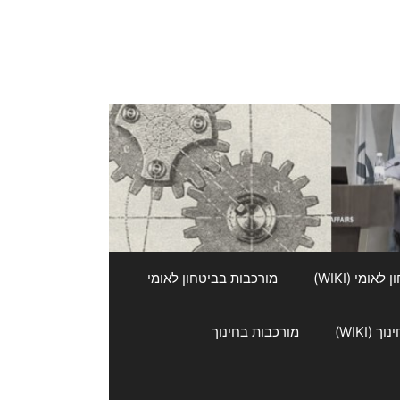
אומי (WIKI)
מורכבות בביטחון לאומי
 (WIKI)
מורכבות בחינוך