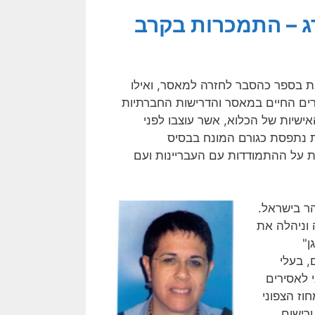
רג – התמכרות בקרב
גת בספר כהסבר לחזרה למאסר, ואילו
ים החיים במאסר והדרישות החברתיות
ישיות של הכלוא, אשר עוצבו לפני
 נתפסת כגורם המונח בבסיס
 על ההתמודדות עם העבריינות ועם
הר בישראל.
 וניהלה את
ן"
, בעלי
 לאסירים
וז הצפוני
רישום.