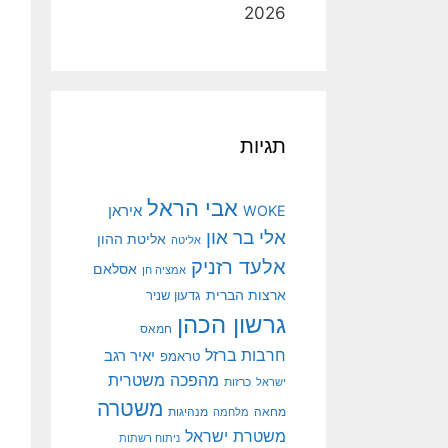
2026
תגיות
אבי הראל
איראן
WOKE
אלי בר און
אליטת ההון
אליטה
אלעד רזניק
אסלאם
אמציה חן
ארצות הברית
גדעון שניר
גרשון הכהן
חמאס
חרבות ברזל
יאיר רגב
טראמפ
מהפכה משטרית
ישראל
כרזות
משטרה
מנהיגות
מחאה
מלחמה
משטרת ישראל
ניתוח רשתות