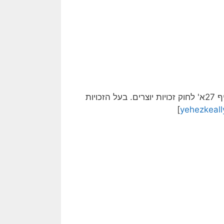
[בעל הזכויות בתמונה זו לא אותר. לכן, השימוש נעשה לפי סעיף 27א' לחוק זכויות יוצרים. בעל הזכויות
]
yehezkeal