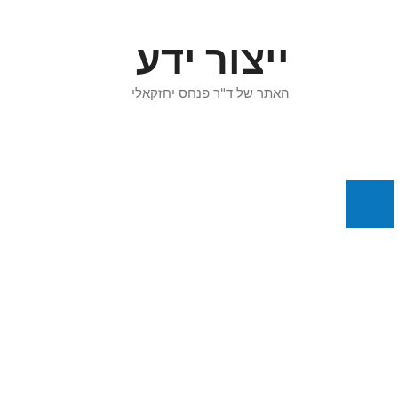
דלג
תוכן
ייצור ידע
האתר של ד"ר פנחס יחזקאלי