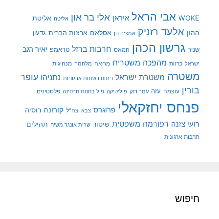
אבי הראל
אלי בר און
איראן
WOKE
אליטת
אליטה
אלעד רזניק
ההון
אסלאם
ארצות הברית
גדעון
אמציה חן
גרשון הכהן
חרבות ברזל
יאיר רגב
שניר
טראמפ
חמאס
מהפכה משטרית
מנהיגות
ישראל
כרזות
מחאה
מלחמה
משטרה
עופר
משטרת ישראל
נתניהו
ניתוח רשתות ארגוניות
בורין
עוצמה
עזה
פלסטינים
עמר דנק
פוליטיקה
פיל בחנות חרסינה
פנחס יחזקאלי
קורונה
פרוגרס
רוסיה
צה"ל
צבא
רפורמה משפטית
רועי צזנה
שיטור
תהילים
שרית אונגר משיח
תרבות ארגונית
חיפוש