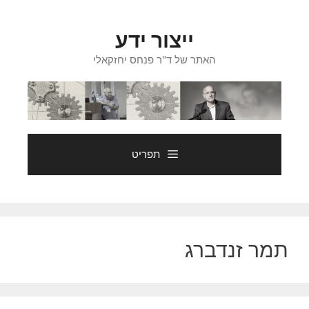
דלג
תוכן
ייצור ידע
האתר של ד"ר פנחס יחזקאלי
תפריט
תמר זנדברג