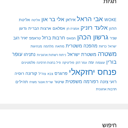
תגיות
אבי הראל
אלי בר און
איראן
WOKE
אליטת
אליטה
אלעד רזניק
ההון
אסלאם
ארצות הברית
גדעון
אמציה חן
גרשון הכהן
חרבות ברזל
יאיר רגב
שניר
טראמפ
חמאס
מהפכה משטרית
מנהיגות
ישראל
כרזות
מחאה
מלחמה
משטרה
עופר
משטרת ישראל
נתניהו
ניתוח רשתות ארגוניות
בורין
עוצמה
עזה
פלסטינים
עמר דנק
פוליטיקה
פיל בחנות חרסינה
פנחס יחזקאלי
קורונה
פרוגרס
רוסיה
צה"ל
צבא
רפורמה משפטית
רועי צזנה
שיטור
תהילים
שרית אונגר משיח
תרבות ארגונית
חיפוש