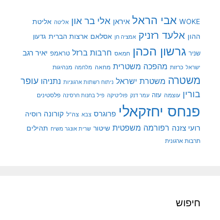
אבי הראל
אלי בר און
איראן
WOKE
אליטת
אליטה
אלעד רזניק
ההון
אסלאם
ארצות הברית
גדעון
אמציה חן
גרשון הכהן
חרבות ברזל
יאיר רגב
שניר
טראמפ
חמאס
מהפכה משטרית
מנהיגות
ישראל
כרזות
מחאה
מלחמה
משטרה
עופר
משטרת ישראל
נתניהו
ניתוח רשתות ארגוניות
בורין
עוצמה
עזה
פלסטינים
עמר דנק
פוליטיקה
פיל בחנות חרסינה
פנחס יחזקאלי
קורונה
פרוגרס
רוסיה
צה"ל
צבא
רפורמה משפטית
רועי צזנה
שיטור
תהילים
שרית אונגר משיח
תרבות ארגונית
חיפוש