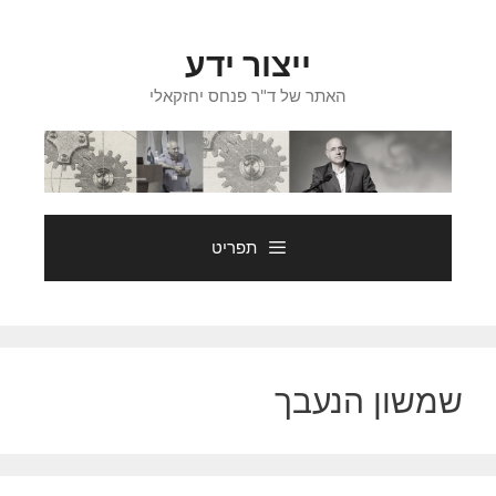
דלג
תוכן
ייצור ידע
האתר של ד"ר פנחס יחזקאלי
תפריט
שמשון הנעבך