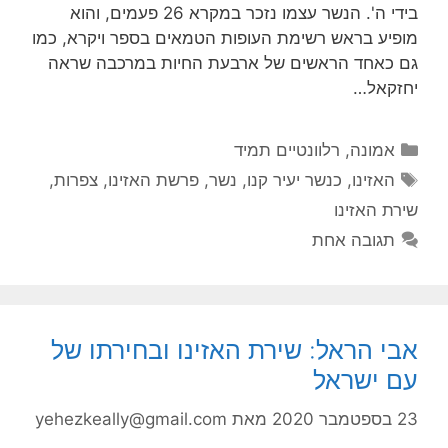
בידי ה'. הנשר עצמו נזכר במקרא 26 פעמים, והוא
מופיע בראש רשימת העופות הטמאים בספר ויקרא, כמו
גם כאחד הראשים של ארבעת החיות במרכבה שראה
יחזקאל…
קטגוריות
אמונה
,
רלוונטיים תמיד
תגיות
האזינו
,
כנשר יעיר קנו
,
נשר
,
פרשת האזינו
,
צפרות
,
שירת האזינו
תגובה אחת
אבי הראל: שירת האזינו ובחירתו של
עם ישראל
23 בספטמבר 2020
מאת
yehezkeally@gmail.com