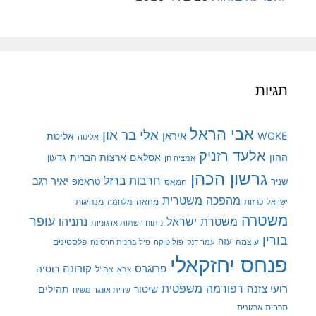
תגיות
אבי הראל
אלי בר און
איראן
WOKE
אליטת
אליטה
אלעד רזניק
ההון
אסלאם
ארצות הברית
גדעון
אמציה חן
גרשון הכהן
חרבות ברזל
יאיר רגב
שניר
טראמפ
חמאס
מהפכה משטרית
מנהיגות
ישראל
כרזות
מחאה
מלחמה
משטרה
עופר
משטרת ישראל
נתניהו
ניתוח רשתות ארגוניות
בורין
עוצמה
עזה
פלסטינים
עמר דנק
פוליטיקה
פיל בחנות חרסינה
פנחס יחזקאלי
קורונה
פרוגרס
רוסיה
צה"ל
צבא
רפורמה משפטית
רועי צזנה
שיטור
תהילים
שרית אונגר משיח
תרבות ארגונית