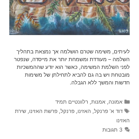
לעיתים, משימה שטרם הושלמה אך נמצאת בתהליך
השלמה – מעודדת ומשמחת יותר את מייסדה, שנפטר
לפני השלמת המשימה, כאשר הוא יודע שההמשכיות
מובטחת ויש בה גם להביא לתחילתן של משימות
חדשות והמשך ללא הגבלה.
קטגוריות
אמונה
,
אמנות
,
רלוונטיים תמיד
תגיות
דוד א' פרנקל
,
האזינו
,
פרנקל
,
פרשת האזינו
,
שירת
האזינו
3 תגובות