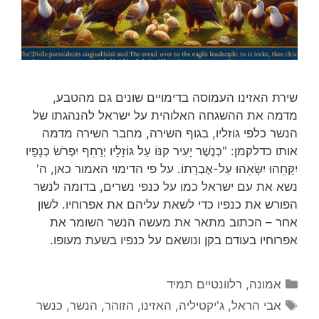
שירת האזינו העמוסה בדימויים שונים גם מהטבע,
מדמה את ההשגחה האלוהית על ישראל להנהגתו של
הנשר כלפי גוזליו, בגוף השירה, מחבר השירה מדמה
אותו כדלקמן: "כְּנֶשֶׁר יָעִיר קִנּוֹ עַל גּוֹזָלָיו יְרַחֵף יִפְרֹשׂ כְּנָפָיו
יִקָּחֵהוּ יִשָּׂאֵהוּ עַל-אֶבְרָתוֹ. על פי הדימוי האמור כאן, ה'
נשא את עם ישראל כמו על כנפי נשרים, בדומה לנשר
הפורש את כנפיו כדי לשאת עליהם את אפרוחיו. לשון
אחר – הכתוב מתאר את מעשה הנשר השומר את
אפרוחיו בעודם בקן ונושאם על כנפיו בשעת מעופו.
קטגוריות
אמונה
,
רלוונטיים תמיד
תגיות
אבי הראל
,
ג'יקטיליה
,
האזינו
,
הזוהר
,
הנשר
,
כנשר