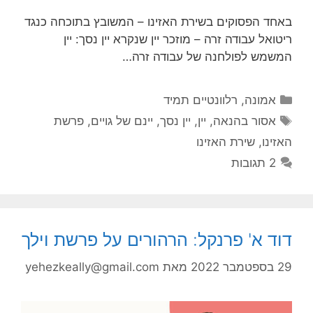
באחד הפסוקים בשירת האזינו – המשובץ בתוכחה כנגד
ריטואל עבודה זרה – מוזכר יין שנקרא יין נסך: יין
המשמש לפולחנה של עבודה זרה…
קטגוריות
אמונה
,
רלוונטיים תמיד
תגיות
אסור בהנאה
,
יין
,
יין נסך
,
יינם של גויים
,
פרשת
האזינו
,
שירת האזינו
2 תגובות
דוד א' פרנקל: הרהורים על פרשת וילך
29 בספטמבר 2022
מאת
yehezkeally@gmail.com