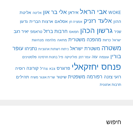
אבי הראל
אלי בר און
איראן
WOKE
אליטת
אליטה
אלעד רזניק
ההון
אסלאם
ארצות הברית
גדעון
אמציה חן
גרשון הכהן
חרבות ברזל
יאיר רגב
שניר
טראמפ
חמאס
מהפכה משטרית
מנהיגות
ישראל
כרזות
מחאה
מלחמה
משטרה
עופר
משטרת ישראל
נתניהו
ניתוח רשתות ארגוניות
בורין
עוצמה
עזה
פלסטינים
עמר דנק
פוליטיקה
פיל בחנות חרסינה
פנחס יחזקאלי
קורונה
פרוגרס
רוסיה
צה"ל
צבא
רפורמה משפטית
רועי צזנה
שיטור
תהילים
שרית אונגר משיח
תרבות ארגונית
חיפוש