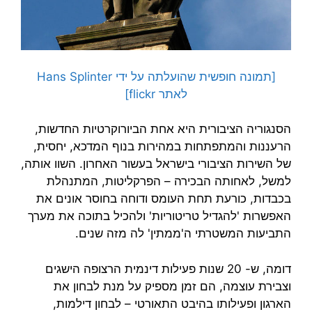
[תמונה חופשית שהועלתה על ידי Hans Splinter
לאתר flickr]
הסנגוריה הציבורית היא אחת הביורוקרטיות החדשות,
הרעננות והמתפתחות במהירות בנוף המדכא, יחסית,
של השירות הציבורי בישראל בעשור האחרון. השוו אותה,
למשל, לאחותה הבכירה – הפרקליטות, המתנהלת
בכבדות, כורעת תחת העומס ודוחה בחוסר אונים את
האפשרות 'להגדיל טריטוריות' ולהכיל בתוכה את מערך
התביעות המשטרתי ה'ממתין' לה מזה שנים.
דומה, ש- 20 שנות פעילות דינמית הרצופה הישגים
וצבירת עוצמה, הם זמן מספיק על מנת לבחון את
הארגון ופעילותו בהיבט התאורטי – לבחון דילמות,