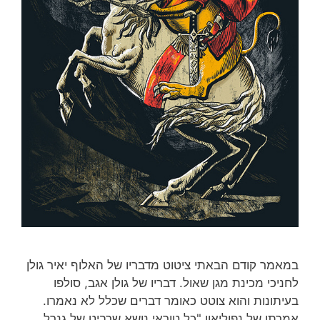
במאמר קודם הבאתי ציטוט מדבריו של האלוף יאיר גולן
לחניכי מכינת מגן שאול. דבריו של גולן אגב, סולפו
בעיתונות והוא צוטט כאומר דברים שכלל לא נאמרו.
אמרתו של נפוליאון "כל טוראי נושא שרביט של גנרל