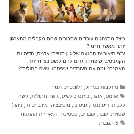
כיצד מתנהגים עובדים שסבורים שהם מקבלים מהארגון
יותר מאשר תרמו?
ע"פ תיאוריית ההנעה של ג'ון סטייסי אדמס, הדיסונס
הקוגניטיבי שיפתחו יגרום להם למוטיבציית יתר.
האמנם? ומה עם העובדים שיפתחו 'גישה חתולית'?
קטגוריות
מורכבות בניהול
,
רלוונטיים תמיד
תגיות
אדמס
,
ארגון
,
ביזנס בולשיט
,
גישה חתולית
,
גישה
כלבית
,
דיסוננס קוגניטיבי
,
מוטיבציה
,
מירב ים חן
,
ניהול
שטויות
,
עובד
,
עובדים
,
פסטינגר
,
תיאוריית ההוגנות
5 תגובות