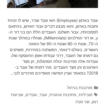
עובד בארגון (Employee) הוא עובד שכיר, שיש לו זכויות
וחובות בארגון, והוא מבצע דברים עבור הארגון, בהתאם
לסמכויותיו, עבור תשלום. העובדים הללו הם בני דור ה-
y, או דור המילניום (Millennials), שנולדו במהלך שנות
ה-70, שנות ה-80 ושנות ה-90 של המאה
העשרים. בעולם דינאמי, המשתנה במהירות, משתנים
גם דמותו של העובד, דרכי עבודתו ואופן ההעסקה שלו.
עובדות אלה מחייבות יכולת הסתגלות, הן מצד
הארגונים והן מצד העובדים. מהי דמותו של עובד ב-
2018? במאמר אציין חמישה מאפיינים מרכזיים לכך…
קטגוריות
מורכבות בניהול
תגיות
מוביליות
,
מחויבות ארגונית
,
עובד
,
עובדים
,
שביעות
רצון
,
שני סבח