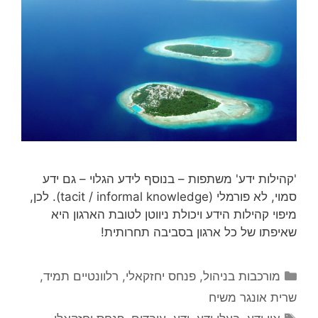
'קהילות ידע' משתפות – בנוסף לידע הגלוי – גם ידע
סמוי, לא פורמלי (tacit / informal knowledge). לכן,
מיפוי קהילות הידע ויכולת ניווטן לטובת הארגון היא
שאיפתו של כל ארגון בסביבה תחרותית!
קטגוריות
מורכבות בניהול
,
פנחס יחזקאלי
,
רלוונטיים תמיד
,
שרית אונגר משיח
תגיות