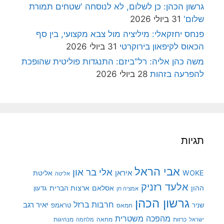
גרשון הכהן: כן לשלום, לא לנוסחה 'שטחים תמורת
שלום'
31 ביולי 2026
פנחס יחזקאלי: מיליציה מול צבא מקצועי, בין סף
הכאוס לקיפאון בירוקרטי
31 ביולי 2026
משה כהן אליה: רל"ביזם: התנגדות פוליטית שהופכת
להפרעה בזהות
28 ביולי 2026
תגיות
אבי הראל
אלי בר און
איראן
WOKE
אליטת
אליטה
אלעד רזניק
ההון
אסלאם
ארצות הברית
גדעון
אמציה חן
גרשון הכהן
חרבות ברזל
יאיר רגב
שניר
טראמפ
חמאס
מהפכה משטרית
מנהיגות
ישראל
כרזות
מחאה
מלחמה