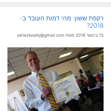
רקפת ששון: מהי דמות העובד ב-
2018?
13 בינואר 2018
מאת
yehezkeally@gmail.com