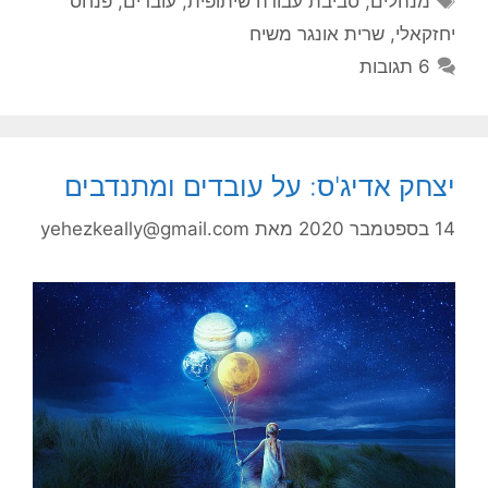
מנהלים
,
סביבת עבודה שיתופית
,
עובדים
,
פנחס
יחזקאלי
,
שרית אונגר משיח
6 תגובות
יצחק אדיג'ס: על עובדים ומתנדבים
14 בספטמבר 2020
מאת
yehezkeally@gmail.com