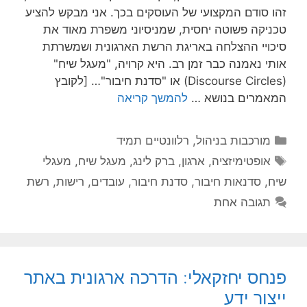
זהו סודם המקצועי של העוסקים בכך. אני מבקש להציע
טכניקה פשוטה יחסית, שמניסיוני משפרת מאוד את
סיכויי ההצלחה באריגת הרשת הארגונית ושמשרתת
אותי נאמנה כבר זמן רב. היא קרויה, "מעגל שיח"
(Discourse Circles) או "סדנת חיבור"… [לקובץ
המאמרים בנושא …
להמשך קריאה
קטגוריות
מורכבות בניהול
,
רלוונטיים תמיד
תגיות
אופטימיזציה
,
ארגון
,
ברק לינג
,
מעגל שיח
,
מעגלי
שיח
,
סדנאות חיבור
,
סדנת חיבור
,
עובדים
,
רישות
,
רשת
תגובה אחת
פנחס יחזקאלי: הדרכה ארגונית באתר
ייצור ידע