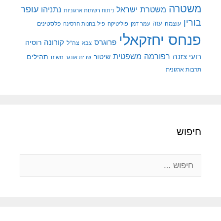
משטרה
עופר
משטרת ישראל
נתניהו
ניתוח רשתות ארגוניות
בורין
עוצמה
עזה
פלסטינים
עמר דנק
פוליטיקה
פיל בחנות חרסינה
פנחס יחזקאלי
קורונה
פרוגרס
רוסיה
צה"ל
צבא
רפורמה משפטית
רועי צזנה
שיטור
תהילים
שרית אונגר משיח
תרבות ארגונית
חיפוש
חיפוש: