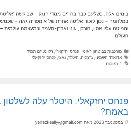
בימים אלה, כשלעם כבר ברורים ממדי הנזק – שביקשה 'אליטת
במלחמה – נכון לזכור אליטה אחרת של אימפריה גאה – שכמעט
והמיטה עליו אסון, חורבן, עוני ואבדן-מעמד וכמעצמה עולמית 
העולם.
קטגוריות
מורכבות בביטחון לאומי
,
פנחס יחזקאלי
,
רלוונטיים תמיד
תגיות
אדוארד השמיני
,
גרמניה
,
היטלר
,
נאצי
,
פנחס יחזקאלי
4 תגובות
פנחס יחזקאלי: היטלר עלה לשלטון ב
באמת?
17 בספטמבר 2023
מאת
yehezkeally@gmail.com