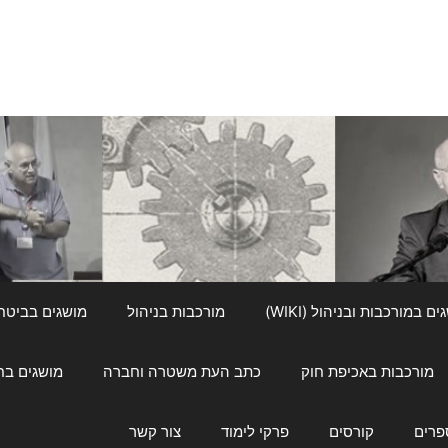
ם במורכבות ובניהול (WIKI)
מורכבות בניהול
מושגים בביטחון ל
מורכבות באכיפת חוק
כתב העת משטרה וחברה
מושגים בחינוך
פרים
קורסים
פרקי לימוד
צור קשר