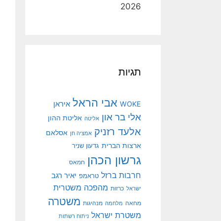
2026
תגיות
אבי הראל
איראן
WOKE
אלי בר און
אליטת ההון
אליטה
אלעד רזניק
אסלאם
אמציה חן
ארצות הברית
גדעון שניר
גרשון הכהן
חמאס
חרבות ברזל
יאיר רגב
טראמפ
מהפכה משטרית
ישראל
כרזות
משטרה
מנהיגות
מחאה
מלחמה
משטרת ישראל
ניתוח רשתות