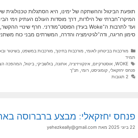
תופעת הביטול וההשתקה של ימינו, היא הסתגלות טכנולוגית ש
ועד לתרבות ה־Woke בעידן הפוסט־מודרני. חרף שינוי
סימון חריגה, ודה־לגיטימציה והדרה, המשרתים מבני כוח משתני
קטגוריות
מורכבות בביטחון לאומי
,
מורכבות בחינוך
,
מורכבות במשפט, בשיטור ובא
תמיד
תגיות
WOKE
,
אוסטרקיזם
,
אינקוויזיציה
,
אתונה
,
בולשביקי
,
ביטול
,
המהפכה הצ
פנחס יחזקאלי
,
קומוניסט
,
רומי
,
תנ"ך
2 תגובות
פנחס יחזקאלי: מבצע ברברוסה באתר
22 ביוני 2025
מאת
yehezkeally@gmail.com