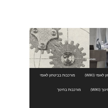
אומי (WIKI)
מורכבות בביטחון לאומי
 (WIKI)
מורכבות בחינוך