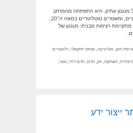
ל מנגנון עתיק. היא התפתחה מהמרחב
המיקרו־חברתי של הילדות, דרך מוסדות העולם העתיק וימי הביניים, ומשטרים טוטליטריים במאה ה־20,
י ההקשר, מתקיימת רציפות מבנית: מנגנון של
ם.
כיפת חוק
,
פוליטיקה
,
פנחס יחזקאלי
,
רלוונטיים
רפתית
,
השתקה
,
ווק
,
חרם
,
חרם דתי
,
נאצי
,
 ייצור ידע