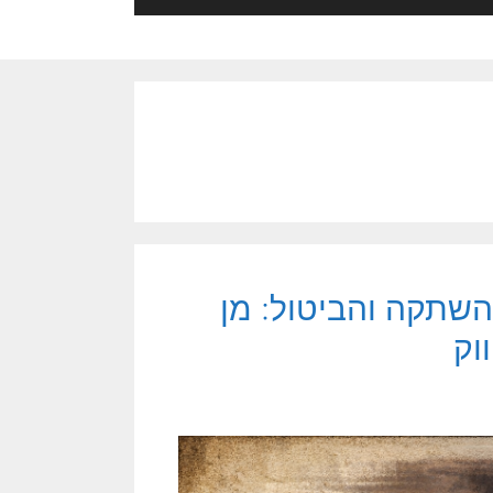
שתקה והביטול: מן
וק