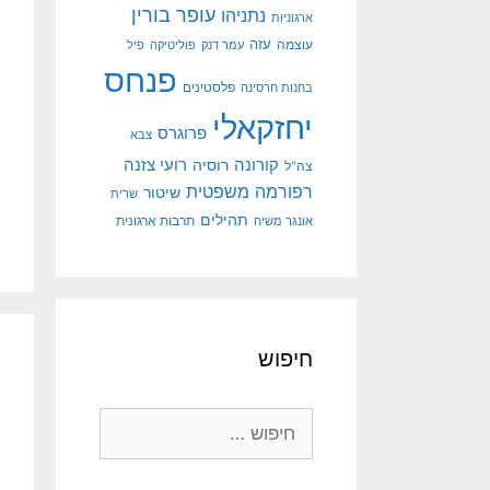
עופר בורין
נתניהו
ארגוניות
עוצמה
עזה
עמר דנק
פוליטיקה
פיל
פנחס
פלסטינים
בחנות חרסינה
יחזקאלי
פרוגרס
צבא
קורונה
רועי צזנה
רוסיה
צה"ל
רפורמה משפטית
שיטור
שרית
תהילים
אונגר משיח
תרבות ארגונית
חיפוש
חיפוש: