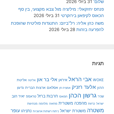
שלום'
31 ביולי 2026
פנחס יחזקאלי: מיליציה מול צבא מקצועי, בין סף
הכאוס לקיפאון בירוקרטי
31 ביולי 2026
משה כהן אליה: רל"ביזם: התנגדות פוליטית שהופכת
להפרעה בזהות
28 ביולי 2026
תגיות
אבי הראל
אלי בר און
איראן
WOKE
אליטת
אליטה
אלעד רזניק
ההון
אסלאם
ארצות הברית
גדעון
אמציה חן
גרשון הכהן
חרבות ברזל
יאיר רגב
שניר
טראמפ
חמאס
מהפכה משטרית
מנהיגות
ישראל
כרזות
מחאה
מלחמה
משטרה
עופר
משטרת ישראל
נתניהו
ניתוח רשתות ארגוניות