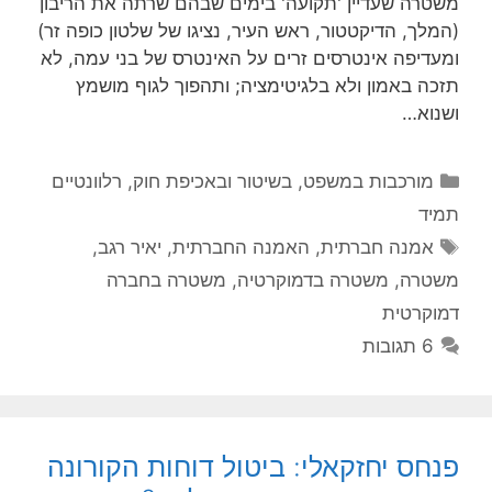
משטרה שעדיין 'תקועה' בימים שבהם שרתה את הריבון
(המלך, הדיקטטור, ראש העיר, נציגו של שלטון כופה זר)
ומעדיפה אינטרסים זרים על האינטרס של בני עמה, לא
תזכה באמון ולא בלגיטימציה; ותהפוך לגוף מושמץ
ושנוא…
קטגוריות
מורכבות במשפט, בשיטור ובאכיפת חוק
,
רלוונטיים
תמיד
תגיות
אמנה חברתית
,
האמנה החברתית
,
יאיר רגב
,
משטרה
,
משטרה בדמוקרטיה
,
משטרה בחברה
דמוקרטית
6 תגובות
פנחס יחזקאלי: ביטול דוחות הקורונה