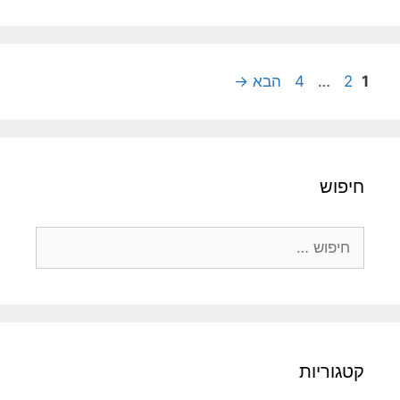
עמוד
עמוד
עמוד
1
2
…
4
הבא
→
חיפוש
חיפוש:
קטגוריות