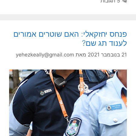
5 תגובות
פנחס יחזקאלי: האם שוטרים אמורים
לענוד תג שם?
21 בנובמבר 2021
מאת
yehezkeally@gmail.com