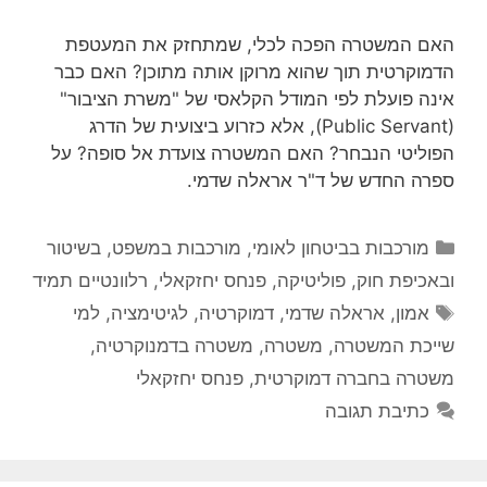
האם המשטרה הפכה לכלי, שמתחזק את המעטפת
הדמוקרטית תוך שהוא מרוקן אותה מתוכן? האם כבר
אינה פועלת לפי המודל הקלאסי של "משרת הציבור"
(Public Servant), אלא כזרוע ביצועית של הדרג
הפוליטי הנבחר? האם המשטרה צועדת אל סופה? על
ספרה החדש של ד"ר אראלה שדמי.
קטגוריות
מורכבות בביטחון לאומי
,
מורכבות במשפט, בשיטור
ובאכיפת חוק
,
פוליטיקה
,
פנחס יחזקאלי
,
רלוונטיים תמיד
תגיות
אמון
,
אראלה שדמי
,
דמוקרטיה
,
לגיטימציה
,
למי
שייכת המשטרה
,
משטרה
,
משטרה בדמנוקרטיה
,
משטרה בחברה דמוקרטית
,
פנחס יחזקאלי
כתיבת תגובה