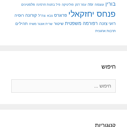
בורין
עוצמה
עזה
פלסטינים
עמר דנק
פוליטיקה
פיל בחנות חרסינה
פנחס יחזקאלי
קורונה
פרוגרס
רוסיה
צה"ל
צבא
רפורמה משפטית
רועי צזנה
שיטור
תהילים
שרית אונגר משיח
תרבות ארגונית
חיפוש
חיפוש:
קטגוריות