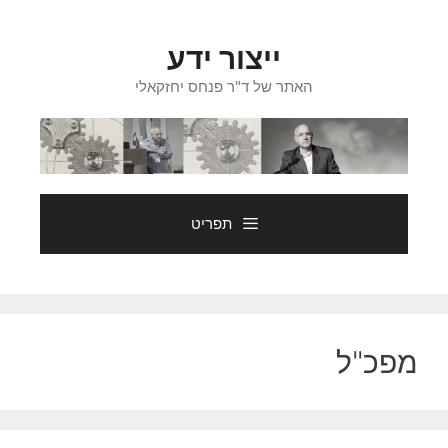
דלג
תוכן
ייצור ידע
האתר של ד"ר פנחס יחזקאלי
תפריט
מפכ"ל