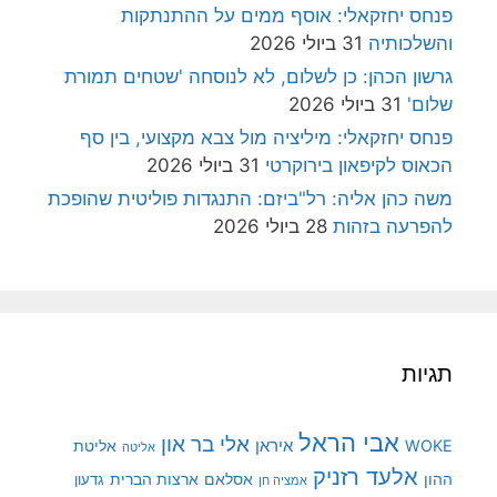
פנחס יחזקאלי: אוסף ממים על ההתנתקות
והשלכותיה
31 ביולי 2026
גרשון הכהן: כן לשלום, לא לנוסחה 'שטחים תמורת
שלום'
31 ביולי 2026
פנחס יחזקאלי: מיליציה מול צבא מקצועי, בין סף
הכאוס לקיפאון בירוקרטי
31 ביולי 2026
משה כהן אליה: רל"ביזם: התנגדות פוליטית שהופכת
להפרעה בזהות
28 ביולי 2026
תגיות
אבי הראל
אלי בר און
איראן
WOKE
אליטת
אליטה
אלעד רזניק
ההון
אסלאם
ארצות הברית
גדעון
אמציה חן