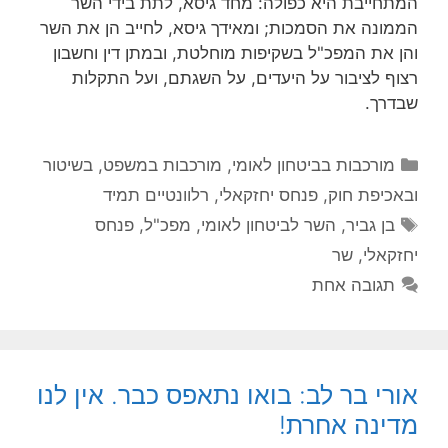
המתחייבת היא כפולה: מחד גיסא, לתת בידי השר
הממונה את הסמכות; ומאידך גיסא, לחייב הן את השר
והן את המפכ"ל בשקיפות מוחלטת, ובמתן דין וחשבון
רצוף לציבור על היעדים, על השגתם, ועל התקלות
שבדרך.
קטגוריות
מורכבות בביטחון לאומי
,
מורכבות במשפט, בשיטור
ובאכיפת חוק
,
פנחס יחזקאלי
,
רלוונטיים תמיד
תגיות
בן גביר
,
השר לביטחון לאומי
,
מפכ"ל
,
פנחס
יחזקאלי
,
שר
תגובה אחת
אורי בר לב: בואו נתאפס כבר. אין לנו
מדינה אחרת!