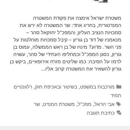
משטרת ישראל אימצה את פקודת המשטרה
המנדטורית, בחריג אחד: שר המשטרה לא ירש את
סמכויות הנציב העליון; והמפכ"ל יחזקאל סהר –
מנאמניו של דוד בן גוריון – קיבל סמכויות מוחלטות על
פני השר. מדוע? מינויו של בן ראש הממשלה, עמוס בן
גוריון, כסגן המפכ"ל וכמחליפו העתידי של סהר, עשויה
לרמז על הסיבה: כמו שליטים מזרח אירופאיים, ביקש בן
גוריון להשאיר את המשטרה קרוב אליו…
קטגוריות
מורכבות במשפט, בשיטור ובאכיפת חוק
,
רלוונטיים
תמיד
תגיות
אבי הראל
,
מפכ"ל
,
משטרת המנדט
,
שר
כתיבת תגובה