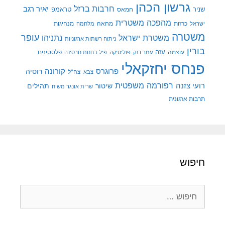
גרשון הכהן
חרבות ברזל
יאיר רגב
שניר
טראמפ
חמאס
מהפכה משטרית
מנהיגות
ישראל
כרזות
מחאה
מלחמה
משטרה
עופר
משטרת ישראל
נתניהו
ניתוח רשתות ארגוניות
בורין
עוצמה
עזה
פלסטינים
עמר דנק
פוליטיקה
פיל בחנות חרסינה
פנחס יחזקאלי
קורונה
פרוגרס
רוסיה
צה"ל
צבא
רפורמה משפטית
רועי צזנה
שיטור
תהילים
שרית אונגר משיח
תרבות ארגונית
חיפוש
חיפוש: