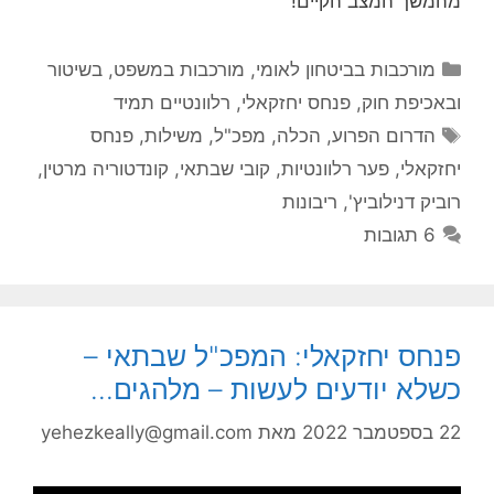
מהמשך המצב הקיים!
קטגוריות
מורכבות בביטחון לאומי
,
מורכבות במשפט, בשיטור
ובאכיפת חוק
,
פנחס יחזקאלי
,
רלוונטיים תמיד
תגיות
הדרום הפרוע
,
הכלה
,
מפכ"ל
,
משילות
,
פנחס
יחזקאלי
,
פער רלוונטיות
,
קובי שבתאי
,
קונדטוריה מרטין
,
רוביק דנילוביץ'
,
ריבונות
6 תגובות
פנחס יחזקאלי: המפכ"ל שבתאי –
כשלא יודעים לעשות – מלהגים…
22 בספטמבר 2022
מאת
yehezkeally@gmail.com