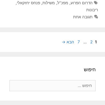
תגיות
הדרום הפרוע
,
מפכ"ל
,
משילות
,
פנחס יחזקאלי
,
ריבונות
תגובה אחת
עמוד
עמוד
עמוד
1
2
…
7
הבא
→
חיפוש
חיפוש: