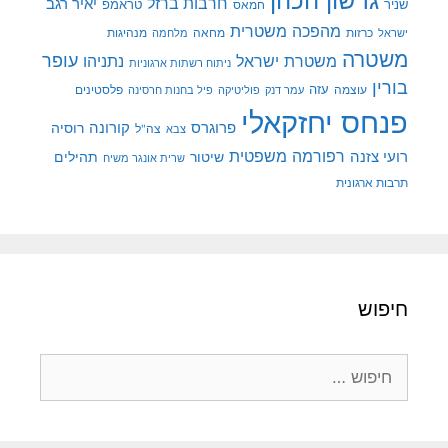
גרשון הכהן
חרבות ברזל
יאיר רגב
שניר
טראמפ
חמאס
מהפכה משטרית
מנהיגות
ישראל
כרזות
מחאה
מלחמה
משטרה
עופר
משטרת ישראל
נתניהו
ניתוח רשתות ארגוניות
בורין
עוצמה
עזה
פלסטינים
עמר דנק
פוליטיקה
פיל בחנות חרסינה
פנחס יחזקאלי
קורונה
פרוגרס
רוסיה
צה"ל
צבא
רפורמה משפטית
רועי צזנה
שיטור
תהילים
שרית אונגר משיח
תרבות ארגונית
חיפוש
חיפוש: