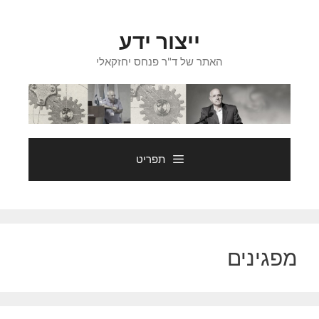
דלג
תוכן
ייצור ידע
האתר של ד"ר פנחס יחזקאלי
תפריט
מפגינים