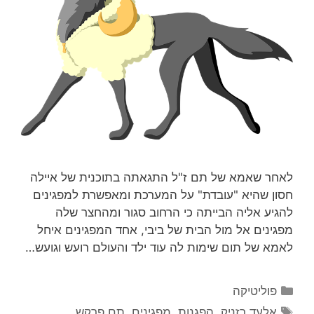
לאחר שאמא של תם ז"ל התגאתה בתוכנית של איילה
חסון שהיא "עובדת" על המערכת ומאפשרת למפגינים
להגיע אליה הבייתה כי הרחוב סגור ומהחצר שלה
מפגינים אל מול הבית של ביבי, אחד המפגינים איחל
לאמא של תום שימות לה עוד ילד והעולם רועש וגועש…
קטגוריות
פוליטיקה
תגיות
אלעד רזניק
,
הפגנות
,
מפגינים
,
תם פרקש