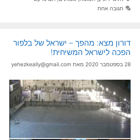
תגובה אחת
דורון מצא: מהפך – ישראל של בלפור
הפכה לישראל המשיחית!
28 בספטמבר 2020
מאת
yehezkeally@gmail.com