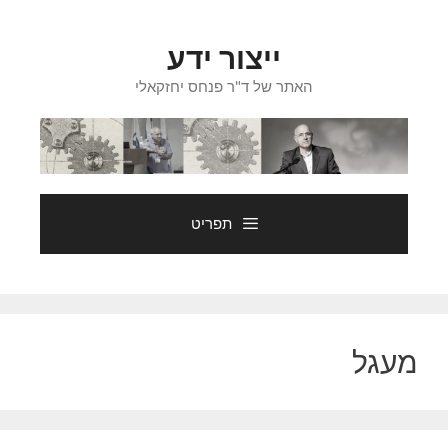
דלג
תוכן
ייצור ידע
האתר של ד"ר פנחס יחזקאלי
תפריט
מעגל