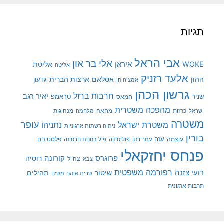
תגיות
אבי הראל
אלי בר און
איראן
WOKE
אליטת
אליטה
אלעד רזניק
ההון
אסלאם
ארצות הברית
גדעון
אמציה חן
גרשון הכהן
חרבות ברזל
יאיר רגב
שניר
טראמפ
חמאס
מהפכה משטרית
מנהיגות
ישראל
כרזות
מחאה
מלחמה
משטרה
עופר
משטרת ישראל
נתניהו
ניתוח רשתות ארגוניות
בורין
עוצמה
עזה
פלסטינים
עמר דנק
פוליטיקה
פיל בחנות חרסינה
פנחס יחזקאלי
קורונה
פרוגרס
רוסיה
צה"ל
צבא
רפורמה משפטית
רועי צזנה
שיטור
תהילים
שרית אונגר משיח
תרבות ארגונית