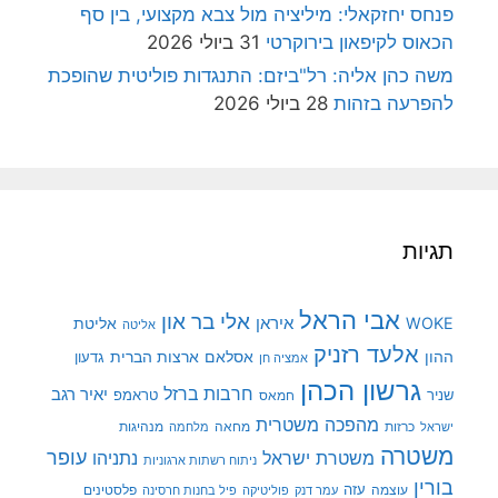
פנחס יחזקאלי: מיליציה מול צבא מקצועי, בין סף
הכאוס לקיפאון בירוקרטי
31 ביולי 2026
משה כהן אליה: רל"ביזם: התנגדות פוליטית שהופכת
להפרעה בזהות
28 ביולי 2026
תגיות
אבי הראל
אלי בר און
איראן
WOKE
אליטת
אליטה
אלעד רזניק
ההון
אסלאם
ארצות הברית
גדעון
אמציה חן
גרשון הכהן
חרבות ברזל
יאיר רגב
שניר
טראמפ
חמאס
מהפכה משטרית
מנהיגות
ישראל
כרזות
מחאה
מלחמה
משטרה
עופר
משטרת ישראל
נתניהו
ניתוח רשתות ארגוניות
בורין
עוצמה
עזה
פלסטינים
עמר דנק
פוליטיקה
פיל בחנות חרסינה