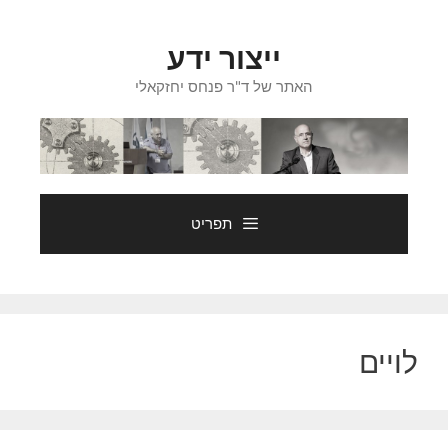
דלג
תוכן
ייצור ידע
האתר של ד"ר פנחס יחזקאלי
תפריט
לויים