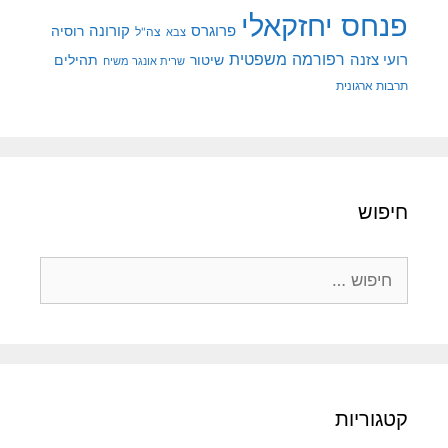
פנחס יחזקאלי
קורונה
פרוגרס
רוסיה
צה"ל
צבא
רפורמה משפטית
רועי צזנה
שיטור
תהילים
שרית אונגר משיח
תרבות ארגונית
חיפוש
חיפוש:
קטגוריות