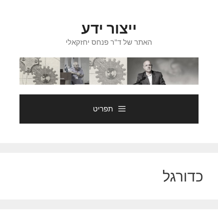
דלג
תוכן
ייצור ידע
האתר של ד"ר פנחס יחזקאלי
תפריט
כדורגל