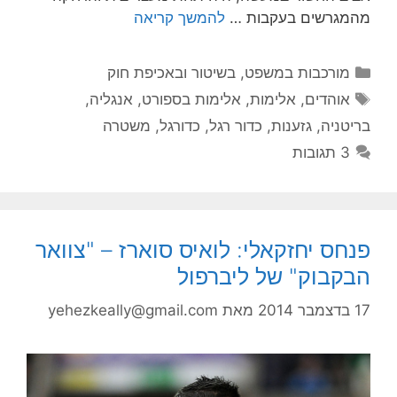
מהמגרשים בעקבות …
להמשך קריאה
קטגוריות
מורכבות במשפט, בשיטור ובאכיפת חוק
תגיות
אוהדים
,
אלימות
,
אלימות בספורט
,
אנגליה
,
בריטניה
,
גזענות
,
כדור רגל
,
כדורגל
,
משטרה
3 תגובות
פנחס יחזקאלי: לואיס סוארז – "צוואר
הבקבוק" של ליברפול
17 בדצמבר 2014
מאת
yehezkeally@gmail.com