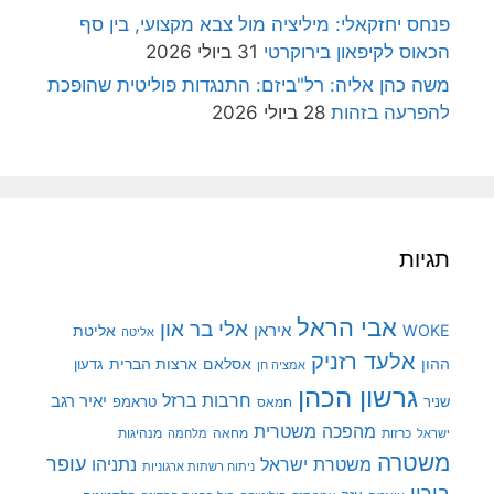
פנחס יחזקאלי: מיליציה מול צבא מקצועי, בין סף
הכאוס לקיפאון בירוקרטי
31 ביולי 2026
משה כהן אליה: רל"ביזם: התנגדות פוליטית שהופכת
להפרעה בזהות
28 ביולי 2026
תגיות
אבי הראל
אלי בר און
איראן
WOKE
אליטת
אליטה
אלעד רזניק
ההון
אסלאם
ארצות הברית
גדעון
אמציה חן
גרשון הכהן
חרבות ברזל
יאיר רגב
שניר
טראמפ
חמאס
מהפכה משטרית
מנהיגות
ישראל
כרזות
מחאה
מלחמה
משטרה
עופר
משטרת ישראל
נתניהו
ניתוח רשתות ארגוניות
בורין