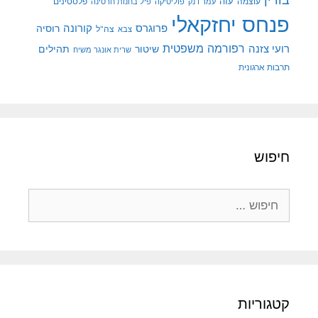
עוצמה
עזה
פלסטינים
עמר דנק
פוליטיקה
פיל בחנות חרסינה
פנחס יחזקאלי
קורונה
פרוגרס
רוסיה
צה"ל
צבא
רפורמה משפטית
רועי צזנה
שיטור
תהילים
שרית אונגר משיח
תרבות ארגונית
חיפוש
חיפוש:
קטגוריות