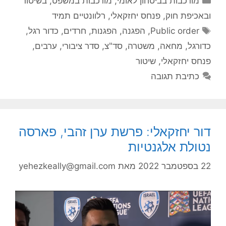
מורכבות בביטחון לאומי
,
מורכבות במשפט, בשיטור
ובאכיפת חוק
,
פנחס יחזקאלי
,
רלוונטיים תמיד
תגיות
Public order
,
הפגנה
,
הפגנות
,
חרדים
,
כדור רגל
,
כדורגל
,
מחאה
,
משטרה
,
סד"צ
,
סדר ציבורי
,
ערבים
,
פנחס יחזקאלי
,
שיטור
כתיבת תגובה
דור יחזקאלי: פרשת ערן זהבי, פארסה
נטולת אלגנטיות
22 בספטמבר 2022
מאת
yehezkeally@gmail.com