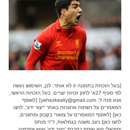
[בעל הזכויות בתמונה זו לא אותר. לכן, השימוש נעשה
לפי סעיף 27א' לחוק זכויות יוצרים. בעל הזכויות הראשי,
אנא פנה ל: yehezkeally@gmail.com] [לאוסף
המאמרים על רשתות ארגוניות באתר 'ייצור ידע', לחצו
כאן] [לאוסף המאמרים על צווארי בקבוק ומתווכים,
לחצו כאן] ניצב משנה בגמלאות, ד"ר פנחס
יחזקאלי הוא שותף בחברת 'ייצור ידע' ואיש אקדמיה.