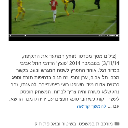
[צילום מסך מסרטון ynet המתעד את התקיפה,
3/11/14] בנובמבר 2014 'פוצץ' הדרבי התל אביבי
בכדור רגל. אוהד התפרץ לשטח המגרש ובעט בקשר
מכבי תל אביב, ערן זהבי. זה הגיב בדחיפות חזרה וספג
כרטיס אדום מידי השופט רועי ריינשרייבר. לטענתו, זהבי
נהג שלא כשורה והיה צריך לברוח. המשחק הופסק
לעשר דקות כשזהבי סופג חפצים עם ירידתו מכר הדשא.
עם …
להמשך קריאה
קטגוריות
מורכבות במשפט, בשיטור ובאכיפת חוק