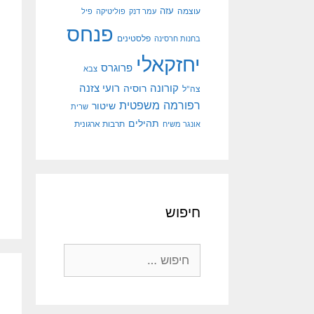
עוצמה
עזה
עמר דנק
פוליטיקה
פיל
פנחס
פלסטינים
בחנות חרסינה
יחזקאלי
פרוגרס
צבא
קורונה
רועי צזנה
רוסיה
צה"ל
רפורמה משפטית
שיטור
שרית
תהילים
אונגר משיח
תרבות ארגונית
חיפוש
חיפוש: