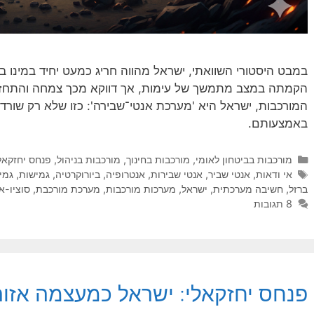
במבט היסטורי השוואתי, ישראל מהווה חריג כמעט יחיד במינו 
הקמתה במצב מתמשך של עימות, אך דווקא מכך צמחה והתחזק
המורכבות, ישראל היא 'מערכת אנטי־שבירה': כזו שלא רק שור
באמצעותם.
קטגוריות
מורכבות בביטחון לאומי
,
מורכבות בחינוך
,
מורכבות בניהול
,
פנחס יחזקאל
תגיות
אי ודאות
,
אנטי שביר
,
אנטי שבירות
,
אנטרופיה
,
ביורוקרטיה
,
גמישות
,
גמי
ברזל
,
חשיבה מערכתית
,
ישראל
,
מערכות מורכבות
,
מערכת מורכבת
,
סוציו-א
8 תגובות
פנחס יחזקאלי: ישראל כמעצמה אזור