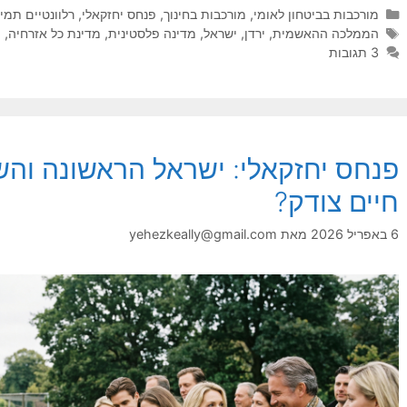
קטגוריות
מורכבות בביטחון לאומי
,
מורכבות בחינוך
,
פנחס יחזקאלי
,
רלוונטיים תמי
תגיות
הממלכה ההאשמית
,
ירדן
,
ישראל
,
מדינה פלסטינית
,
מדינת כל אזרחיה
,
פ
3 תגובות
פנחס יחזקאלי: ישראל הראשונה והשנ
חיים צודק?
6 באפריל 2026
מאת
yehezkeally@gmail.com