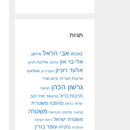
תגיות
אבי הראל
איראן
WOKE
אלי בר און
אליטת ההון
אליטה
אלעד רזניק
אסלאם
אמציה חן
ארצות הברית
גדעון שניר
גרשון הכהן
חמאס
חרבות ברזל
יאיר רגב
טראמפ
מהפכה משטרית
ישראל
כרזות
משטרה
מנהיגות
מחאה
מלחמה
משטרת ישראל
ניתוח רשתות
עופר בורין
נתניהו
ארגוניות