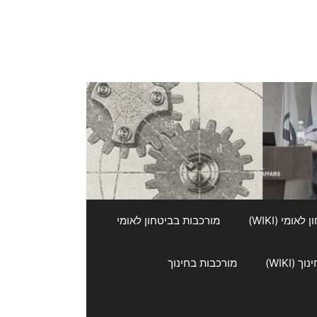
אומי (WIKI)
מורכבות בביטחון לאומי
 (WIKI)
מורכבות בחינוך