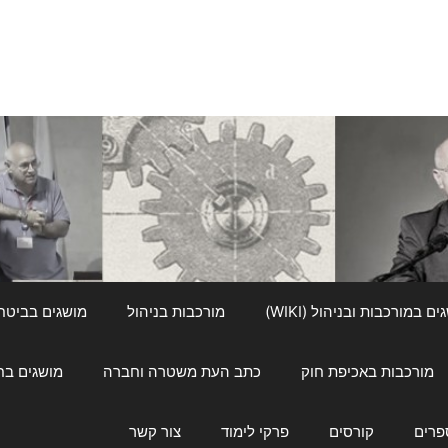
ם במורכבות ובניהול (WIKI)
מורכבות בניהול
מושגים בביטחון ל
מורכבות באכיפת חוק
כתב העת משטרה וחברה
מושגים בחינוך
פרים
קורסים
פרקי לימוד
צור קשר