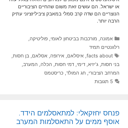
או ישראל. הם עושים זאת משום שהחיים הציבוריים
הנוצריים הם שדה קרב סמלי במאבק ציביליזציוני עתיק
הרבה יותר.
קטגוריות
אמונה
,
מורכבות בביטחון לאומי
,
פוליטיקה
,
רלוונטיים תמיד
תגיות
facts about
,
איסלאם
,
אירופה
,
אסלאם
,
בן חסות
,
בני חסות
,
ג'יזיא
,
דימי
,
דמי חסות
,
הכלה
,
המערב
,
המרחב הציבורי
,
חג המולד
,
כריסטמס
5 תגובות
פנחס יחזקאלי: למתאסלמים הידד.
אוסף ממים על התאסלמות המערב