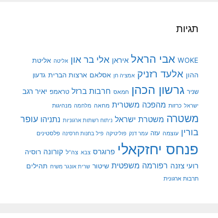
תגיות
אבי הראל
אלי בר און
איראן
WOKE
אליטת
אליטה
אלעד רזניק
ההון
אסלאם
ארצות הברית
גדעון
אמציה חן
גרשון הכהן
חרבות ברזל
יאיר רגב
שניר
טראמפ
חמאס
מהפכה משטרית
מנהיגות
ישראל
כרזות
מחאה
מלחמה
משטרה
עופר
משטרת ישראל
נתניהו
ניתוח רשתות ארגוניות
בורין
עוצמה
עזה
פלסטינים
עמר דנק
פוליטיקה
פיל בחנות חרסינה
פנחס יחזקאלי
קורונה
פרוגרס
רוסיה
צה"ל
צבא
רפורמה משפטית
רועי צזנה
שיטור
תהילים
שרית אונגר משיח
תרבות ארגונית