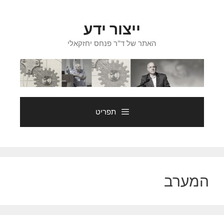
דלג
תוכן
ייצור ידע
האתר של ד"ר פנחס יחזקאלי
תפריט
המערב