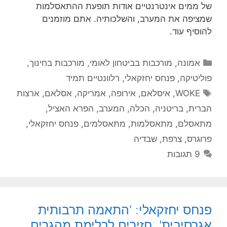
של ממים אינטרנטיים אודות תופעת ההתאסלמות
שמציפה את המערב, והשלכותיה. אתם מוזמנים
להוסיף עוד.
קטגוריות
אמונה
,
מורכבות בביטחון לאומי
,
מורכבות בחינוך
,
פוליטיקה
,
פנחס יחזקאלי
,
רלוונטיים תמיד
תגיות
WOKE
,
איסלאם
,
אירופה
,
אמריקה
,
אסלאם
,
ארצות
הברית
,
בריטניה
,
הכלה
,
המערב
,
הפרא האציל
,
מתאסלם
,
מתאסלמות
,
מתאסלמים
,
פנחס יחזקאלי
,
פרוגרס
,
צרפת
,
שבדיה
9 תגובות
פנחס יחזקאלי: 'התאמה תרבותית
אגרסיבית', חזירים לבלימת מהגרים