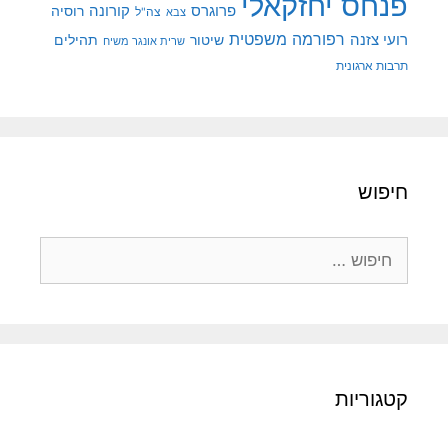
פנחס יחזקאלי
קורונה
פרוגרס
רוסיה
צה"ל
צבא
רפורמה משפטית
רועי צזנה
שיטור
תהילים
שרית אונגר משיח
תרבות ארגונית
חיפוש
חיפוש:
קטגוריות