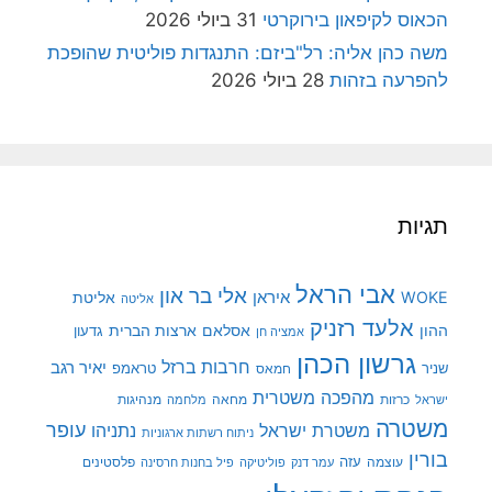
הכאוס לקיפאון בירוקרטי
31 ביולי 2026
משה כהן אליה: רל"ביזם: התנגדות פוליטית שהופכת
להפרעה בזהות
28 ביולי 2026
תגיות
אבי הראל
אלי בר און
איראן
WOKE
אליטת
אליטה
אלעד רזניק
ההון
אסלאם
ארצות הברית
גדעון
אמציה חן
גרשון הכהן
חרבות ברזל
יאיר רגב
שניר
טראמפ
חמאס
מהפכה משטרית
מנהיגות
ישראל
כרזות
מחאה
מלחמה
משטרה
עופר
משטרת ישראל
נתניהו
ניתוח רשתות ארגוניות
בורין
עוצמה
עזה
פלסטינים
עמר דנק
פוליטיקה
פיל בחנות חרסינה