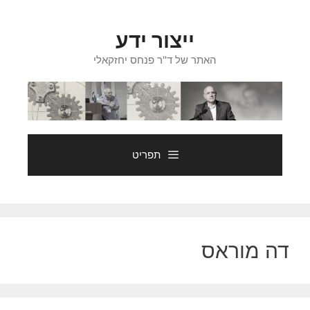
דלג
תוכן
ייצור ידע
האתר של ד"ר פנחס יחזקאלי
תפריט
דה מוראס