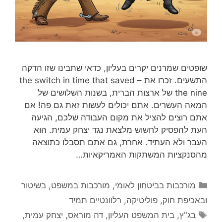
שופטים שמרנים יקרים בעליון, כדאי שתבינו שזו הדקה
התשעים. זכרו את – the switch in time that saved
the nine של ארצות הברית, בשנות השלושים של
המאה העשרים. אתם יכולים לעשות זאת גם פה! אם
אתם רוצים להציל את מקום העבודה שלכם, הגיעה
העת להפסיק לחשוש מלצאת נגד יצחק עמית. הוא
העבר ולא העתיד. אחרת, גם אתם תסבלו כתוצאה
מהסנקציות המשתקות האמריקאיות…
קטגוריות
מורכבות בביטחון לאומי
,
מורכבות במשפט, בשיטור
ובאכיפת חוק
,
פוליטיקה
,
רלוונטיים תמיד
תגיות
בג"ץ
,
בית המשפט העליון
,
דה מוראס
,
יצחק עמית
,