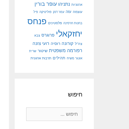
עופר בורין
נתניהו
ארגוניות
עוצמה
עזה
עמר דנק
פוליטיקה
פיל
פנחס
פלסטינים
בחנות חרסינה
יחזקאלי
פרוגרס
צבא
קורונה
רועי צזנה
רוסיה
צה"ל
רפורמה משפטית
שיטור
שרית
תהילים
אונגר משיח
תרבות ארגונית
חיפוש
חיפוש: