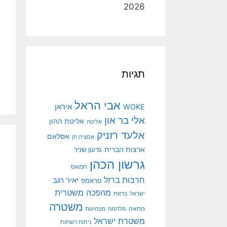
2026
תגיות
אבי הראל
איראן
WOKE
אלי בר און
אליטת ההון
אליטה
אלעד רזניק
אסלאם
אמציה חן
ארצות הברית
גדעון שניר
גרשון הכהן
חמאס
חרבות ברזל
יאיר רגב
טראמפ
מהפכה משטרית
ישראל
כרזות
משטרה
מנהיגות
מחאה
מלחמה
משטרת ישראל
ניתוח רשתות