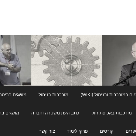
ם במורכבות ובניהול (WIKI)
מורכבות בניהול
מושגים בביטחון ל
מורכבות באכיפת חוק
כתב העת משטרה וחברה
מושגים בחינוך
פרים
קורסים
פרקי לימוד
צור קשר