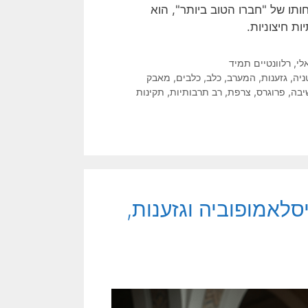
תו של "חברו הטוב ביותר", הוא
 חיצוניות.
לי
,
רלוונטיים תמיד
ניה
,
גזענות
,
המערב
,
כלב
,
כלבים
,
מאבק
יבה
,
פרוגרס
,
צרפת
,
רב תרבותיות
,
תקינות
לאמופוביה וגזענות,