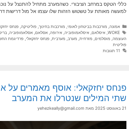
כללי הטקס במרחב הציבורי. כשהמערב מתחיל להתנצל על נוכחו
למעשה מאותת על טשטוש הזהות שלו עצמו אל מול דרישות דתיות
קטגוריות
אמונה
,
מורכבות בביטחון לאומי
,
מורכבות בחינוך
,
פוליטיקה
,
פנחס יחזקא
תגיות
WOKE
,
איסלאם
,
איסלאמופוביה
,
אירופה
,
אסלאם
,
אסלאמופוביה
,
בריט
העוצמה
,
מוסלמים
,
מזרחית
,
מערב
,
מערבית
,
פנחס יחזקאלי
,
פרדיגמת החש
פוליטית
11 תגובות
פנחס יחזקאלי: אוסף מאמרים על איס
שתי המילים שנטרלו את המערב
21 באוגוסט 2025
מאת
yehezkeally@gmail.com