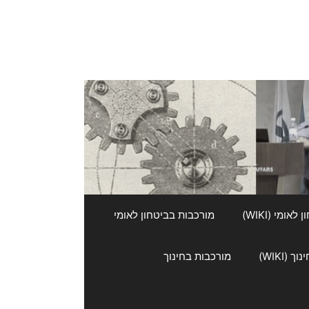
אומי (WIKI)
מורכבות בביטחון לאומי
 (WIKI)
מורכבות בחינוך