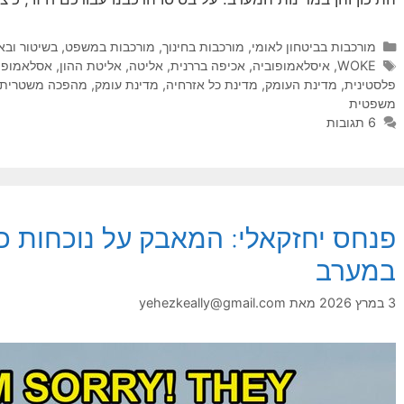
קטגוריות
מורכבות בביטחון לאומי
,
מורכבות בחינוך
,
מורכבות במשפט, בשיטור ובא
תגיות
WOKE
,
איסלאמופוביה
,
אכיפה בררנית
,
אליטה
,
אליטת ההון
,
אסלאמופו
פלסטינית
,
מדינת העומק
,
מדינת כל אזרחיה
,
מדינת עומק
,
מהפכה משטרית
משפטית
6 תגובות
פנחס יחזקאלי: המאבק על נוכחות כ
במערב
3 במרץ 2026
מאת
yehezkeally@gmail.com