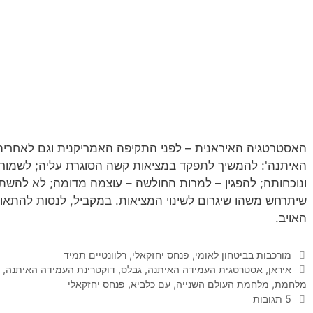
האסטרטגיה האיראנית – לפני התקיפה האמריקנית וגם לאחריה
האיתנה': להמשיך לתפקד במציאות קשה הסוגרת עליה; לשמור ב
ונוכחותה; להפגין – למרות החולשה – עוצמה מדומה; לא להשתנו
שיתרחש משהו שיגרום לשינוי המציאות. במקביל, לנסות להתאו
האויב.
קטגוריות
מורכבות בביטחון לאומי
,
פנחס יחזקאלי
,
רלוונטיים תמיד
תגיות
איראן
,
אסטרטגית העמידה האיתנה
,
גבלס
,
דוקטרינת העמידה האיתנה
,
ה
מלחמת
,
מלחמת העולם השנייה
,
עם כלביא
,
פנחס יחזקאלי
5 תגובות