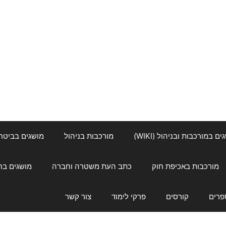
ם במורכבות ובניהול (WIKI)
מורכבות בניהול
מושגים בביטחון ל
מורכבות באכיפת חוק
כתב העת משטרה וחברה
מושגים בחינוך
פרים
קורסים
פרקי לימוד
צור קשר