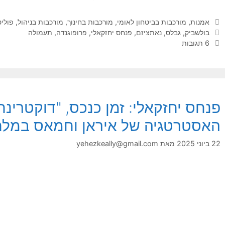
קטגוריות
אמנות
,
מורכבות בביטחון לאומי
,
מורכבות בחינוך
,
מורכבות בניהול
,
פוליט
תגיות
בולשביק
,
גבלס
,
נאתציזם
,
פנחס יחזקאלי
,
פרופוגנדה
,
תעמולה
6 תגובות
פנחס יחזקאלי: זמן כנכס, "דוקטרינ
האסטרטגיה של איראן וחמאס במל
22 ביוני 2025
מאת
yehezkeally@gmail.com