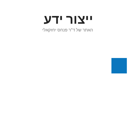
דלג
תוכן
ייצור ידע
האתר של ד"ר פנחס יחזקאלי