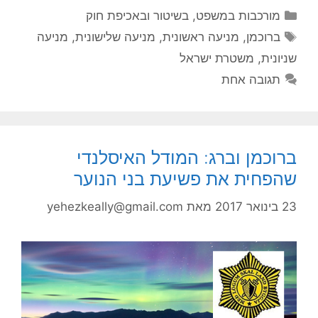
קטגוריות
מורכבות במשפט, בשיטור ובאכיפת חוק
תגיות
ברוכמן
,
מניעה ראשונית
,
מניעה שלישונית
,
מניעה
שניונית
,
משטרת ישראל
תגובה אחת
ברוכמן וברג: המודל האיסלנדי
שהפחית את פשיעת בני הנוער
23 בינואר 2017
מאת
yehezkeally@gmail.com