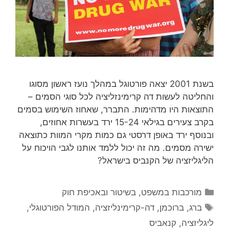
בשנת 2001 יצאה פורטוגל במהלך נועז ראשון מסוגו
והחליטה לעשות דה קרימינזליציה לכל סוגי הסמים –
התוצאות היו מדהימות. התברר, שאחוז השימוש בסמים
בקרב צעירים בגילאי 15-24 ירד בעשרות אחוזים,
ובנוסף ירד באופן דרסטי גם כמות מקרי המוות כתוצאה
ישירה מסמים. מה זה יכול ללמד אותנו לגבי הויכוח על
הליגליזציה של הקנביס בישראל?
קטגוריות
מורכבות במשפט, בשיטור ובאכיפת חוק
תגיות
ברג
,
ברוכמן
,
דה-קרימינליזציה
,
המודל הפורטוגלי
,
ליגליזציה
,
קנאביס