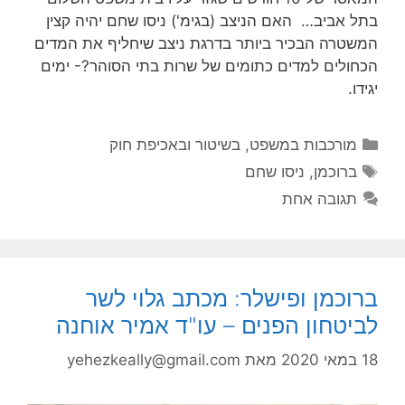
בתל אביב… האם הניצב (בגימ') ניסו שחם יהיה קצין
המשטרה הבכיר ביותר בדרגת ניצב שיחליף את המדים
הכחולים למדים כתומים של שרות בתי הסוהר?- ימים
יגידו.
קטגוריות
מורכבות במשפט, בשיטור ובאכיפת חוק
תגיות
ברוכמן
,
ניסו שחם
תגובה אחת
ברוכמן ופישלר: מכתב גלוי לשר
לביטחון הפנים – עו"ד אמיר אוחנה
18 במאי 2020
מאת
yehezkeally@gmail.com