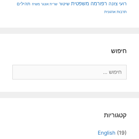
רפורמה משפטית
רועי צזנה
שיטור
תהילים
שרית אונגר משיח
תרבות ארגונית
חיפוש
חיפוש:
קטגוריות
English
(19)