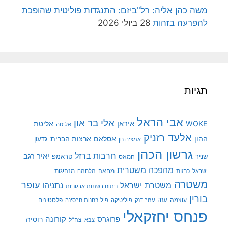
משה כהן אליה: רל"ביזם: התנגדות פוליטית שהופכת
להפרעה בזהות
28 ביולי 2026
תגיות
אבי הראל
אלי בר און
איראן
WOKE
אליטת
אליטה
אלעד רזניק
ההון
אסלאם
ארצות הברית
גדעון
אמציה חן
גרשון הכהן
חרבות ברזל
יאיר רגב
שניר
טראמפ
חמאס
מהפכה משטרית
מנהיגות
ישראל
כרזות
מחאה
מלחמה
משטרה
עופר
משטרת ישראל
נתניהו
ניתוח רשתות ארגוניות
בורין
עוצמה
עזה
פלסטינים
עמר דנק
פוליטיקה
פיל בחנות חרסינה
פנחס יחזקאלי
קורונה
פרוגרס
רוסיה
צה"ל
צבא