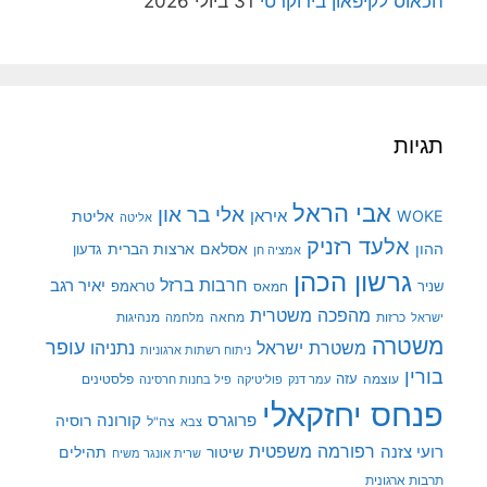
הכאוס לקיפאון בירוקרטי
31 ביולי 2026
תגיות
אבי הראל
אלי בר און
איראן
WOKE
אליטת
אליטה
אלעד רזניק
ההון
אסלאם
ארצות הברית
גדעון
אמציה חן
גרשון הכהן
חרבות ברזל
יאיר רגב
שניר
טראמפ
חמאס
מהפכה משטרית
מנהיגות
ישראל
כרזות
מחאה
מלחמה
משטרה
עופר
משטרת ישראל
נתניהו
ניתוח רשתות ארגוניות
בורין
עוצמה
עזה
פלסטינים
עמר דנק
פוליטיקה
פיל בחנות חרסינה
פנחס יחזקאלי
קורונה
פרוגרס
רוסיה
צה"ל
צבא
רפורמה משפטית
רועי צזנה
שיטור
תהילים
שרית אונגר משיח
תרבות ארגונית