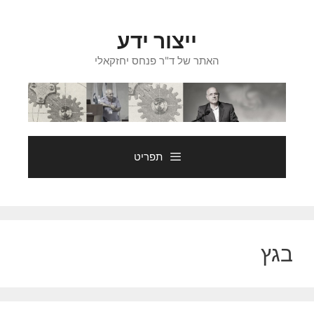
דלג
תוכן
ייצור ידע
האתר של ד"ר פנחס יחזקאלי
תפריט
בגץ