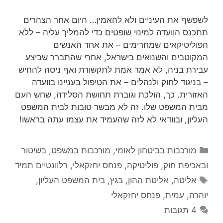
לשפשף את העיניים ולא להאמין… היום אחר הצהרים
תתכנס הוועדה למינוי שופטים כדי להמליך עליה – ללא
הפוליטיקאים שמחרימים – את אחד האנשים
המקוטבים והשנואים בישראל, אחרי שהתברר שביצע
עבירת בניה, לא אמר אמת לתקשורת ואף ניסה להחיש
– בניגוד לחוק ולנהלים – את הטיפול בעניינו בוועדה
האזורית. כך, הולכת וגוברת תחושת הסלידה, שחש העם
מבית המשפט שלו. זה לא מבשר טובות לבית המשפט
העליון, ובוודאי לא לזה שהעמיד את עצמו עתה בראשו!
קטגוריות
מורכבות בביטחון לאומי
,
מורכבות במשפט, בשיטור
ובאכיפת חוק
,
פוליטיקה
,
פנחס יחזקאלי
,
רלוונטיים תמיד
תגיות
אליטה
,
אליטת ההון
,
בגץ
,
בית המשפט העליון
,
יוהרה
,
עמית
,
פנחס יחזקאלי
4 תגובות