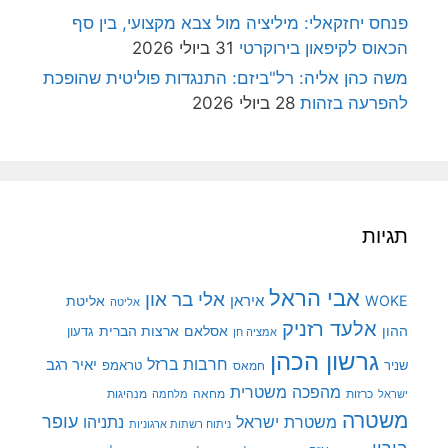
פנחס יחזקאלי: מיליציה מול צבא מקצועי, בין סף
הכאוס לקיפאון בירוקרטי
31 ביולי 2026
משה כהן אליה: רל"ביזם: התנגדות פוליטית שהופכת
להפרעה בזהות
28 ביולי 2026
תגיות
אבי הראל
אלי בר און
איראן
WOKE
אליטת
אליטה
אלעד רזניק
ההון
אסלאם
ארצות הברית
גדעון
אמציה חן
גרשון הכהן
חרבות ברזל
יאיר רגב
שניר
טראמפ
חמאס
מהפכה משטרית
מנהיגות
ישראל
כרזות
מחאה
מלחמה
משטרה
עופר
משטרת ישראל
נתניהו
ניתוח רשתות ארגוניות