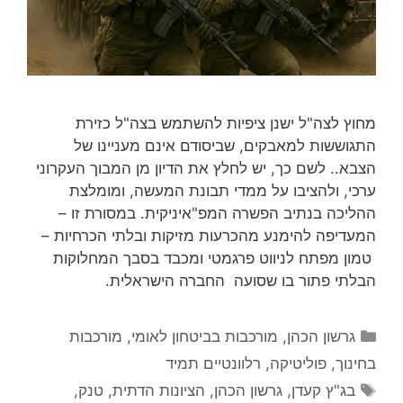
מחוץ לצה"ל ישנן ציפיות להשתמש בצה"ל כזירת
התגוששות למאבקים, שביסודם אינם מעניינו של
הצבא.. לשם כך, יש לחלץ את הדיון מן המבוך העקרוני
ערכי, ולהציבו על ממדי תבונת המעשה, ומומלצת
ההליכה בנתיב הפשרה המפ"איניקית. במסורת זו –
המעדיפה להימנע מהכרעות מזיקות ובלתי הכרחיות –
טמון מפתח לניווט פרגמטי ומכבד בסבך המחלוקות
הבלתי פתור בו שסועה החברה הישראלית.
קטגוריות
גרשון הכהן
,
מורכבות בביטחון לאומי
,
מורכבות
בחינוך
,
פוליטיקה
,
רלוונטיים תמיד
תגיות
בג"ץ קעדן
,
גרשון הכהן
,
הציונות הדתית
,
טנק
,