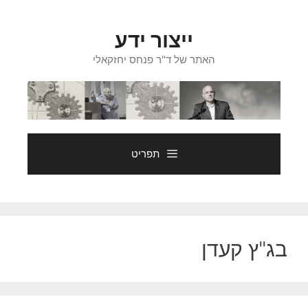
דלג
תוכן
ייצור ידע
האתר של ד"ר פנחס יחזקאלי
תפריט
בג"ץ קעדן