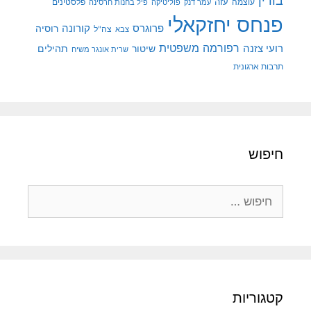
בורין
עוצמה
עזה
פלסטינים
עמר דנק
פוליטיקה
פיל בחנות חרסינה
פנחס יחזקאלי
קורונה
פרוגרס
רוסיה
צה"ל
צבא
רפורמה משפטית
רועי צזנה
שיטור
תהילים
שרית אונגר משיח
תרבות ארגונית
חיפוש
חיפוש:
קטגוריות