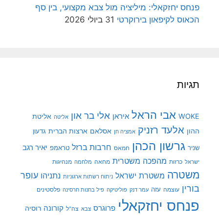
פנחס יחזקאלי: מיליציה מול צבא מקצועי, בין סף
הכאוס לקיפאון בירוקרטי
31 ביולי 2026
תגיות
אבי הראל
אלי בר און
איראן
WOKE
אליטת
אליטה
אלעד רזניק
ההון
אסלאם
ארצות הברית
גדעון
אמציה חן
גרשון הכהן
חרבות ברזל
יאיר רגב
שניר
טראמפ
חמאס
מהפכה משטרית
מנהיגות
ישראל
כרזות
מחאה
מלחמה
משטרה
עופר
משטרת ישראל
נתניהו
ניתוח רשתות ארגוניות
בורין
עוצמה
עזה
פלסטינים
עמר דנק
פוליטיקה
פיל בחנות חרסינה
פנחס יחזקאלי
קורונה
פרוגרס
רוסיה
צה"ל
צבא