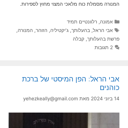
המנורה מסמלת כוח מלאכי המצוי מחוץ לספירות.
קטגוריות
אמונה
,
רלוונטיים תמיד
תגיות
אבי הראל
,
בהעלותך
,
ג'יקטיליה
,
הזוהר
,
המנורה
,
פרשת בהעלותך
,
קבלה
2 תגובות
אבי הראל: הפן המיסטי של ברכת
כוהנים
14 ביוני 2024
מאת
yehezkeally@gmail.com