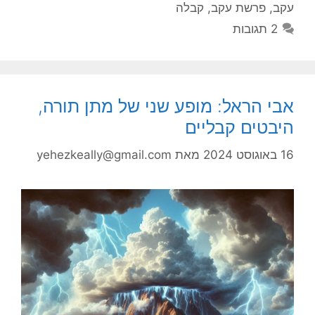
עקב
,
פרשת עקב
,
קבלה
2 תגובות
אבי הראל: מופע שני של מתן תורה,
היבטים קבליים
16 באוגוסט 2024
מאת
yehezkeally@gmail.com