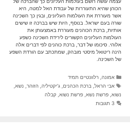
עצמה עושה רושם בעולמות העליונים כך שהברכה של
הכוהן שהיא התעוררות של עבודת האל למטה, היא
אשר מעוררת את העולמות העליונים, ובגין כך השכינה
שורה בעם ישראל. בנוסף, היות שיש בברכה זו שישים
אותיות, ברכת הכוהנים מעוררת באמצעותן את
העולמות העליונים הקשורים לירידת השכינה כשפע
אלוהי. סיכומו של דבר, ברכת כוהנים לפי דברים אלה
הינה ריטואל מיסטי מובהק, שמתכתב עם הורדת השפע
של השכינה.
קטגוריות
אמונה
,
רלוונטיים תמיד
תגיות
אבי הראל
,
ברכת הכהנים
,
ג'יקטיליה
,
הזוהר
,
נשא
,
נשוא
,
פרשת נשא
,
פרשת נשוא
,
קבלה
3 תגובות