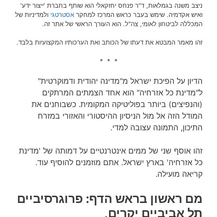
ניצב משנה בגמלאות, ד"ר פנחס יחזקאלי הוא שותף בחברת 'ייצור ידע'
ואיש אקדמיה. שימש בעבר כראש המרכז למחקר
אסטרטגי
ולמדיניות של
המכללה לביטחון לאומי, צה"ל. הוא העורך הראשי של אתר זה.
זהו מאמר המבטא את דעתו של הכותב ואת הערכותיו המקצועיות בלבד.
* * *
הדיון על הפיכת ישראל מ"מדינה יהודית ודמוקרטית"
ל"מדינת כל אזרחיה" הוא אחד הצמתים המרתקים
(והנפיצים) ביותר בפוליטיקה המקומית. כשבוחנים את
המודל הזה אל מול הניסיון ההיסטורי והאזורי במזרח
התיכון, התמונה עצובה למדי.
זהו אוסף שני של ממים אינטרנטיים על דמותה של 'מדינת
כל אזרחיה' בארץ ישראל. אתם מוזמנים להוסיף עוד.
קריאה מועילה.
מם ראשון בראש הדף: פרוגרסיביים
תל אביביים יקרים,