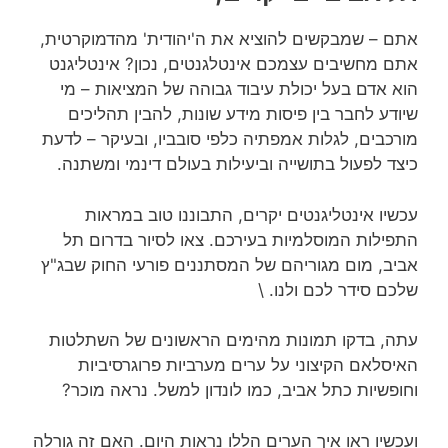
אתם – שמבקשים להוציא את ה'יהודית' מהדמוקרטית,
אתם מחשיבים עצמכם אינטלגנטים, נכון? אינטליגנט
הוא אדם בעל יכולת עיבוד גבוהה של המציאות – מי
שיודע לחבר בין פיסות מידע שונות, להבין תהליכים
מורכבים, לגלות אמפתיה כלפי סובביו, ובעיקר – לדעת
כיצד לפעול בתושייה וביעילות בעולם דינמי ומשתנה.
עכשיו אינטליגנטים יקרים, התבוננו טוב במראות
התפילות המוסלמיות בעירכם. צאו לסיור בדרום תל
אביב, מום מגוריהם של המסתננים פורעי החוק שבג"ץ
שלכם סידר לכם ולנו. \
עתה, בדקו תמונות מהימים הראשונים של השתלטות
האיסלאם הקיצוני על ערים מערביות פרוגרסיביות
וחופשיות כתל אביב, כמו לונדון למשל. נראה מוכר?
ועכשיו ראו איך הערים הללו נראות היום. האם זה גורלה