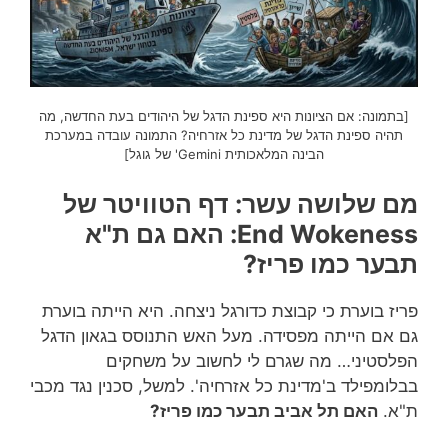
[בתמונה: אם הציונות היא ספינת הדגל של היהודים בעת החדשה, מה
תהיה ספינת הדגל של מדינת כל אזרחיה? התמונה עובדה במערכת
הבינה המלאכותית Gemini' של גוגל]
מם שלושה עשר: דף הטוויטר של
End Wokeness: האם גם ת"א
תבער כמו פריז?
פריז בוערת כי קבוצת כדורגל ניצחה. היא הייתה בוערת
גם אם הייתה מפסידה. מעל האש התנוסס בגאון הדגל
הפלסטיני… מה שגרם לי לחשוב על משחקים
בבלומפילד ב'מדינת כל אזרחיה'. למשל, סכנין נגד מכבי
ת"א.
האם תל אביב תבער כמו פריז?