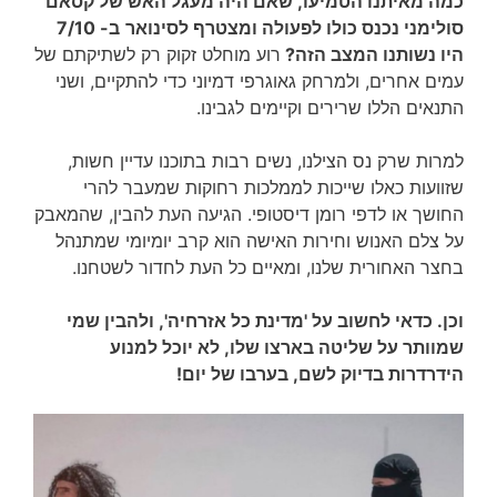
כמה מאיתנו הטמיעו, ש
אם היה מעגל האש של קסאם
סולימני נכנס כולו לפעולה ומצטרף לסינואר
ב- 7/10
היו נשותנו המצב הזה?
רוע מוחלט זקוק רק לשתיקתם של
עמים אחרים, ולמרחק גאוגרפי דמיוני כדי להתקיים, ושני
התנאים הללו שרירים וקיימים לגבינו.
למרות שרק נס הצילנו, נשים רבות בתוכנו עדיין חשות,
שזוועות כאלו שייכות לממלכות רחוקות שמעבר להרי
החושך או לדפי רומן דיסטופי. הגיעה העת להבין, שהמאבק
על צלם האנוש וחירות האישה הוא קרב יומיומי שמתנהל
בחצר האחורית שלנו, ומאיים כל העת לחדור לשטחנו.
וכן. כדאי לחשוב על 'מדינת כל אזרחיה', ולהבין שמי
שמוותר על שליטה בארצו שלו, לא יוכל למנוע
הידרדרות בדיוק לשם, בערבו של יום!