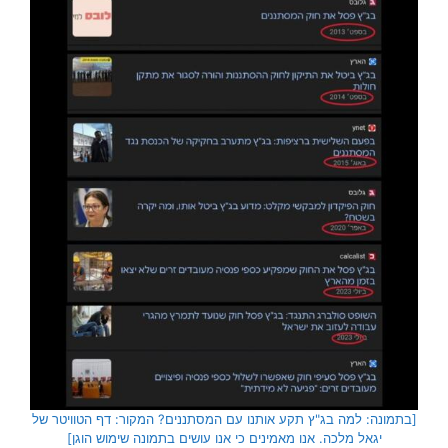
[בתמונה: למה בג"ץ תקע אותנו עם המסתננים? המקור: דף הטוויטר של
יגאל מלכה. אנו מאמינים כי אנו עושים בתמונה שימוש הוגן]