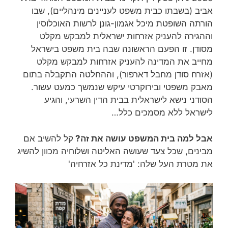
אביב (בשבתו כבית משפט לעניינים מינהליים), שבו
הורתה השופטת מיכל אגמון-גונן לרשות האוכלוסין
וההגירה להעניק אזרחות ישראלית למבקש מקלט
מסודן. זו הפעם הראשונה שבה בית משפט בישראל
מחייב את המדינה להעניק אזרחות למבקש מקלט
(אזרח סודן מחבל דארפור), וההחלטה התקבלה בתום
מאבק משפטי ובירוקרטי עיקש שנמשך כמעט עשור.
הסודני נישא לישראלית בבית הדין השרעי, והגיע
לישראל ללא מסמכים כלל…
אבל למה בית המשפט עושה את זה?
קל להשיב אם
מבינים, שכל צעד שעושה האליטה ושלוחיה מכוון להשיג
את מטרת העל שלה: 'מדינת כל אזרחיה'