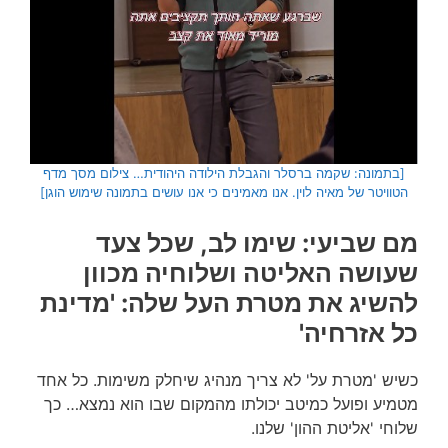
[בתמונה: שקמה ברסלר והגבלת הילודה היהודית… צילום מסך מדף
הטוויטר של מאיה לוין. אנו מאמינים כי אנו עושים בתמונה שימוש הוגן]
מם שביעי: שימו לב, שכל צעד
שעושה האליטה ושלוחיה מכוון
להשיג את מטרת העל שלה: 'מדינת
כל אזרחיה'
כשיש 'מטרת על' לא צריך מנהיג שיחלק משימות. כל אחד
מטמיע ופועל כמיטב יכולתו מהמקום שבו הוא נמצא… כך
שלוחי 'אליטת ההון' שלנו.