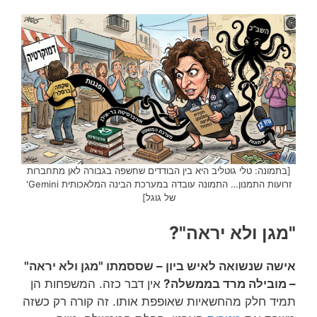
[בתמונה: טלי גוטליב היא בין הבודדים שחשפה בגבורה לאן מתחברות
זרועות התמנון… התמונה עובדה במערכת הבינה המלאכותית Gemini'
של גוגל]
"מגן ולא יראה"?
אישה שנשואה לאיש ביון – שססמתו "מגן ולא יראה"
– מובילה מרד בממשלה?
אין דבר כזה. המשפחות הן
תמיד חלק מהחשאיות שאופפת אותו. זה קורה רק כשזה