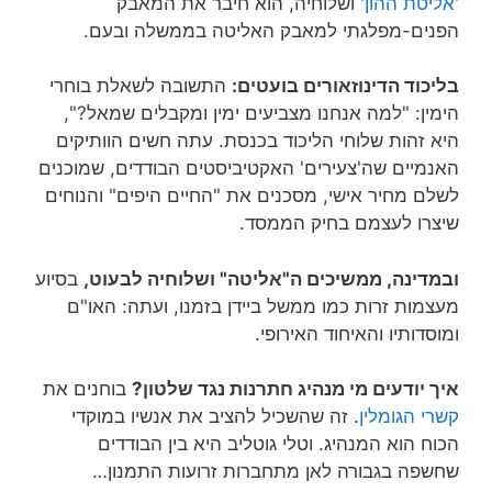
'אליטת ההון'
ושלוחיה, הוא חיבר את המאבק
הפנים-מפלגתי למאבק האליטה בממשלה ובעם.
בליכוד הדינוזאורים בועטים:
התשובה לשאלת בוחרי
הימין: "למה אנחנו מצביעים ימין ומקבלים שמאל?",
היא זהות שלוחי הליכוד בכנסת. עתה חשים הוותיקים
האנמיים שה'צעירים' האקטיביסטים הבודדים, שמוכנים
לשלם מחיר אישי, מסכנים את "החיים היפים" והנוחים
שיצרו לעצמם בחיק הממסד.
ובמדינה, ממשיכים ה"אליטה" ושלוחיה לבעוט,
בסיוע
מעצמות זרות כמו ממשל ביידן בזמנו, ועתה: האו"ם
ומוסדותיו והאיחוד האירופי.
איך יודעים מי מנהיג חתרנות נגד שלטון?
בוחנים את
קשרי הגומלין
. זה שהשכיל להציב את אנשיו במוקדי
הכוח הוא המנהיג. וטלי גוטליב היא בין הבודדים
שחשפה בגבורה לאן מתחברות זרועות התמנון…