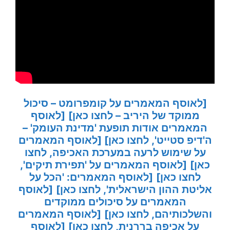
[לאוסף המאמרים על קומפרומט – סיכול
ממוקד של היריב – לחצו כאן]
[לאוסף
המאמרים אודות תופעת 'מדינת העומק' –
ה'דיפ סטייט', לחצו כאן]
[לאוסף המאמרים
על שימוש לרעה במערכת האכיפה, לחצו
כאן]
[לאוסף המאמרים על 'תפירת תיקים',
לחצו כאן]
[לאוסף המאמרים: 'הכל על
אליטת ההון הישראלית', לחצו כאן]
[לאוסף
המאמרים על סיכולים ממוקדים
והשלכותיהם, לחצו כאן]
[לאוסף המאמרים
על אכיפה בררנית, לחצו כאן]
[לאוסף