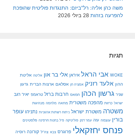
משה כהן אליה: רל"ביזם: התנגדות פוליטית שהופכת
להפרעה בזהות
28 ביולי 2026
תגיות
אבי הראל
אלי בר און
איראן
WOKE
אליטת
אליטה
אלעד רזניק
ההון
אסלאם
ארצות הברית
גדעון
אמציה חן
גרשון הכהן
חרבות ברזל
יאיר רגב
שניר
טראמפ
חמאס
מהפכה משטרית
מנהיגות
ישראל
כרזות
מחאה
מלחמה
משטרה
עופר
משטרת ישראל
נתניהו
ניתוח רשתות ארגוניות
בורין
עוצמה
עזה
פלסטינים
עמר דנק
פוליטיקה
פיל בחנות חרסינה
פנחס יחזקאלי
קורונה
פרוגרס
רוסיה
צה"ל
צבא