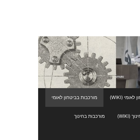
אומי (WIKI)
מורכבות בביטחון לאומי
 (WIKI)
מורכבות בחינוך