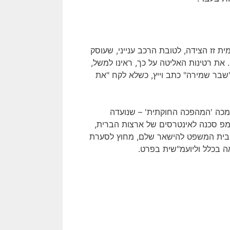
זז הצידה, לטובת הרכב ענייני, שעוסק
 את רטינות האליטה על כך, ראינו למשל,
רץ', ב- 11 בנובמבר 2025: יצחק עמית "שבר שמירה" כתב וייץ, כשלא לקח "את
תמכה 'המהפכה החוקתית' – שנועדה
מפ סכנה לאינטרסים של ארצות הברית,
ץ בית המשפט להישאר שלם, מחוץ לסערת
ה בכלל וליועמ"שית בפרט.