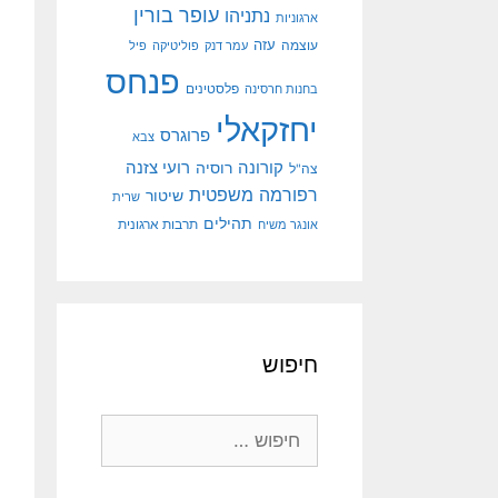
עופר בורין
נתניהו
ארגוניות
עוצמה
עזה
עמר דנק
פוליטיקה
פיל
פנחס
פלסטינים
בחנות חרסינה
יחזקאלי
פרוגרס
צבא
קורונה
רועי צזנה
רוסיה
צה"ל
רפורמה משפטית
שיטור
שרית
תהילים
אונגר משיח
תרבות ארגונית
חיפוש
חיפוש: