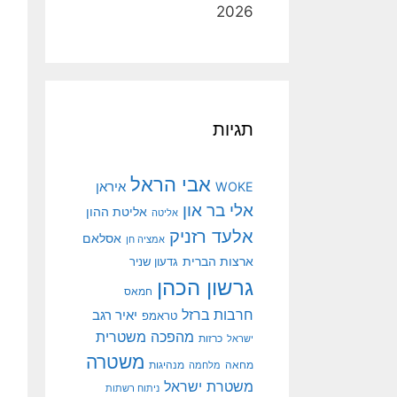
2026
תגיות
אבי הראל
איראן
WOKE
אלי בר און
אליטת ההון
אליטה
אלעד רזניק
אסלאם
אמציה חן
ארצות הברית
גדעון שניר
גרשון הכהן
חמאס
חרבות ברזל
יאיר רגב
טראמפ
מהפכה משטרית
ישראל
כרזות
משטרה
מנהיגות
מחאה
מלחמה
משטרת ישראל
ניתוח רשתות