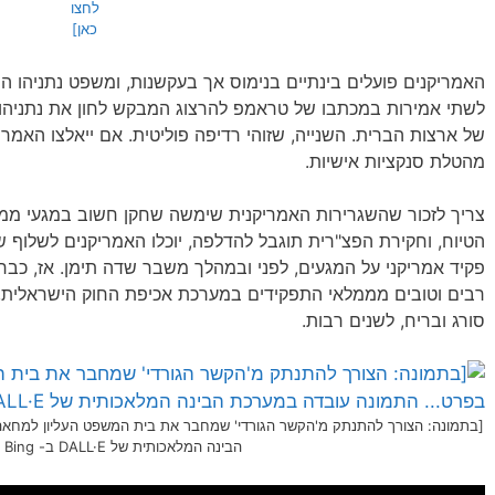
לחצו
כאן]
האמריקנים פועלים בינתיים בנימוס אך בעקשנות, ומשפט נתניהו הו
לשתי אמירות במכתבו של טראמפ להרצוג המבקש לחון את נתניהו
של ארצות הברית. השנייה, שזוהי רדיפה פוליטית. אם ייאלצו האמר
מהטלת סנקציות אישיות.
צריך לזכור שהשגרירות האמריקנית שימשה שחקן חשוב במגעי ממש
הטיוח, וחקירת הפצ"רית תוגבל להדלפה, יוכלו האמריקנים לשלוף 
פקיד אמריקני על המגעים, לפני ובמהלך משבר שדה תימן. אז, כבר
רבים וטובים מממלאי התפקידים במערכת אכיפת החוק הישראלית, 
סורג ובריח, לשנים רבות.
[בתמונה: הצורך להתנתק מ'הקשר הגורדי' שמחבר את בית המשפט העליון למחא
הבינה המלאכותית של DALL·E ב- Microsoft Bing]