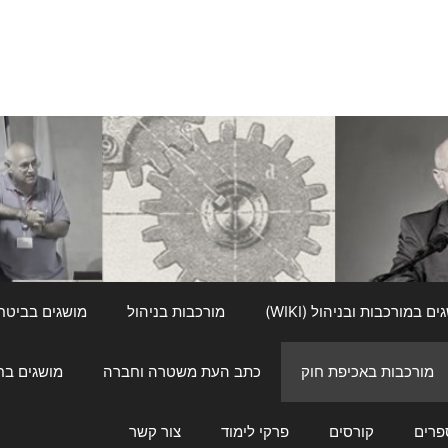
ם במורכבות ובניהול (WIKI)
מורכבות בניהול
מושגים בביטחון ל
מורכבות באכיפת חוק
כתב העת משטרה וחברה
מושגים בחינוך
פרים
קורסים
פרקי לימוד
צור קשר