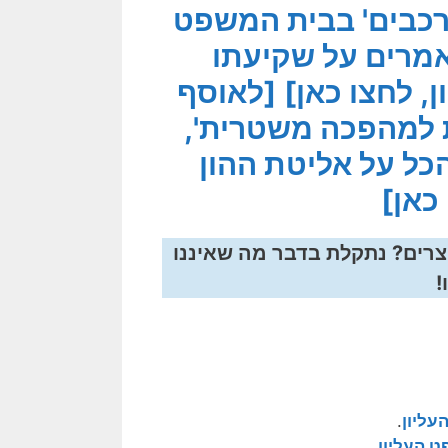
כבים' בבית המשפט
מרים על שקיעתו
, לחצו כאן]
[לאוסף
 למהפכה משטרית',
כל על אליטת ההון
כאן]
צרים? נתקלת בדבר מה שאיננו
!
עליון
.
ט העליון
.