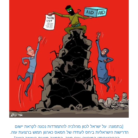
[בתמונה: על ישראל לכוון מהלכיה להתמודדות נכונה לקראת יישום
הדרישות הישראליות ביחס לעתידו של חמאס כארגון חמוש ברצועת עזה.