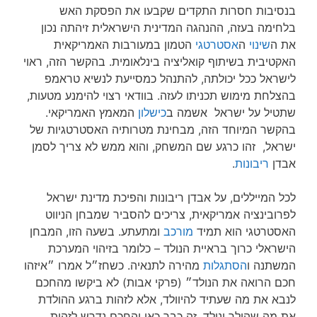
בנסיבות חסרות התקדים שקבעו את הפסקת האש
בלחימה בעזה, ההנהגה המדינית הישראלית זיהתה נכון
את ה
שינוי
ה
אסטרטגי
הטמון במעורבות האמריקאית
האקטיבית בשיתוף קואליציה בינלאומית. בהקשר הזה, ראוי
לישראל ככל יכולתה, להתנהל כמסייעת לנשיא טראמפ
בהצלחת מימוש תכניתו לעזה. בוודאי רצוי להימנע מטעות,
שתטיל על ישראל אשמה ב
כישלון
המאמץ האמריקאי.
בהקשר המיוחד הזה, מבחינת מטרותיה האסטרטגיות של
ישראל, זהו כרגע שם המשחק, והוא ממש לא צריך לסמן
אבדן
ריבונות
.
לכל המייללים, על אבדן ריבונות והפיכת מדינת ישראל
לפרובינציה אמריקאית, צריכים להסביר שמבחן הניווט
האסטרטגי הוא תמיד
מורכב
ומתעתע. בשעה הזו, המבחן
הישראלי כרוך בראיית הנולד – כלומר בזיהוי המערכת
המשתנה ו
הסתגלות
מהירה לתנאיה. כשחז״ל אמרו ״איזהו
חכם הרואה את הנולד״ (פרקי אבות) לא ביקשו מהחכם
לנבא את מה שעתיד להיוולד, אלא לזהות ברגע ההולדת
את מה שהולך ונולד. זה כבר כאן והחכם נדרש לזהות