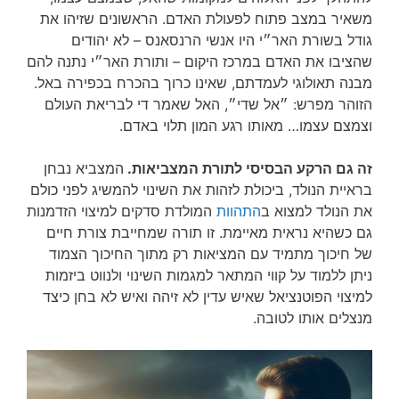
משאיר במצב פתוח לפעולת האדם. הראשונים שזיהו את
גודל בשורת האר״י היו אנשי הרנסאנס – לא יהודים
שהציבו את האדם במרכז היקום – ותורת האר״י נתנה להם
מבנה תאולוגי לעמדתם, שאינו כרוך בהכרח בכפירה באל.
הזוהר מפרש: ״אל שדי״, האל שאמר די לבריאת העולם
וצמצם עצמו… מאותו רגע המון תלוי באדם.
זה גם הרקע הבסיסי לתורת המצביאות.
המצביא נבחן
בראיית הנולד, ביכולת לזהות את השינוי להמשיג לפני כולם
את הנולד למצוא ב
התהוות
המולדת סדקים למיצוי הזדמנות
גם כשהיא נראית מאיימת. זו תורה שמחייבת צורת חיים
של חיכוך מתמיד עם המציאות רק מתוך החיכוך הצמוד
ניתן ללמוד על קווי המתאר למגמות השינוי ולנווט ביזמות
למיצוי הפוטנציאל שאיש עדין לא זיהה ואיש לא בחן כיצד
מנצלים אותו לטובה.