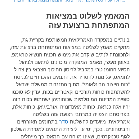
… הקריקטוריסט המוכשר: אורי פינק. התמונה מוצגת באישור היוצר]
המאמץ לשלוט במציאות
המתפתחת ברצועת עזה
בינתיים במפקדה האמריקאית המשותפת בקריית גת,
מתקיים מאמץ לשליטה במציאות המתפתחת ברצועת עזה,
ולהכוונתה לנתיב שיקדם את מימוש תכנית הנשיא טראמפ.
באופן מעשי, מאמצי המפקדה מוכוונים לתיאום ולניהול
הסיוע ההומניטרי במקביל לריסון החיכוך הצבאי בין צה"ל
לחמאס, על מנת להסדיר את התנאים ההכרחיים לכניסת
"כוח הייצוב הבינלאומי". מתוך התנגדות ממשלת ישראל
להשתתפות כוחות תורכיים וקאטריים בכוח, עדין לא סוכמו
סופית המדינות המוסלמיות שכוחותיהן ישתתפו בכוח הזה.
יהיו אלה כנראה, כוחות מאינדונזיה ואזרביג'אן. כוחות אלה,
בפריסתם הצפויה במרחבי רצועת עזה בשליטה
אמריקאית, מיועדים להשלטת
סדר
בתחומים האזרחיים
והביטחוניים. בכך, יסייעו ליצירת התנאים למסירת השלטון
לגוף טכנוקרטים, שאינו מזוהה עם חמאס. כך מייחלים