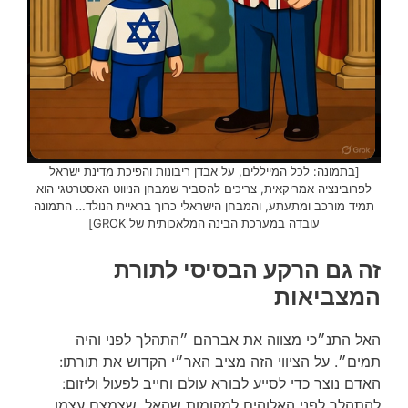
[בתמונה: לכל המייללים, על אבדן ריבונות והפיכת מדינת ישראל
לפרובינציה אמריקאית, צריכים להסביר שמבחן הניווט האסטרטגי הוא
תמיד מורכב ומתעתע, והמבחן הישראלי כרוך בראיית הנולד… התמונה
עובדה במערכת הבינה המלאכותית של GROK]
זה גם הרקע הבסיסי לתורת
המצביאות
האל התנ״כי מצווה את אברהם ״התהלך לפני והיה
תמים״. על הציווי הזה מציב האר״י הקדוש את תורתו:
האדם נוצר כדי לסייע לבורא עולם וחייב לפעול וליזום:
להתהלך לפני האלוהים למקומות שהאל, שצמצם עצמו,