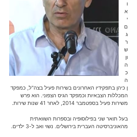
ו
א
י
ם
ג
ר
ש
ון
ה
כ
ה
ן כיהן בתפקידיו האחרונים בשירות פעיל בצה"ל, כמפקד
המכללות הצבאיות וכמפקד הגיס הצפוני. הוא פרש
משירות פעיל בספטמבר 2014, לאחר 41 שנות שירות‏.
בעל תואר שני בפילוסופיה ובספרות השוואתית
מהאוניברסיטה העברית בירושלים. נשוי ואב ל-3 ילדים.