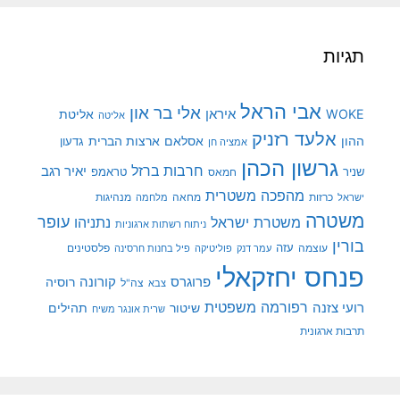
תגיות
אבי הראל
אלי בר און
איראן
WOKE
אליטת
אליטה
אלעד רזניק
ההון
אסלאם
ארצות הברית
גדעון
אמציה חן
גרשון הכהן
חרבות ברזל
יאיר רגב
שניר
טראמפ
חמאס
מהפכה משטרית
מנהיגות
ישראל
כרזות
מחאה
מלחמה
משטרה
עופר
משטרת ישראל
נתניהו
ניתוח רשתות ארגוניות
בורין
עוצמה
עזה
פלסטינים
עמר דנק
פוליטיקה
פיל בחנות חרסינה
פנחס יחזקאלי
קורונה
פרוגרס
רוסיה
צה"ל
צבא
רפורמה משפטית
רועי צזנה
שיטור
תהילים
שרית אונגר משיח
תרבות ארגונית