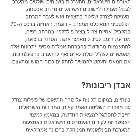
האזרחים הישראליים, ההערכות בשטחים שולטים ממערב
לגבול מעניקה ליישובים הישראליים מרחב אבטחה,
ומעניקה לצה"ל שליטה בתצפית ואש לעבר המרחב
הפלסטיני המאוכלס ממערב – דוגמת האחיזה ברכס ה-70.
במקביל, אחיזת צה"ל בציר פילדלפי ובמרחב רפיח,
מסייעת היטב לסיכול מאמצי ארגוני הטרור ברצועה,
להתעצמות מחודשת בהברחת אמל"ח מסיני. יתרונות אלה
מאפשרים לצה"ל יכולת לאיים ואף להתערב בהפעלת כוח,
אם חמאס יתעקש להמשיך להתקיים ככוח חמוש ומתעצם.
אבדן ריבונות?
בינתיים, במקום תלונות על כורח התיאום של פעילות צה"ל
עם מפקדת השליטה האמריקאית, המדיניות הישראלית
חייבת להסתגל למציאות החדשה, במאמץ למיצוי
האפשרויות לקידום האינטרסים הישראלים באמצעות
המערכת הבינלאומית המנוהלת בהכוונה אמריקאית.