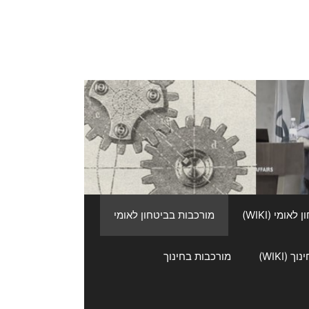
אומי (WIKI)
מורכבות בביטחון לאומי
 (WIKI)
מורכבות בחינוך