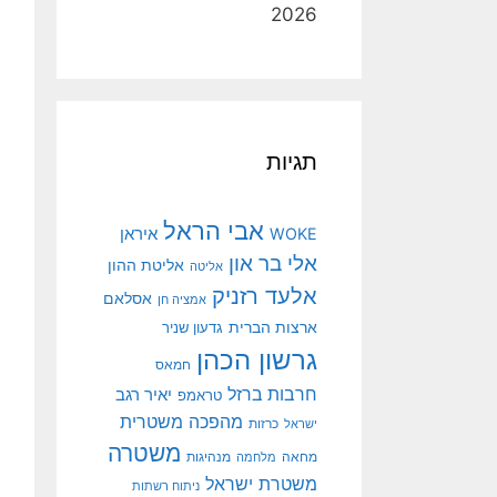
2026
תגיות
אבי הראל
איראן
WOKE
אלי בר און
אליטת ההון
אליטה
אלעד רזניק
אסלאם
אמציה חן
ארצות הברית
גדעון שניר
גרשון הכהן
חמאס
חרבות ברזל
יאיר רגב
טראמפ
מהפכה משטרית
ישראל
כרזות
משטרה
מנהיגות
מחאה
מלחמה
משטרת ישראל
ניתוח רשתות