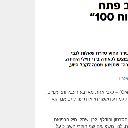
לה']
ע"פ חוק פדרלי זה, די בקיומו של "מידע אמין" (Credible Information) – לגבי אחת מארבע העבירות: עינויים,
 למידע תקשורתי או תיעודי, גם אם הוא
סרטון והודלף. לכן 'שתל' חיל הרפואה
. לכן, משפיעים שני חוקרי השב"כ על