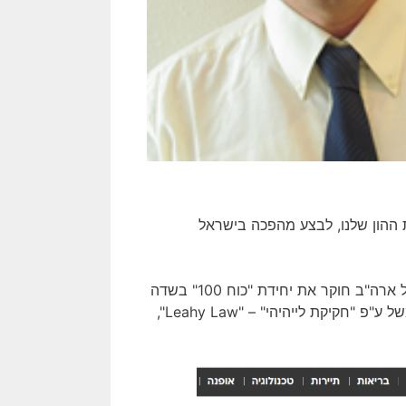
ת ההון שלנו, לבצע מהפכה בישראל
ב- 21 לאוקטובר 2024, דיווח ברק רביד בוואלה, כי משרד החוץ של ארה"ב חוקר את יחידת "כוח 100" בשדה
תימן, ואם ימצא שהיחידה אכן ביצעה הפרת זכויות אדם, יפעל הממשל ע"פ "חקיקת לייהיהי" – "Leahy Law",