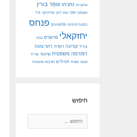
עופר בורין
נתניהו
ארגוניות
עוצמה
עזה
עמר דנק
פוליטיקה
פיל
פנחס
פלסטינים
בחנות חרסינה
יחזקאלי
פרוגרס
צבא
קורונה
רועי צזנה
רוסיה
צה"ל
רפורמה משפטית
שיטור
שרית
תהילים
אונגר משיח
תרבות ארגונית
חיפוש
חיפוש: