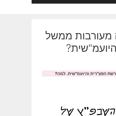
 מעורבות ממשל
יועמ"שית?
שת הפצ"רית והיועמ"שית. למה?