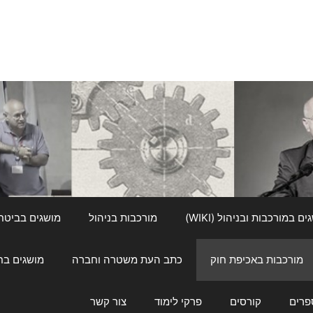
ם במורכבות ובניהול (WIKI)
מורכבות בניהול
מושגים בביטחון ל
מורכבות באכיפת חוק
כתב העת משטרה וחברה
מושגים בחינוך
פרים
קורסים
פרקי לימוד
צור קשר