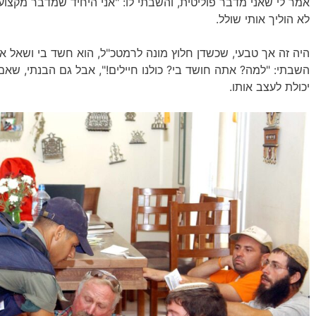
אמר לי שאני מדבר פוליטית, והשבתי לו: "אני היחיד שמדבר מקצוע
לא הוליך אותי שולל.
היה זה אך טבעי, שכשדן חלוץ מונה לרמטכ"ל, הוא חשד בי ושאל או
השבתי: "למה? אתה חושד בי? כולנו חיילים!", אבל גם הבנתי, שאם
יכולת לעצב אותו.