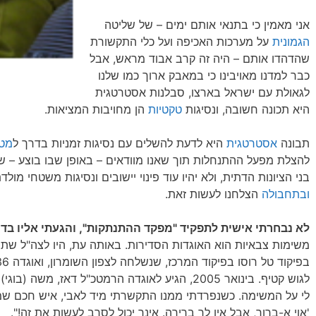
אני מאמין כי בתנאי אותם ימים – של שליטה
הגמונית
על מערכות האכיפה ועל כלי התקשורת
שהדהדו אותם – היה זה קרב אבוד מראש, אבל
כבר למדנו מאויבינו כי במאבק ארוך כמו שלנו
לגאולת עם ישראל בארצו, סבלנות אסטרטגית
היא תכונה חשובה, ונסיגות
טקטיות
הן מחויבות המציאות.
תבונה
אסטרטגית
היא לדעת להשלים עם נסיגות זמניות בדרך ל
מט
להצלת מפעל ההתנחלות תוך שאנו מוודאים – באופן שבו בוצע – 
בני הציונות הדתית, ולא יהיו עוד פינוי יישובים ונסיגות משטחי מו
ובתחבולה
הצלחנו לעשות זאת.
לא נבחרתי אישית לתפקיד "מפקד ההתנתקות", והגעתי אליו בד
לגוש קטיף. בינואר 2005, הגיע לאוגדה הרמטכ"ל דאז, 
לי על המשימה. כשנפרדתי ממנו התקשרתי מיד לאבי, איש חכם שמ
'אוי א-ברוך, אבל אין לך ברירה. אינך יכול לסרב לעשות את זה!".