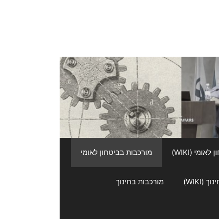
אומי (WIKI)
מורכבות בביטחון לאומי
 (WIKI)
מורכבות בחינוך