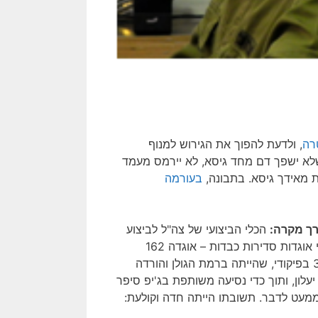
רה
, ולדעת להפוך את הגירוש למנוף
שלא ישפך דם מחד גיסא, לא יירמס מעמד
לדת מאידך גיסא. בתבונה,
בעורמה
רך מקרה:
הכלי הביצועי של צה"ל לביצוע
משימות צבאיות הוא האוגדות הסדירות. באותה עת, היו לצה"ל שתי אוגדות סדירות כבדות – אוגדה 162
בפיקוד טל רוסו בפיקוד המרכז, שנשלחה לצפון השומרון, ואוגדה 36 בפיקודי, שהייתה ברמת הגולן והורדה
משה (בוגי) יעלון, ותוך כדי נסיעה משותפת בג'יפ סיפר
מעט לדבר. תשובתו הייתה חדה וקולעת: