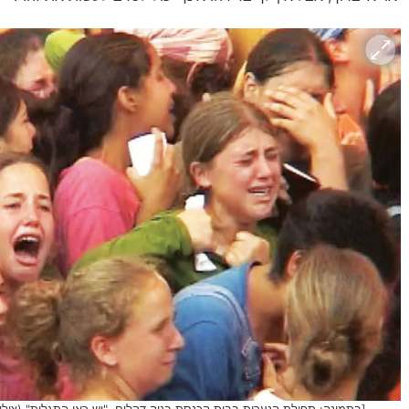
[בתמונה: תפילת הנערות בבית הכנסת בנוה דקלים. "יש כאן התגלות" (צילום