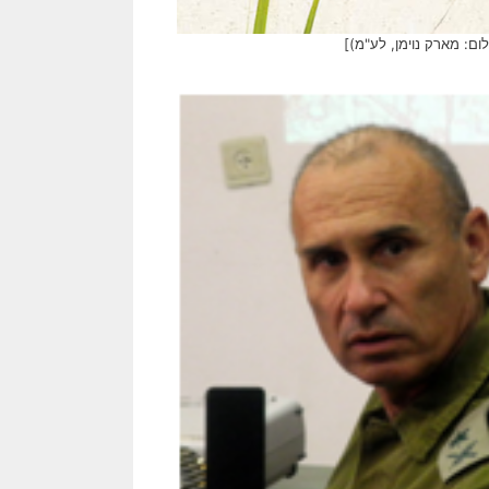
ום: מארק נוימן, לע"מ)]