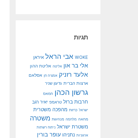
תגיות
אבי הראל
איראן
WOKE
אלי בר און
אליטת ההון
אליטה
אלעד רזניק
אסלאם
אמציה חן
ארצות הברית
גדעון שניר
גרשון הכהן
חמאס
חרבות ברזל
יאיר רגב
טראמפ
מהפכה משטרית
ישראל
כרזות
משטרה
מנהיגות
מחאה
מלחמה
משטרת ישראל
ניתוח רשתות
עופר בורין
נתניהו
ארגוניות