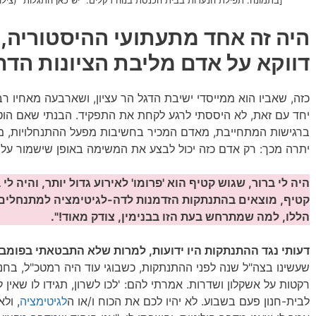
היה זה אחד מתעתועי ההיסטוריה
דווקא על אדם מליבת הציונות הדת
כזה, שאביו הוא ממייסדי ישיבת הדגל הר עציון, ושארבעה מאחיו 
יחד עם זאת, לא היססתי לרגע לקחת את התפקיד. הבנתי שאם הו
ברגישות המתחייבת, מאדם המכיר בחשיבות מפעל ההתנחלויות, מכ
יתרה מכך: רק אדם כזה יכול לבצע את המשימה באופן שישמור על ה
היה לי ברור, שגוש קטיף הוא 'פרומו' לאירוע גדול יותר, והיה 
קטיף, מוצאים בהתנתקות הזדמנות לדה-לגיטימציה למתנחלים 
הללו, למה שמתרחש בעת הזו בבנימין, צודק מאוד!".
דעותי נגד ההתנתקות היו ידועות, למרות שלא התבטאתי בפומב
שעשינו בצה"ל שנה לפני ההתנתקות, כשבוגי עוד היה רמטכ"ל, בחנו 
רקטות על אשקלון ושדרות. אמרתי להם: 'לכו לשרון, תגידו לו שאין 
לבית-חנון פעם בשבוע. לא יהיו לכם את הכוח ו/או ה
לגיטימציה
, ולא