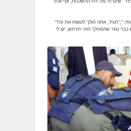
ית". שיערתי מה יהיו ההשלכות, אף אחד
תי: ","תגיד, אתה הולך לעשות את זה?"
 כבר נגזר שהמהלך הזה יתרחש, יש לי