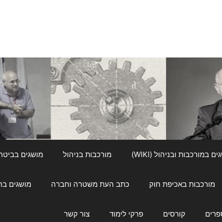
ם במורכבות ובניהול (WIKI)
מורכבות בניהול
מושגים בביטחון ל
מורכבות באכיפת חוק
כתב העת משטרה וחברה
מושגים בחינוך
פרים
קורסים
פרקי לימוד
צור קשר