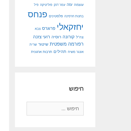
עוצמה
עזה
עמר דנק
פוליטיקה
פיל
פנחס
פלסטינים
בחנות חרסינה
יחזקאלי
פרוגרס
צבא
קורונה
רועי צזנה
רוסיה
צה"ל
רפורמה משפטית
שיטור
שרית
תהילים
אונגר משיח
תרבות ארגונית
חיפוש
חיפוש: