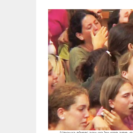
: מתוך סרטו של רינו צרור 'תפילת הנערות')]