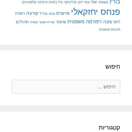
בורין
עוצמה
עזה
פלסטינים
עמר דנק
פוליטיקה
פיל בחנות חרסינה
פנחס יחזקאלי
קורונה
פרוגרס
רוסיה
צה"ל
צבא
רפורמה משפטית
רועי צזנה
שיטור
תהילים
שרית אונגר משיח
תרבות ארגונית
חיפוש
חיפוש:
קטגוריות