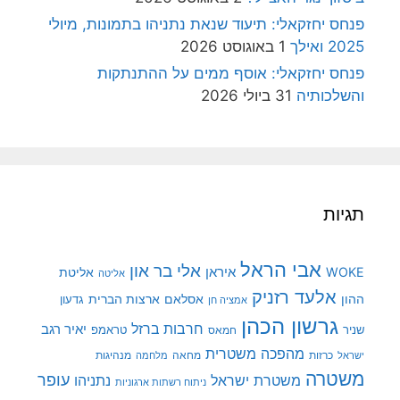
פנחס יחזקאלי: תיעוד שנאת נתניהו בתמונות, מיולי
2025 ואילך
1 באוגוסט 2026
פנחס יחזקאלי: אוסף ממים על ההתנתקות
והשלכותיה
31 ביולי 2026
תגיות
אבי הראל
אלי בר און
איראן
WOKE
אליטת
אליטה
אלעד רזניק
ההון
אסלאם
ארצות הברית
גדעון
אמציה חן
גרשון הכהן
חרבות ברזל
יאיר רגב
שניר
טראמפ
חמאס
מהפכה משטרית
מנהיגות
ישראל
כרזות
מחאה
מלחמה
משטרה
עופר
משטרת ישראל
נתניהו
ניתוח רשתות ארגוניות