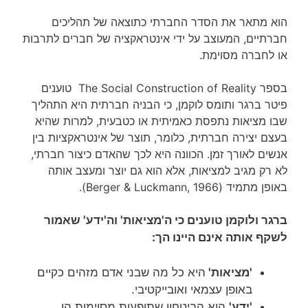
הוא מתאר את הסדר החברתי כתוצאה של תהליכים
חברתיים, המעוצב על ידי אינטראקציה של חברים לתרבות
או לחברה מסוימת.
בספר The Social Construction of Reality טוענים
פיטר ברגר ותומס לוקמן, כי הבניה חברתית היא התהליך
שבו מציאות נתפסת כאמיתית או כטבעית, למרות שהיא
בעצם יצירה חברתית, כלומר, תוצר של אינטראקציות בין
אנשים לאורך זמן. הכוונה היא לכך שהאדם כיצור חברתי,
לא רק מגיב למציאות, אלא הוא גם יוצר ומעצב אותה
באופן מתמיד (Berger & Luckmann, 1966).
ברגר ולוקמן טוענים כי ה'מציאות' וה'ידע' שאמור
לשקף אותה אינם היינו הך:
'מציאות'
היא כל מה שבני אדם מזהים כקיים
באופן עצמאי ואובייקטיבי.
'ידע'
הוא הביטחון שתופעות מסוימות הן