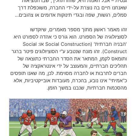
גנטית – אבל האמת היא, שזהו תהליך, שבו המציאות
שאנחנו חיים בה נוצרת על-ידי החברה, משוכפלת דרך
סמלים, רגשות, שפה ובגדי תינוקות אדומים או צהובים…
זהו מאמר ראשון מתוך מספר מאמרים, שיוקדשו
לסוציולוגיה של הספורט. הוא גורס כי אהדה לספורט היא
'הבניה חברתית' (Social Construction או: Social
Construct). זהו מונח שנטבע ע"י הסוציולוגים פיטר ברגר
ותומאס לקמן, המתאר את הסדר החברתי כתוצאה של
תהליכים חברתיים, והמעוצב על ידי אינטראקציה של
חברים לתרבות או לחברה מסוימת. לכן, מה שאנו תופסים
כ"אמיתי" אינו נובע, בהכרח, מעובדות אובייקטיביות, אלא
מהסכמות חברתיות, שנבנו במשך הזמן.