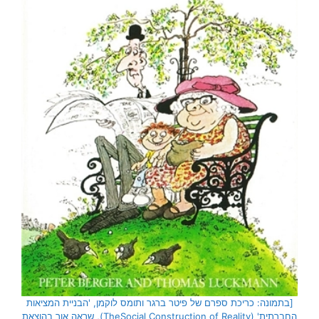
[בתמונה: כריכת ספרם של פיטר ברגר ותומס לוקמן, 'הבניית המציאות
החברתית' (TheSocial Construction of Reality), שראה אור בהוצאת