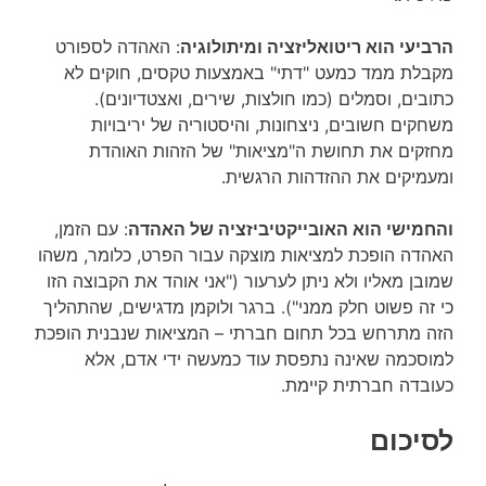
הרביעי הוא ריטואליזציה ומיתולוגיה
: האהדה לספורט
מקבלת ממד כמעט "דתי" באמצעות טקסים, חוקים לא
כתובים, וסמלים (כמו חולצות, שירים, ואצטדיונים).
משחקים חשובים, ניצחונות, והיסטוריה של יריבויות
מחזקים את תחושת ה"מציאות" של הזהות האוהדת
ומעמיקים את ההזדהות הרגשית.
והחמישי הוא האובייקטיביזציה של האהדה
: עם הזמן,
האהדה הופכת למציאות מוצקה עבור הפרט, כלומר, משהו
שמובן מאליו ולא ניתן לערעור ("אני אוהד את הקבוצה הזו
כי זה פשוט חלק ממני"). ברגר ולוקמן מדגישים, שהתהליך
הזה מתרחש בכל תחום חברתי – המציאות שנבנית הופכת
למוסכמה שאינה נתפסת עוד כמעשה ידי אדם, אלא
כעובדה חברתית קיימת.
לסיכום