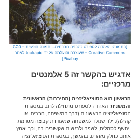
[בתמונה: האהדה לספורט כהבניה חברתית… תמונה חופשית – CC0
Creative Commons – שעוצבה והועלתה על ידי tookapic לאתר
Pixabay]
אדגיש בהקשר זה 5 אלמנטים
מרכזיים:
הראשון הוא הסוציאליזציה (החיברות) הראשונית
והמשנית
: האהדה לספורט מתחילה לרוב במסגרת
הסוציאליזציה הראשונית (דרך המשפחה, חברים, או
קהילה). ילד שנולד למשפחה שמעודדת קבוצה מסוימת
ייחשף לסמלים, לשפה ולרגשות שקשורים בה, וכך יאמץ
אותם כחלק מזהותו. בהמשך, במסגרת הסוציאליזציה