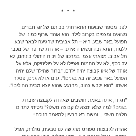
* * *
לפני מספר שבועות התארחתי בביתם של זוג חברים,
נשואים ומצפים בקרוב לילד. הוא אוהד שרוף כמוני של
הפועל באר שבע. היא – תל אביבית שהגיעה לבאר שבע
ללמוד, התאהבה ונשארה איתנו – אוהדת שרופה של מכבי
תל אביב. מצאתי עצמי במרכזו של ויכוח היתולי ביניהם, לא
על כסף, לא על החמות ואפילו לא על פוליטיקה, אלא על…
אוהד של איזו קבוצה יהיה ילדם. "ברור שהילד שלנו יהיה
הפועל באר שבע. זה בא בגנים!". גנים או לא גנים, פסקה
אשתו: "הוא ילבש צהוב, מהרגע שהוא יוצא מבית החולים!".
"תגידו, אתה באמת חושבים שאהדה לקבוצה עוברת
בגנים? למה שלא ימצא לו קבוצה משלו?" ניסיתי לתרום
הלצה משלי… ומשם בא הרעיון למאמר הנוכחי:
אהדה לקבוצות ספורט מרגישה לנו טבעית, מולדת, אפילו