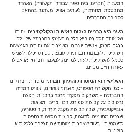
המשנית (חברים, בית ספר, עבודה, תקשורת), האהדה
מתבססת ומתחזקת, ולעיתים אפילו משתנה בהתאם
לסביבה החברתית.
השני היא הבניית הזהות האישית והקולקטיבית
: זהותו
של אוהד הספורט היא חלק מ'העצמי החברתי' שלו. לפי
ברגר ולוקמן, אנשים יוצרים ומשמרים את זהותם באמצעות
השתייכות לקבוצות חברתיות. קבוצת ספורט יכולה לשמש
כסמל להשתייכות לעיר, למדינה, למעמד חברתי, או אפילו
לאורח חיים מסוים.
השלישי הוא המוסדות והתיווך חברתי
: מוסדות חברתיים
– כמו תקשורת הספורט, מועדוני אוהדים, ואפילו המדיה
החברתית – משחקים תפקיד מרכזי בהבניית והפצת
נרטיבים על קבוצות ספורט. הם יוצרים "מציאות
אובייקטיבית", שבה קבוצות מקבלות זהות, היסטוריה,
וערכים מסוימים. לדוגמה, קבוצות מסוימות נתפסות
כ"עממיות", בעוד שאחרות מזוהות עם הצלחה כלכלית או
פוליטית.