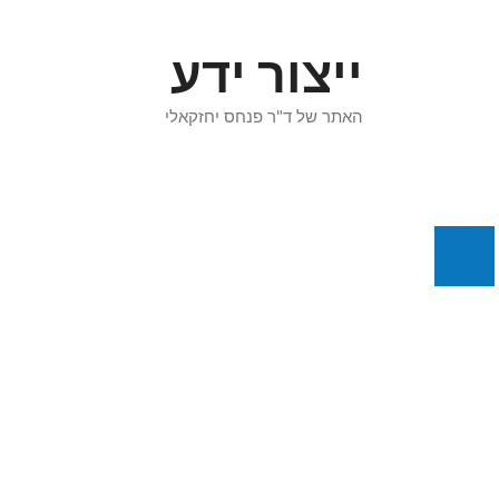
דלג
תוכן
ייצור ידע
האתר של ד"ר פנחס יחזקאלי