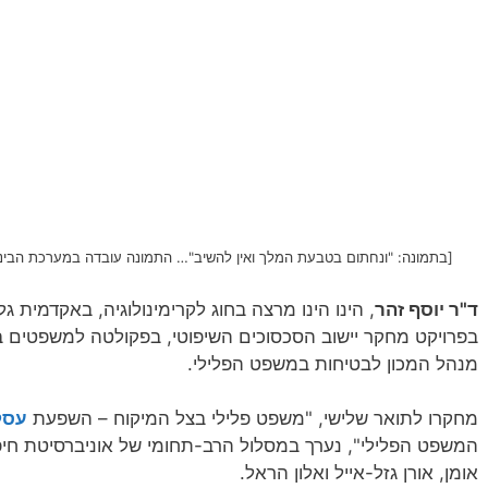
[בתמונה: "ונחתום בטבעת המלך ואין להשיב"… התמונה עובדה במערכת הבינה המלאכותית של ALL·E
ד"ר יוסף זהר
, הינו הינו מרצה בחוג לקרימינולוגיה, באקדמית גל
בפרויקט מחקר יישוב הסכסוכים השיפוטי, בפקולטה למשפטים בא
מנהל המכון לבטיחות במשפט הפלילי.
מחקרו לתואר שלישי, "משפט פלילי בצל המיקוח – השפעת
עסק
המשפט הפלילי", נערך במסלול הרב-תחומי של אוניברסיטת חיפ
אומן, אורן גזל-אייל ואלון הראל.