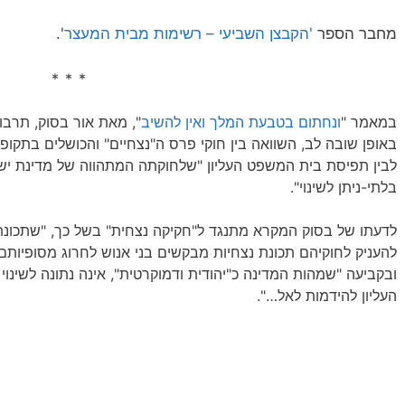
מחבר הספר
'הקבצן השביעי – רשימות מבית המעצר
'.
* * *
במאמר "
ונחתום בטבעת המלך ואין להשיב
באופן שובה לב, השוואה בין חוקי פרס ה"נצחיים" והכושלים בתקו
לבין תפיסת בית המשפט העליון "שלחוקתה המתהווה של מדינת ישראל
בלתי-ניתן לשינוי".
לדעתו של בסוק המקרא מתנגד ל"חקיקה נצחית" בשל כך, "שתכונת ה
להעניק לחוקיהם תכונת נצחיות מבקשים בני אנוש לחרוג מסופיותם 
ובקביעה "שמהות המדינה כ"יהודית ודמוקרטית", אינה נתונה לשינו
העליון להידמות לאל…".