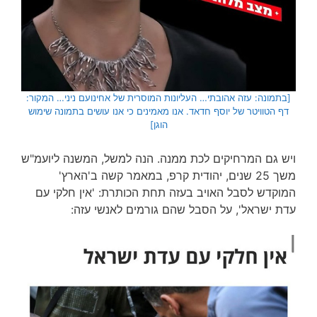
[בתמונה: עזה אהובתי… העליונות המוסרית של אחינועם ניני… המקור:
דף הטוויטר של יוסף חדאד. אנו מאמינים כי אנו עושים בתמונה שימוש
הוגן]
ויש גם המרחיקים לכת ממנה. הנה למשל, המשנה ליועמ"ש
משך 25 שנים, יהודית קרפ, במאמר קשה ב'הארץ'
המוקדש לסבל האויב בעזה תחת הכותרת: 'אין חלקי עם
עדת ישראל', על הסבל שהם גורמים לאנשי עזה: