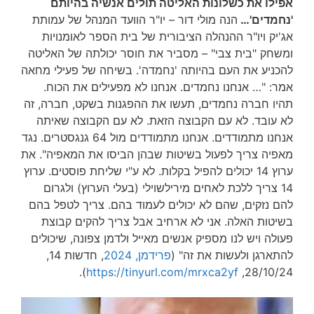
אפילו את כשלונות האליטה תולים אנשיה בהיותם
'נחמדים'…
הנה מולי דור – יו"ר הוועד המנהל של עמותת
אג'יק ויו"ר ההנהלה הציבורית של בית הספר לאומנויות
ומשחק "בית צבי" – מסביר את חוסר יכולתה של האליטה
להכניע את העם בהיותה 'נחמדה'. בשיחה של פעילי מחאה
אמר: "… אנחנו נחמדים. אנחנו לא מפעילים את הכוח.
תהיו חברה נחמדים, תעשו את ההפגנות בשקט, חברה, זה
לא עובד. לא עם הקבוצה הזאת. לא עם הקבוצה שאיתה
אנחנו מתמודדים. אנחנו מתמודדים מול 64 גנגסטרים. נגד
מאפיה צריך לפעול בשיטות שבהן הביסו את המאפיה". את
ערוץ 14 יכולים להפיל בקלות. לא ע"י שליחת פוסטים. ערוץ
14 צריך ללכת לאחים מירילשוילי (בעלי הערוץ) ולגרום
להם נזקים, שהם לא יכולים לעמוד בהם. צריך לטפל בהם
בשיטות האלה. אני לא ארחיב אבל צריך להקים קבוצת
פעולה ויש לנו מספיק אנשים מאייל ולדמן צפונה, שיכולים
להתארגן ולעשות את זה" (
פרידמן, 2024
, חדשות 14,
).
https://tinyurl.com/mrxca2yf
28/10/24,