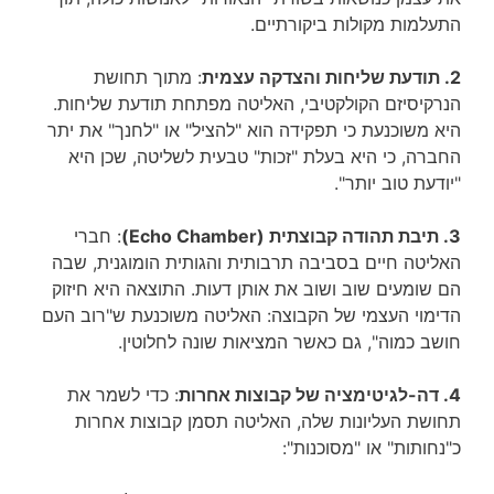
התעלמות מקולות ביקורתיים.
2. תודעת שליחות והצדקה עצמית
: מתוך תחושת
הנרקיסיזם הקולקטיבי, האליטה מפתחת תודעת שליחות.
היא משוכנעת כי תפקידה הוא "להציל" או "לחנך" את יתר
החברה, כי היא בעלת "זכות" טבעית לשליטה, שכן היא
"יודעת טוב יותר".
3. תיבת תהודה קבוצתית (Echo Chamber)
: חברי
האליטה חיים בסביבה תרבותית והגותית הומוגנית, שבה
הם שומעים שוב ושוב את אותן דעות. התוצאה היא חיזוק
הדימוי העצמי של הקבוצה: האליטה משוכנעת ש"רוב העם
חושב כמוה", גם כאשר המציאות שונה לחלוטין.
4. דה-לגיטימציה של קבוצות אחרות
: כדי לשמר את
תחושת העליונות שלה, האליטה תסמן קבוצות אחרות
כ"נחותות" או "מסוכנות":