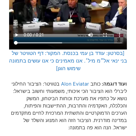
[בסרטון: עודד בן עמי בכנסת. המקור: דף הטוויטר של
בני ינאי אל״מ מיל׳. אנו מאמינים כי אנו עושים בתמונה
שימוש הוגן]
ועוד דוגמה:
כותב
Alon Eviatar
בטוויטר: הציבור החילוני
ליברלי הוא הציבור הכי איכותי, משמעותי וחשוב בישראל:
נושא על כתפיו את מערכת וכוחות הביטחון, המשק
והכלכלה, האקדמיה והתרבות, ההתיישבות והפיתוח,
הערכים הדמוקרטיים והתשתית המרכזית לחיים מתקדמים
במדינה מודרנית. הציבור הזה הוא המנוע והשלד של
ישראל. הנה הוא פה בתמונה: