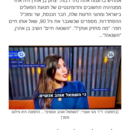
אמחיש בדוגמה אחת מיני רבות: יצחק בן אהרן היה אחד
ממנהיגיה החשובים והדומיננטיים של תנועת הפועלים
בישראל ומהוגי הדעות שלה, חבר הכנסת, שר ומזכ"ל
ההסתדרות. מספרים שכשעבר את גיל 90, שאל אותו חיים
חפר: "מה מחזיק אותך?". "השנאה חיים" השיב בן אהרן,
"השנאה!"…
[בתמונה: ד"ר מגי אוצרי: "השמאל אוהב אנשים"… התמונה היא צילום
מסך]