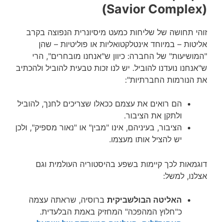
(Savior Complex)
זוהי תחושה של שליחות כמעט מיסיונרית הנפוצה בקרב
אליטות – במיוחד אינטלקטואליות או פוליטיות – שהן
"המושיעות" של החברה: כיוון ש"אנחנו מובחרים", הרי
ש"אנחנו נועדנו להוביל. יש לנו זכות טבעית להוביל ולהכתיב
את הנורמות החברתיות":
הם רואים את עצמם ככאלו שצריכים לחנך, להוביל
ולתקן את הציבור.
הציבור, בעיניהם, אינו "מבין" או "נאור מספיק", ולכן
יש להציל אותו מעצמו.
דוגמאות לכך קיימות בשפע בהיסטוריה העולמית וגם
אצלנו, למשל:
האליטה הבולשביקית
ברוסיה, שראתה עצמה
כ"חלוץ המהפכה" המחזיק באמת הבלעדית.