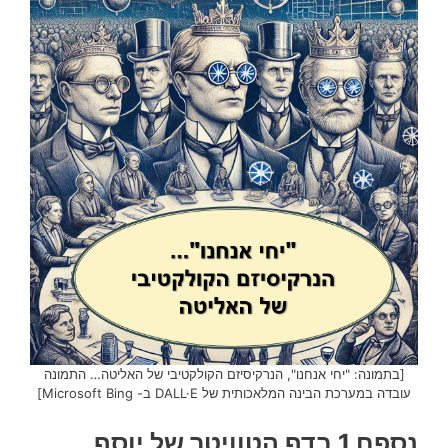
[בתמונה: "יחי אנחנו", הנרקיסיזם הקולקטיבי של האליטה… התמונה
עובדה במערכת הבינה המלאכותית של DALL·E ב- Microsoft Bing]
נספח 1 בדף הטוויטר של יוסף