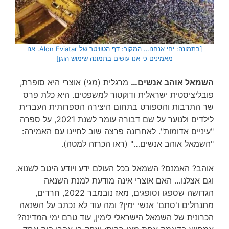
[בתמונה: יחי אנחנו… המקור: דף הטוויטר של Alon Eviatar. אנו
מאמינים כי אנו עושים בתמונה שימוש הוגן]
השמאל אוהב אנשים…
מרגלית (מגי) אוצרי היא סופרת,
פובליציסטית ישראלית ודוקטור למשפטים. היא כלת פרס
שר התרבות והספורט בתחום היצירה הספרותית העברית
לילדים ולנוער על שם דבורה עומר לשנת 2021, על ספרה
"עיניים אדומות". לאחרונה פרצה שוב לחיינו עם האמירה:
"השמאל אוהב אנשים…" (ראו הכרזה למטה).
אוהב? האמנם? השמאל בכל העולם ידע ויודע היטב לשנוא.
וגם אצלנו… האם אוצרי אינה מודעת למנת השנאה
הגדושה שספגו וסופגים, מאז נובמבר 2022, חרדים,
מתנחלים ו'סתם' אנשי ימין? ומה עוד לא נכתב על השנאה
הכרונית של השמאל הישראלי לימין, עוד טרם ימי המדינה?