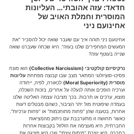
חדאד: עזה אהובתי… העליונות
המוסרית וחמלת האויב של
אחינועם ניני
אחינועם ניני תוהה איך עם שעבר שואה יכול להסביר "את
המעשים המחפירים שלנו בעזה". היא שכחה שעברנו שואה
שנייה בעוטף עזה?
נרקיסיזם קולקטיבי (Collective Narcissism)
הוא מונח
פסיכו-סוציולוגי המתאר מצב שבו קבוצה מפתחת
עליונות
מוסרית (Moral Superiority)
לכאורה, לפיה, ייחודה
וערכיה הופכים אותה לנעלה על אחרים, בזכות השכלה,
מוצא, ערכים או תרבות. בכך מציבה עצמה האליטה שלנו
בעמדה שיפוטית מול יתר הציבור, כשהם מבטלים דעות
אחרות, בטענה שהן "פחות מתוחכמות" או "פחות ערכיות".
כאשר תחושה זו מתערבבת עם ניתוק מהמציאות
החברתית, היא מעצימה את הזלזול בקבוצות אחרות
בחברה. היא יוצרת "מיתוס עצמי" שבו היא מציגה את