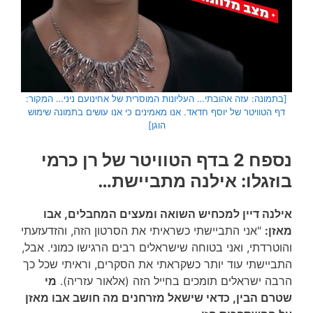
[בתמונה: עזה אהובתי… העליונות המוסרית של אחינועם ניני… המקור:
דף הטוויטר של יוסף חדאד. אנו מאמינים כי אנו עושים בתמונה שימוש
הוגן]
נספח 2 בדף הטוויטר של רן כרמי
בוזגלו:
אילנה מתביישת…
אילנה דיין למכחיש השואה ומעצים המחבלים, אבו
מאזן:
"אני התביישתי כשראיתי את הסרטון הזה, והזדעזעתי
והוטרדתי, ואני בטוחה שישראלים רבים הרגישו כמוני. אבל,
התביישתי עוד יותר כשקראתי את הסקרים, וראיתי שכל כך
הרבה ישראלים תומכים בחייל הזה (אלאור עזריה).
מי
שטרם הבין, כדאי שישאל מזרחנים מה חושב אבו מאזן