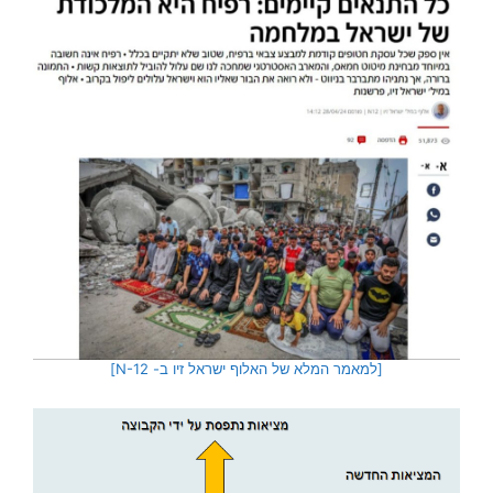
[למאמר המלא של האלוף ישראל זיו ב- N-12]