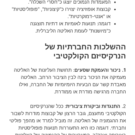
המעמדות הנמוכים יוצגו כ"חסרי השכלה".
קבוצות אופוזיציה יצוירו כ"קיצוניות", "פופוליסטיות"
או "אנטי-דמוקרטיות".
דוגמה: תנועות לאומיות או דתיות תוצגנה
כ"מיושנות" לעומת האליטה הליברלית.
ההשלכות החברתיות של
הנרקיסיזם הקולקטיבי
1.
ניכור והעמקת שסעים
: תחושת העליונות של האליטה
מעמיקה את הניכור בינה לבין הציבור הרחב. האליטה
מאבדת קשר עם הבעיות היומיומיות של החברה, ואילו
החברה מרגישה מודרת או ממודרת.
2.
התנגדות וביקורת ציבורית
: ככל שהנרקיסיזם
הקולקטיבי מתעצם, גובר הרצון של קבוצות מודרות לשבור
את ההגמוניה של האליטה. זה מוביל למרד או מהפך פוליטי
וחברתי. דוגמה כזו היא התעוררות תנועות פופוליסטיות
באירופה וארה"ב, המערערות על ההגמוניה של האליטות