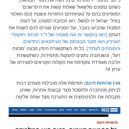
כ'ימני מחמד' – מהדהדים כל העת את מסרי המחאה,
כשהם נמנעים מלשאול שאלות קשות את ה'פרשנים'
המופיעים בהם על טעויותיהם החוזרות ונשנות (כמו האלוף
במיל' ישראל זיו למשל. ראו הכתבה למטה), על דעות
הפוכות שהביעו בעבר, ועל המניעים שגרמו להם לשנות את
דעתם
[ראו בהקשר זה את מאמרו של ד"ר פנחס יחזקאלי:
הארכיון הוא מקור מבוכתם של העיתונאים החדשים
והמומחים לעתיד].
כל זה כשתקשורת הימין מכונה 'מכונת
רעל', וכשכתביה נתונים להצקות מתמידות, כשתקשורת
הליבה מעודדת ומקדמת את הקולות הקוראים לסגירתו של
ערוץ 14.
ו
אין ארוחות חינם
:
תפיסות אלה מובילות פעמים רבות
לניתוק מהחברה ולתסכול מצד קבוצות אחרות, שאינן
מקבלות את הלגיטימציה או ההערכה מצד אותה אליטה.