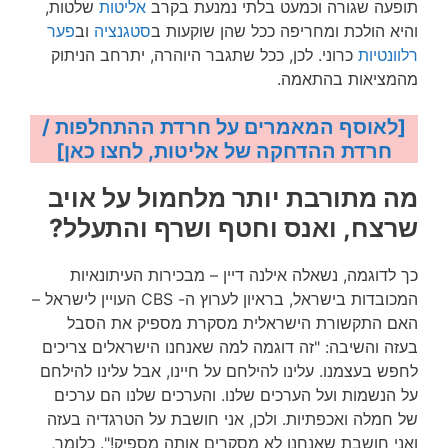
תופעה שגורה וכמעט בלתי נמנעת בקרב
אליטות
שלטות,
והיא הולכת ומחריפה ככל שהן שוקעות ב
סטגנציה
וב
פער
רלוונטיות
כרוני. לכן, ככל שתגבר היוהרה, יתרחב הניתוק
מהמציאות בהתאמה.
[לאוסף המאמרים על חרדת ההתחלפות /
חרדת ההדחקה של אליטות, לחצו כאן]
מה מתורבת יותר מלחמול על אויב
שרצח, ואנס וחטף ושרף והתעלל?
כך לדוגמה, נשאלה אילנה דיין – מבכירות העיתונאיות
המכובדות בישראל, בראיון לערוץ ה- CBS העויין לישראל –
האם התקשורת הישראלית מסקרת מספיק את הסבל
בעזה והשיבה: "זה דוגמה למה שאנחנו הישראלים צריכים
לחפש בעצמנו. עלינו להילחם על חיינו, אבל עלינו להילחם
על הנשמות ועל הערכים שלנו. והערכים שלנו הם ערכים
של חמלה ואכפתיות. ולכן, אני חושבת על הטרגדיה בעזה
ואני חושבת שאנחנו לא מסקרים אותה מספיק!". כלומר,