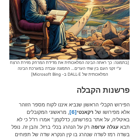
[בתמונה: כך ראתה הבינה המלאכותית את מדידת המרחק מזירת הרצח
ע"י זקני העם בין שתי הערים… התמונה עובדה במערכת הבינה
המלאכותית של DALL·E ב- Microsoft Bing]
פרשנות הקבלה
הפירוש הקבלי הראשון שנביא איננו לקוח מספר הזוהר
אלא מפירושו של
רקאנטי
[6]
, מראשוני המקובלים
באיטליה, על אתר בפרשתנו, כדלקמן:" אמרו רז"ל כי לא
תבא
עגלה
ערופה
רק על הנהרג בכלי ברזל. והבן זה. נופל
בשדה רמז לשדה שנהרג בו קין הנקרא שדה של תפוחים