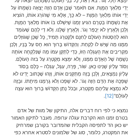
יִמָּצֵא חָלָל וְגוֹ'. בּא רְאֵה, כָּל בְּנֵי הָעוֹלָם נִשְׁמָתָם יוֹצֵאת עַל
יְדֵי מַלְאַךְ הַמָּוֶת. אִם תֹּאמַר שֶׁבֶּן אָדָם הַזֶּה יָצְאָה נִשְׁמָתוֹ עַל
יְדֵי אוֹתוֹ מַלְאַךְ הַמָּוֶת – לֹא כָּךְ, אֶלָּא מִי שֶׁהוֹרֵג אוֹתוֹ, הוֹצִיא
אֶת נִשְׁמָתוֹ בְּטֶרֶם הִגִּיעַ זְמַנּוֹ שֶׁיִּשְׁלֹט בּוֹ אוֹתוֹ מַלְאַךְ הַמָּוֶת.
וְלָכֵן וְלָאָרֶץ לֹא יְכֻפַּר וְגוֹ'. וְלָאָרֶץ שֶׁלָּנוּ. וְלֹא דַי לָהֶם שֶׁעוֹמֵד
הוּא לְהַסְטוֹת הָעוֹלָם לְחִנָּם וּלְקַטְרֵג תָּמִיד, כָּל שֶׁכֵּן שֶׁגּוֹזְלִים
מִמֶּנּוּ מַה שֶּׁיֵּשׁ לוֹ לָקַחַת. וְהַקָּדוֹשׁ בָּרוּךְ הוּא חָס עַל בָּנָיו, וְלָכֵן
מַקְרִיבִים אֶת הָעֶגְלָה הַזּוֹ, כְּדֵי לְתַקֵּן עִמּוֹ מַה שֶּׁנִּלְקְחָה אוֹתָהּ
נְשָׁמָה שֶׁל הָאָדָם מִמֶּנּוּ, וְלֹא יִמָּצֵא מְקַטְרֵג עַל בזה הָעוֹלָם.
וְסוֹד עֶלְיוֹן שָׁנִינוּ כָּאן. שׁוֹר, פָּרָה, עֵגֶל, עֶגְלָה – כֻּלָּם בְּסוֹד
עֶלְיוֹן נִמְצָאִים, וְלָכֵן בָּזֶה מְתַקְּנִים אוֹתוֹ, וְזֶהוּ שֶׁכָּתוּב יָדֵינוּ לֹא
שָׁפְכֻה אֶת הַדָּם הַזֶּה וְגוֹ'. לֹא שָׁפְכוּ וְלֹא גָרַמְנוּ מִיתָתוֹ. וּבָזֶה
לֹא נִמְצָא עֲלֵיהֶם מְקַטְרֵג, וּבַכֹּל נָתַן הַקָּדוֹשׁ בָּרוּךְ הוּא עֵצָה
לָעוֹלָם"
[12]
.
נמצא כי לפי רוח דברים אלה, התיקון של מוות של אדם
בטרם זמנו הוא הקרבת עגלה ערופה. מעבר לתיקון האמור
יש כאן הד לתפיסה הקבלית שהמדובר בקורבן שמרחיק
את המקטרג, כלומר, סוג של שלמונים לסטרא אחרא כפי