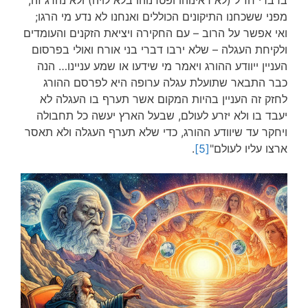
בדברי חז"ל (לא ראינוהו ופטרנוהו בלא לויה) ולא נהרג זה,
מפני ששכחנו התיקונים הכוללים ואנחנו לא נדע מי הרגו;
ואי אפשר על הרוב – עם החקירה ויציאת הזקנים והעומדים
ולקיחת העגלה – שלא ירבו דברי בני אורח ואולי בפרסום
העניין ייוודע ההורג ויאמר מי שידעו או שמע עניינו… הנה
כבר התבאר שתועלת עגלה ערופה היא לפרסם ההורג
לחזק זה העניין בהיות המקום אשר תערף בו העגלה לא
יעבד בו ולא יזרע לעולם, שבעל הארץ יעשה כל תחבולה
ויחקר עד שיוודע ההורג, כדי שלא תערף העגלה ולא תאסר
ארצו עליו לעולם"
[5]
.