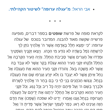
אבי הראל:
מ”עגלה ערופה” לשיטור הקהילתי.
* * *
לקראת סופה של פרשת
שופטים
בספר דברים, מופיעה
פרשייה שקשה מאוד להבנה. המדובר בטכס של עגלה
ערופה: "כִּי יִמָּצֵא חָלָל בָּאֲדָמָה אֲשֶׁר ה' אֱלֹהֶיךָ נֹתֵן לְךָ
לְרִשְׁתָּהּ נֹפֵל בַּשָּׂדֶה לֹא נוֹדַע מִי הִכָּהוּ. וְיָצְאוּ זְקֵנֶיךָ וְשֹׁפְטֶיךָ
וּמָדְדוּ אֶל הֶעָרִים אֲשֶׁר סְבִיבֹת הֶחָלָל. וְהָיָה הָעִיר הַקְּרֹבָה אֶל
הֶחָלָל וְלָקְחוּ זִקְנֵי הָעִיר הַהִוא עֶגְלַת בָּקָר אֲשֶׁר לֹא עֻבַּד בָּהּ
אֲשֶׁר לֹא מָשְׁכָה בְּעֹל. וְהוֹרִדוּ זִקְנֵי הָעִיר הַהִוא אֶת הָעֶגְלָה אֶל
נַחַל אֵיתָן אֲשֶׁר לֹא יֵעָבֵד בּוֹ וְלֹא יִזָּרֵעַ וְעָרְפוּ שָׁם אֶת הָעֶגְלָה
בַּנָּחַל. וְנִגְּשׁוּ הַכֹּהֲנִים בְּנֵי לֵוִי כִּי בָם בָּחַר ה' אֱלֹהֶיךָ לְשָׁרְתוֹ
וּלְבָרֵךְ בְּשֵׁם ה' וְעַל פִּיהֶם יִהְיֶה כָּל רִיב וְכָל נָגַע. וְכֹל זִקְנֵי
הָעִיר הַהִוא הַקְּרֹבִים אֶל הֶחָלָל יִרְחֲצוּ אֶת יְדֵיהֶם עַל הָעֶגְלָה
הָעֲרוּפָה בַנָּחַל.וְעָנוּ וְאָמְרוּ יָדֵינוּ לֹא שפכה (שָׁפְכוּ) אֶת הַדָּם
הַזֶּה וְעֵינֵינוּ לֹא רָאוּ. כַּפֵּר לְעַמְּךָ יִשְׂרָאֵל אֲשֶׁר פָּדִיתָ ה' וְאַל
תִּתֵּן דָּם נָקִי בְּקֶרֶב עַמְּךָ יִשְׂרָאֵל וְנִכַּפֵּר לָהֶם הַדָּם. וְאַתָּה