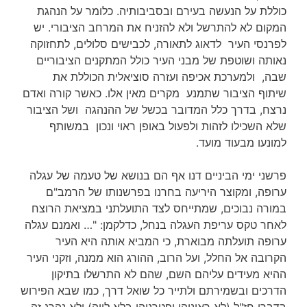
כוללת על הנעשה בעירם ובסביבותיה. כלומר על הנהגת
המקום לא להתרשל ולא להזניח את המרחב הציבורי. יש
לפרנסי העיר לדאוג לתאורה, לכבישים סלולים, לתחזוקה
נאותה ושוטפת של מבני העיר כולל המתקנים הציבוריים
שבה, ולמערכת אכיפה ועזרה סוציאלית הכוללת את
שיתוף הציבור שתמנע מקרים מאין אלו. כאשר קורה ואדם
נרצח, בדרך כלל המדובר בכשל של ההנהגה ושל הציבור
שלא השכילו לזהות ולפעול באופן ראוי ונכון במשותף
למונעו מבעוד מועד.
פרשני ימי הביניים דנו אף הם בנושא של טעמה של עגלה
ערופה, ומקוצר היריעה בחרנו בפרשנותו של הרמב"ם
במורה נבוכים, שמתייחס לצד התועלתני במציאת הרוצח
לאחר טקס עריפת העגלה בנחל, כדלקמן: "… ואמנם עגלה
ערופה תועלתה מבוארת, כי המביא אותה היא העיר
הקרובה אל החלל, ועל הרוב, ההורג הוא ממנה, וזקני העיר
ההיא מעידים עליהם השם, שהם לא התרשלו בתיקון
הדרכים ובשמירתם ולתייר כל שואל דרך, כמו שבא הפירוש