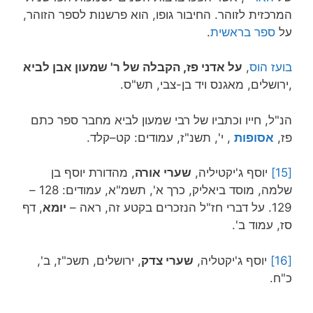
המרכזית לזוהר. החיבור גופו, הוא פרשנות לספר הזוהר,
על
ספר בראשית
.
בועז הוס
,
על אדני פז, הקבלה של ר' שמעון אבן לביא
,ירושלים, מאגנס ויד בן-צבי, תש"ס.
הנ"ל, חייו וכתביו של רבי שמעון לביא מחבר ספר כתם
פז,
אסופות
, י', תשנ"ז, עמודים: קט–קלד.
[15]
יוסף ג'יקטיליה,
שערי אורה
, מהדורת יוסף בן
שלמה, מוסד ביאליק, כרך א', תשמ"א, עמודים: 128 –
129. על דברי חז"ל הנזכרים בקטע זה, ראה –
יומא
, דף
סז, עמוד ב'.
[16]
יוסף ג'יקטליה,
שערי צדק
, ירושלים, תשכ"ז, ב',
כ"ח.