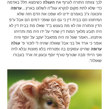
לכך צוותה התורה לערוף את
העגלה
כשימצא חלל באדמה
כדי שלא לתת מקום לנקרא עגל"ה לשלוט בארץ….
ערופה
והכוונה ג"כ באמרם ידינו לא שפכו את הדם הזה שלא
המיתוהו הם בבית דין כי גם הם שופכי דמים הם אבל ע"פ
הדין והתורה וזה לא מת בעונש ב"ד שאלו מת בבית דין לא
היה תובע מלאך המות דין שהרי על ידו היה מת ותרויהו
איתנהו…ויאמר שעל זה היה מתאבל יעקב על יוסף והיה
אומר כי ארד אל בני אבל שאולה שהיה לי לזכור פ'
עגלה
ערופה
שהיינו עסוקים בה ופטרתיו בלא מזונות ובלא לויה
ואני הייתי סבה שטרוף טורף יוסף ובעוון זה ארד בעבורו
שאולה".