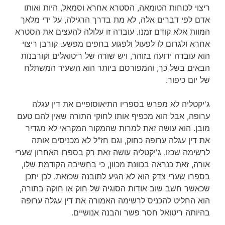
ריצוי לכוחות הטומאה, הסטרא אחרא וסמאל, היות ואותו
אדם לפי דברים אלה, לא מת בדרך הרגילה, על ידי מלאך
המוות אלא קודם זמנו. עובדה זו עלולה להעצים את הסטרא
אחרא ולגרום לו לפעול ולפגוע בחפים מפשע. קורבן ריצוי
הוא עובדה ידועה בזוהר, ויש שורה של ריטואלים וקורבנות
הבאים בשל כך, והמפורסם ביותר הוא השעיר המשתלח
של יום כיפור.
ג'יקטליה לא מפרש בספריו התיאוסופיים את דין עגלה
ערופה, אבל הוא מכפיף אותו לחוקי התורה שאין להם טעם
מובן. הוא עושה זאת למרות שהמקור המקראי לא מגדיר
את דין עגלה ערופה כחוק, וגם חז"ל לא מכניסים אותה
לרשימה שכזו. ג'יקטליה עושה זאת רק בספרו האחרון שערי
אורה, זאת כנראה בכוונת מכוון, כי בחשיבה הקודמת שלו,
בספרו שערי צדק הוא לא הגיע לתובנה שכזאת. לכן יתכן
שכאשר חשב שוב אודות הסוגיה של חוק או חוקה בתורה,
הוא החליט להכניס לרשימה האמורה את דין עגלה ערופה
בהיותה ריטואל חסר פשר והבנה אנושיים.