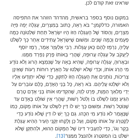
שראינו זאת קודם לכן.
במקום נוסף בספר בראשית, מהדהד הזוהר את התפיסה
האמורה, כדלקמן:" בֹּא רְאֵה, כָּתוּב בְּמִצְרַיִם, עֶגְלָה יְפֵה פִיָּה
מִצְרָיִם, וְהַסּוֹד שֶׁל הָעֶגְלָה הַזּוֹ הָיוּ יִשְׂרָאֵל תַּחַת שִׁלְטוֹנָהּ כַּמָּה
פְעָמִים וְכַמָּה שָׁנִים. וּמִשּׁוּם שֶׁיִּשְׂרָאֵל עֲתִידִים אַחַר כָּךְ לִשְׁלֹט
עָלֶיהָ, נִרְמָז לָהֶם כָּאן עֲגָלוֹת. רַבִּי אֶלְעָזָר אָמַר, רֶמֶז יוֹסֵף
לְיַעֲקֹב עַל עֶגְלָה עֲרוּפָה, שֶׁהֲרֵי בְּאוֹתוֹ פֶרֶק נִפְרַד מִמֶּנּוּ.
וּבֵאֲרוּהָ, עֶגְלָה עֲרוּפָה, שֶׁהִיא בָּאָה עַל שֶׁנִּמְצָא הָרוּג וְלֹא נוֹדָע
מִי הָרַג אוֹתוֹ, וּכְדֵי שֶׁלֹּא יִשְׁלְטוּ עַל הָאָרֶץ רוּחוֹת רָעוֹת שֶׁאֵינָן
צְרִיכוֹת, נוֹתְנִים אֶת הָעֶגְלָה הַזּוֹ לְתִקּוּן, כְּדֵי שֶׁלֹּא יִתְוַדְּעוּ אֵלָיו
וְלֹא יִשְׁלְטוּ עֲלֵיהֶם. בֹּא רְאֵה, כָּל בְּנֵי הָאָדָם, כֻּלָּם עוֹבְרִים עַל
יְדֵי מַלְאַךְ הַמָּוֶת, פְּרָט לָזֶה, שֶׁהִקְדִּימוּ אוֹתוֹ בְּנֵי אָדָם טֶרֶם
הִגִּיעַ זְמַנּוֹ לִשְׁלֹט בּוֹ וְלִטֹּל רְשׁוּת, שֶׁהֲרֵי אֵין שׁוֹלֵט בָּאָדָם עַד
שֶׁנּוֹטֵל רְשׁוּת. וּמִשּׁוּם כָּךְ יֵשׁ לוֹ דִּין לִשְׁלֹט עַל אוֹתוֹ מָקוֹם, כְּמוֹ
שֶׁנֶּאֱמַר לֹא נוֹדַע מִי הִכָּהוּ. גַּם כָּךְ יֵשׁ לוֹ דִּין שֶׁלֹּא נוֹדַע כְּדֵי
לְקַטְרֵג עַל אוֹתוֹ מָקוֹם, וְעַל כֵּן וְלָקְחוּ זִקְנֵי הָעִיר הַהִיא עֶגְלַת
בָּקָר וְגוֹ', כְּדֵי לְהַעֲבִיר דִּינוֹ שֶׁל הַמָּקוֹם הַהוּא, וּלְהִתַּקֵּן שֶׁלֹּא
יִשְׁלֹט בּוֹ הַמְקַטְרֵג וּלְהִנָּצֵל מִמֶּנּוּ"
[13]
.