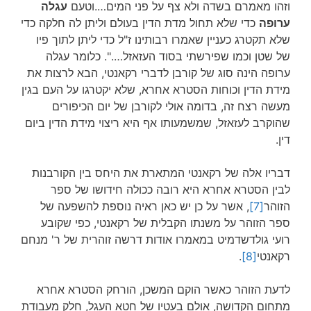
וזהו מאמרם בשדה ולא צף על פני המים….וטעם
עגלה
ערופה
כדי שלא תחול מדת הדין בעולם וליתן לה חלקה כדי
שלא תקטרג כעניין שאמרו רבותינו ז"ל כדי ליתן לתוך פיו
של שטן וכמו שפירשתי בסוד העזאזל….". כלומר עגלה
ערופה הינה סוג של קורבן לדברי רקאנטי, הבא לרצות את
מידת הדין וכוחות הסטרא אחרא, שלא יקטרגו על העם בגין
מעשה רצח זה, בדומה אולי לקורבן של יום הכיפורים
שהוקרב לעזאזל, שמשמעותו אף היא ריצוי מידת הדין ביום
דין.
דבריו אלה של רקאנטי המתארת את היחס בין הקורבנות
לבין הסטרא אחרא היא רובה ככולה חידושו של ספר
הזוהר
[7]
, אשר על כן יש כאן ראיה נוספת להשפעה של
ספר הזוהר על משנתו הקבלית של רקאנטי, כפי שקובע
רועי גולדשדמיט במאמרו אודות דרשה זוהרית של ר' מנחם
רקאנטי
[8]
.
לדעת הזוהר כאשר הוקם המשכן, הורחק הסטרא אחרא
מתחום הקדושה, אולם בעטיו של חטא העגל, חלק מעבודת