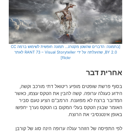
[בתמונה: הדברים שהשטן מקטרג… תמונה חופשית לשימוש ברמה CC
BY 2.0, שהועלתה על ידי RANT 73 – Visual Storyteller לאתר
flickr]
אחרית דבר
בסוף פרשת שופטים מופיע ריטואל דתי מורכב וקשה,
הידוע כעגלה ערופה. קשה להבין את הטקס עצמו, כאשר
המדובר ברצח לא מפוענח. הרמב"ם הציע טעם סביר
האומר שבגין הטקס בעלי המקום בו הטקס נערך יחפשו
באופן אינטנסיבי את הרוצח.
לפי התפיסה של הזוהר עגלה ערופה הינה סוג של קורבן