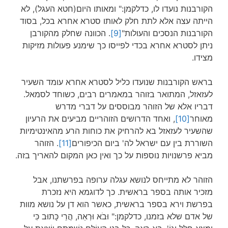
הקורבנות נועדו לו, כדלקמן:" ומאותו היום(חטא העגל), לא
הייתה עצה אלא לתת חלק לאותו סטרא אחרא בכל, בסוד
הקורבנות הנסכים והעולות"
[9]
. הכוונה שחלק מהקורבן
ניתן לסטרא אחרא בכדי לפייסו כך שימנע פעולות מזיקות
מצידו.
בראש הקורבנות שנועדו כליל לסטרא אחרא עומד השעיר
לעזאזל, המתואר בזוהר במאמרים רבים, כשוחד לסמאל.
דבריו אלא של הזוהר מבוססים על דברי מדרש
מאוחר
[10]
, ואחד הדרושים הזוהריים מביעים את הרעיון
שהשעיר לעזאזל בא להרחיק את כוחות הרע מהאינטימיות
השוררת בין עם ישראל לה' ביום הכיפורים
[11]
. הזוהר
מביא פרשנויות נוספות על כך ואין כאן המקום להאריך בזה.
הזוהר לא מתייחס לנושא עגלה ערופה בפרשתנו, אבל
מזכיר אותה בספר בראשית. כך לדוגמא היא נזכרת
בפרשת וירא בספר בראשית, כאשר הוא דן על נושא מוות
של אדם שלא בזמנו, כדלקמן:" וּבֹא וּרְאֵה, הֲרֵי כָּתוּב כִּי