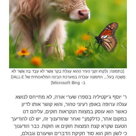
[בתמונה: וְלָקְחוּ זִקְנֵי הָעִיר הַהִוא עֶגְלַת בָּקָר אֲשֶׁר לֹא עֻבַּד בָּהּ אֲשֶׁר לֹא
מָשְׁכָה בְּעֹל… התמונה עובדה במערכת הבינה המלאכותית של DALL·E
ב- Microsoft Bing]
ר' יוסף ג'יקטיליה בספרו שערי אורה, לא מתייחס לנושא
עגלה ערופה באופן רעיוני טהור, והוא קושר אותו לדיון
כאשר הוא עוסק במצוות הנקראות חוקים, עליהם דנו
במקום אחר, כדלקמן:" ואחר שהודענוך זה, יש לנו להודיעך
הטעם שקרא קצת המצוות חוקים או חוקות. כבר הודענוך
כי לשון חוק הוא סוד חקיקת הדברים ושיעורם וגבולם,