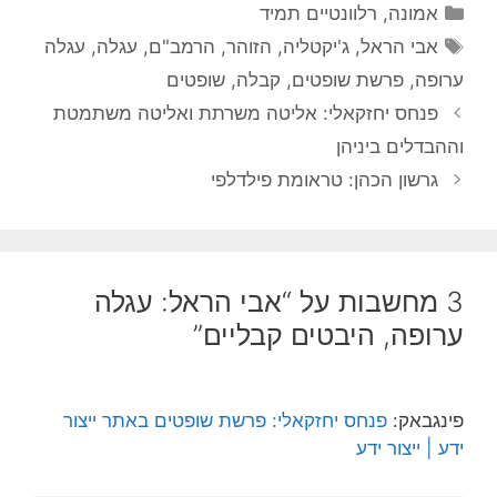
קטגוריות
אמונה
,
רלוונטיים תמיד
תגיות
אבי הראל
,
ג'יקטליה
,
הזוהר
,
הרמב"ם
,
עגלה
,
עגלה
ערופה
,
פרשת שופטים
,
קבלה
,
שופטים
פנחס יחזקאלי: אליטה משרתת ואליטה משתמטת
וההבדלים ביניהן
גרשון הכהן: טראומת פילדלפי
3 מחשבות על “אבי הראל: עגלה
ערופה, היבטים קבליים”
פינגבאק:
פנחס יחזקאלי: פרשת שופטים באתר ייצור
ידע | ייצור ידע