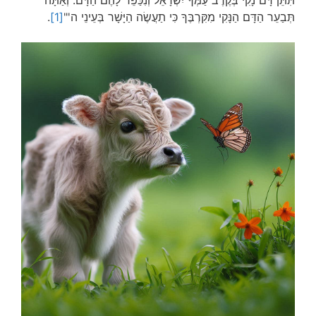
תְּבַעֵר הַדָּם הַנָּקִי מִקִּרְבֶּךָ כִּי תַעֲשֶׂה הַיָּשָׁר בְּעֵינֵי ה'"
[1]
.