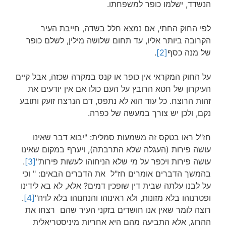
הנשדד, ישלמו כופר למשפחתו.
לפי החוק החתי, אם נמצא חלל בשדה, חייבת העיר
הקרובה ביותר אליו, עד תחום שלושה מילין, לשלם כופר
של מנה כסף
[2]
.
על החוק המקראי אין כופר או קנס במקרה שכזה, אבל קיים
העיקרון של חטא הרובץ על העם כולו אם אין יודעים את
זהות הרוצח. כל עוד הוא לא נתפס, דם הנרצח זועק ותובע
נקם, ולכן יש צורך במעשה של כפרה.
חז"ל ראו בטקס זה משמעות סמלית: "יבוא דבר שאינו
עושה פירות (העגלה שלא התרבתה), ויערף במקום שאינו
עושה פירות ויכפר על מי שלא הניחוהו לעשות פירות"
[3]
.
בהמשך הדברים אומרים חז"ל את הדברים הבאים: " וכי
על לבנו עלתה שבית דין שופכין דמים? אלא, לא בא לידינו
ופטרנוהו בלא מזונות, ולא ראינוהו והנחנוהו בלא לויה"
[4]
.
רוצה לומר שאין אנו חושדים בזקני העיר שהם רצחו את
ההרוג, אלא התביעה מהם היא אחריות מיניסטריאלית