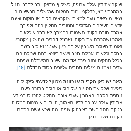
ועיקר את דין עגלה ערופה, כשיקוף מדויק יותר לדברי חז"ל
במסכת יומא, כדלקמן: "וזה המקום שנכשלים הרשעים בו
שאין מוציאים טעם למצות שנקראים חקים או חוקות ואינם
יודעים העיקרים הגדולים והטובים התלוין בהם ולפיכך
אמרה תורה חקותי תשמורו בהמתך לא תרביע כלאים
ואמר ושמרתם את חקותי וארז"ל דברים שהשטן מקטרג
ואומות העולם משיבין עליהם כגון שעטנז ואיסור בשר
בחלב וכלאים ואכילת חזיר ושאר כיוצא בהם שכולם הם
בכלל החקים והנה פרה אדומה ושעיר המשתלח שניהם
עדים נאמנים מגלים סתרים עליונים בסוד הבדלה"
[16]
.
האם יש כאן מקריות או כוונת מכוון?
לדעתי ג'יקטיליה
כאשר שקל את הסוגיה של חוק או חוקה בתורה פעם
נוספת בספרו האחרון שערי אורה, החליט להכניס במודע
את דין עגלה ערופה לדיון האמור, היות והיא מצווה המלווה
בטקס חסר פשר בצורה קיצונית, מה שלא עשה בספרו
הקודם שערי צדק.