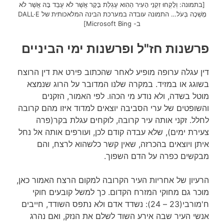
[בתמונה: וְלָקְחוּ זִקְנֵי הָעִיר הַהִוא עֶגְלַת בָּקָר אֲשֶׁר לֹא עֻבַּד בָּהּ אֲשֶׁר לֹא
מָשְׁכָה בְּעֹל… התמונה עובדה במערכת הבינה המלאכותית של DALL·E
ב- Microsoft Bing]
פרשנות חז"ל ופרשנות ימי הביניים
דין עגלה ערופה מופיע לאחר שהכתוב פירט את דין הרוצח
בשוגג או במזיד. במקרה שלנו המדובר על הרוג שנמצא
מוטל בשדה, ולא נודע מי הכהו. לפי האמור, הזקנים
והשופטים של ערי הסביבה יוצאים למדוד איזו מהם קרובה
לחלל. זקני אותה עיר קרובה, לוקחים עגלת בקר(פרה
צעירת ימים), שלא עבדה קודם לכן, ועורפים אותה אל נחל
איתן ויוצאים בהכרזה, שאין קשר כלשהוא לרצח, והם
מבקשים כפרה על הדם השפוך.
הרעיון של אחריות העיר הקרובה למקום הרצח האמור כאן,
מוכר גם מחוקי המזרח הקדום. כך למשל קובעים חוקי
ח'מורבי(23 – 24): נשדד אדם ולא נתפס השודד, חייבים
אנשי העיר שבה אירע השוד לשלם את הנזק, ואם נהרג