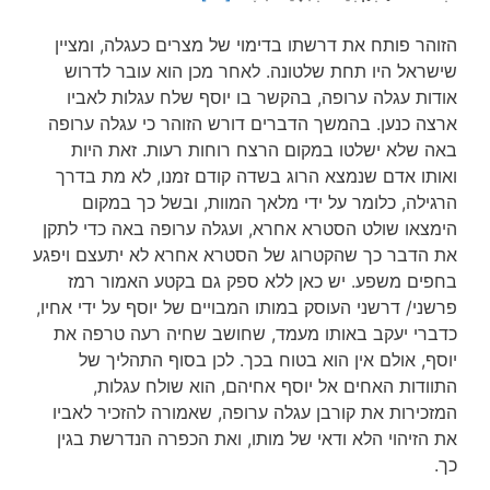
הזוהר פותח את דרשתו בדימוי של מצרים כעגלה, ומציין
שישראל היו תחת שלטונה. לאחר מכן הוא עובר לדרוש
אודות עגלה ערופה, בהקשר בו יוסף שלח עגלות לאביו
ארצה כנען. בהמשך הדברים דורש הזוהר כי עגלה ערופה
באה שלא ישלטו במקום הרצח רוחות רעות. זאת היות
ואותו אדם שנמצא הרוג בשדה קודם זמנו, לא מת בדרך
הרגילה, כלומר על ידי מלאך המוות, ובשל כך במקום
הימצאו שולט הסטרא אחרא, ועגלה ערופה באה כדי לתקן
את הדבר כך שהקטרוג של הסטרא אחרא לא יתעצם ויפגע
בחפים משפע. יש כאן ללא ספק גם בקטע האמור רמז
פרשני/ דרשני העוסק במותו המבויים של יוסף על ידי אחיו,
כדברי יעקב באותו מעמד, שחושב שחיה רעה טרפה את
יוסף, אולם אין הוא בטוח בכך. לכן בסוף התהליך של
התוודות האחים אל יוסף אחיהם, הוא שולח עגלות,
המזכירות את קורבן עגלה ערופה, שאמורה להזכיר לאביו
את הזיהוי הלא ודאי של מותו, ואת הכפרה הנדרשת בגין
כך.