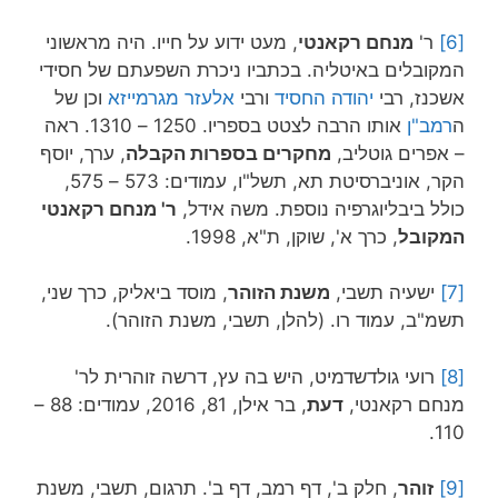
[6]
ר'
מנחם רקאנטי
, מעט ידוע על חייו. היה מראשוני
המקובלים באיטליה. בכתביו ניכרת השפעתם של חסידי
אשכנז, רבי
יהודה החסיד
ורבי
אלעזר מגרמייזא
וכן של
ה
רמב"ן
אותו הרבה לצטט בספריו. 1250 – 1310. ראה
– אפרים גוטליב,
מחקרים בספרות הקבלה
, ערך, יוסף
הקר, אוניברסיטת תא, תשל"ו, עמודים: 573 – 575,
כולל ביבליוגרפיה נוספת. משה אידל,
ר' מנחם רקאנטי
המקובל
, כרך א', שוקן, ת"א, 1998.
[7]
ישעיה תשבי,
משנת הזוהר
, מוסד ביאליק, כרך שני,
תשמ"ב, עמוד רו. (להלן, תשבי, משנת הזוהר).
[8]
רועי גולדשדמיט, היש בה עץ, דרשה זוהרית לר'
מנחם רקאנטי,
דעת
, בר אילן, 81, 2016, עמודים: 88 –
110.
[9]
זוהר
, חלק ב', דף רמב, דף ב'. תרגום, תשבי, משנת