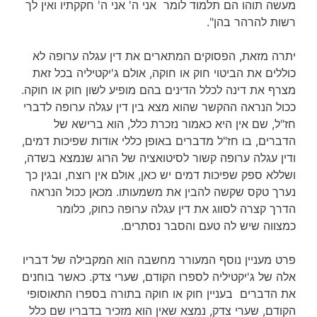
מעשה תוהו הם תלמוד לומר אני ה' אני ה' חקקתיו ואין לך
רשות להרהר בהן".
יתרה מזאת, הפסוקים המתארים את דין עגלה ערופה לא
כוללים את הביטוי חוק או חוקה, אולם ג'יקטיליה בכל זאת
מצרף את דינה לכלל הדינים בהם מופיע לשון חוק או חוקה.
ככול הנראה ההקשר שהוא מצא בין דין עגלה ערופה לדברי
חז"ל, שם אין היא כאמור נזכרת כלל, הוא ברישא של
הדברים, בו חז"ל מדברים באופן כללי אודות שפיכות דמים,
ודין עגלה ערופה קשור לסיטואציה של הרוג שנמצא בשדה,
ושללא ספק שפיכות דמים יש כאן, אולם אין רוצח, ובגין כך
נערך טקס שקשה להבין את משמעותו. מכאן ככול הנראה
הדרך קצרה לסווג את דין עגלה ערופה כחוק, כלומר
כמצווה שיש לה טעם והסבר נסתרים.
פרט מעניין נוסף המעורר מחשבה הוא המקבילה של דבריו
אלה של ג'יקטיליה לספרו הקודם, שערי צדק. כאשר בוחנים
את הדברים בעניין חוק או חוקה בתורה בספרו התאוסופי
הקודם, שערי צדק, נמצא שאין הוא מזכיר בדבריו שם כלל