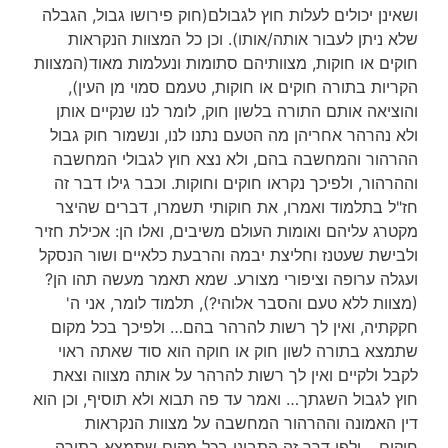
ושאינן יכולים לעלות חוץ לגבולם(חוק פירושו גבול, הגבלה
שלא ניתן לעבור אותה/אותו). וכן כל המצוות הנקראות
חוקים או חוקות, מצוותיהם סתומות ונעלמות מאוד(המצוות
הקריות בתורה חוקים או חוקות, טעמם סמוי מן העין),
והוציאה אותם התורה בלשון חוק, לומר לנו שנקיים אותן
ולא נהרהר אחריהן מה הטעם נתנו לנו, ונשמור חוק גבול
ההרהור והמחשבה בהם, ולא נצא חוץ לגבולי המחשבה
וההרהור, ולפיכך נקראו חוקים וחוקות. וכבר גילו דבר זה
חז"ל בתלמוד ואמרו, את חוקותי תשמרו, דברים שהיצר
מקטרג עליהם ואומות העולם משיבים, ואלו הן: אכילת חזיר
ולבישת שעטנז וחליצת יבמה והרבעת כלאיים ושור הנסקל
ועגלה ערופה וציפורי מצורע. שמא תאמר מעשה תהו הן?
(מצוות ללא טעם והסבר אלוהי?), תלמוד לומר, אני ה'
חקקתיה, ואין לך רשות להרהר בהם… ולפיכך בכל מקום
שתמצא בתורה לשון חוק או חוקה הוא סוד שאתה ראוי
לקבל ולקיים ואין לך רשות להרהר על אותה מצווה וצאת
חוץ לגבול השגתך… ואמר עד פה תבוא ולא תוסיף, וכן הוא
דין האמונה וההרהור המחשבה על מצוות הנקראות
חוקים… ולפי דרך זה התבונן בכל מקום שתמצא בתורה