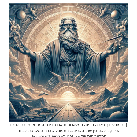
[בתמונה: כך ראתה הבינה המלאכותית את מדידת המרחק מזירת הרצח
ע"י זקני העם בין שתי הערים… התמונה עובדה במערכת הבינה
המלאכותית של DALL·E ב- Microsoft Bing]