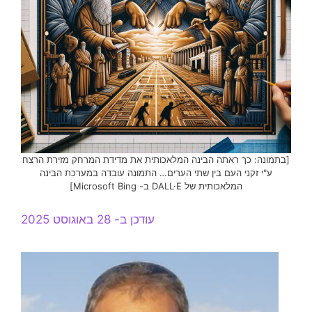
[בתמונה: כך ראתה הבינה המלאכותית את מדידת המרחק מזירת הרצח
ע"י זקני העם בין שתי הערים… התמונה עובדה במערכת הבינה
המלאכותית של DALL·E ב- Microsoft Bing]
עודכן ב- 28 באוגוסט 2025