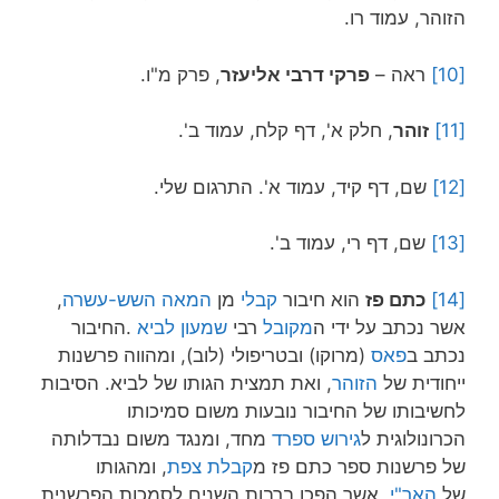
הזוהר, עמוד רו.
[10]
ראה –
פרקי דרבי אליעזר
, פרק מ"ו.
[11]
זוהר
, חלק א', דף קלח, עמוד ב'.
[12]
שם, דף קיד, עמוד א'. התרגום שלי.
[13]
שם, דף רי, עמוד ב'.
[14]
כתם פז
הוא חיבור
קבלי
מן
המאה השש-עשרה
,
אשר נכתב על ידי ה
מקובל
רבי
שמעון לביא
.החיבור
נכתב ב
פאס
(מרוקו) ובטריפולי (לוב), ומהווה פרשנות
ייחודית של
הזוהר
, ואת תמצית הגותו של לביא. הסיבות
לחשיבותו של החיבור נובעות משום סמיכותו
הכרונולוגית ל
גירוש ספרד
מחד, ומנגד משום נבדלותה
של פרשנות ספר כתם פז מ
קבלת צפת
, ומהגותו
של
האר"י
, אשר הפכו ברבות השנים לסמכות הפרשנית