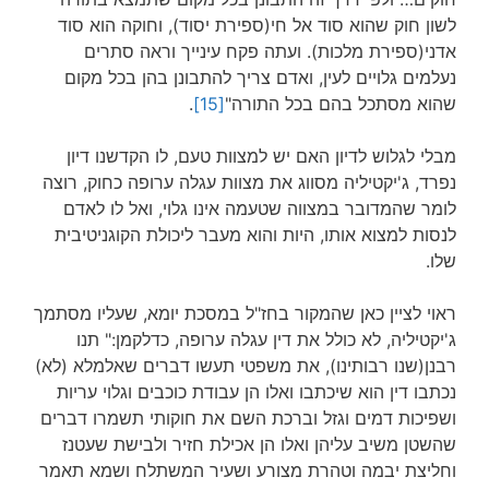
לשון חוק שהוא סוד אל חי(ספירת יסוד), וחוקה הוא סוד
אדני(ספירת מלכות). ועתה פקח עינייך וראה סתרים
נעלמים גלויים לעין, ואדם צריך להתבונן בהן בכל מקום
שהוא מסתכל בהם בכל התורה"
[15]
.
מבלי לגלוש לדיון האם יש למצוות טעם, לו הקדשנו דיון
נפרד, ג'יקטיליה מסווג את מצוות עגלה ערופה כחוק, רוצה
לומר שהמדובר במצווה שטעמה אינו גלוי, ואל לו לאדם
לנסות למצוא אותו, היות והוא מעבר ליכולת הקוגניטיבית
שלו.
ראוי לציין כאן שהמקור בחז"ל במסכת יומא, שעליו מסתמך
ג'יקטיליה, לא כולל את דין עגלה ערופה, כדלקמן:" תנו
רבנן(שנו רבותינו), את משפטי תעשו דברים שאלמלא (לא)
נכתבו דין הוא שיכתבו ואלו הן עבודת כוכבים וגלוי עריות
ושפיכות דמים וגזל וברכת השם את חוקותי תשמרו דברים
שהשטן משיב עליהן ואלו הן אכילת חזיר ולבישת שעטנז
וחליצת יבמה וטהרת מצורע ושעיר המשתלח ושמא תאמר