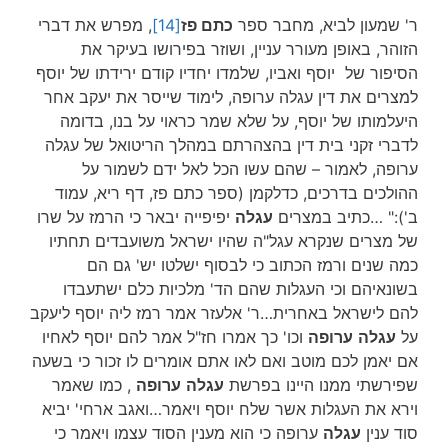
ר' שמעון לביא, מחבר ספר
כתם פז
[14]
, מפרש את דברי
הזוהר, באופן מעורר עניין, ושוזר בפירושו בעיקר את
הסיפור של יוסף ואביו, שלמדו יחדיו קודם ירידתו של יוסף
למצרים את דין עגלה ערופה, לימוד שייסר את יעקב אחר
היעלמותו של יוסף, על שלא שמר כראוי על בנו, בדומה
לדברי זקני בית דין בהצהרתם במהלך הריטואל של עגלה
ערופה, לאמור – שהם עשו הכל לאל ידם לשמור על
ההולכים בדרכים, כדלקמן (ספר כתם פז, דף ריא, עמוד
ב'):" …כתיב במצרים
עגלה
יפיפייה יבאר כי הרמז על שרו
של מצרים שנקרא עגל"ה שהיו ישראל משועבדים תחתיו
כמה שנים ורמז הכתוב כי לבסוף ישלטו יש' גם הם
בשונאיהם וכי העגלות שהם הד' מלכיות כלם ישתעבדו
להם לישראל באחרית…ר' אלעזר אמר רמז ליה יוסף ליעקב
על
עגלה
ערופה
וכו' כך אמרו חז"ל אמר להם יוסף לאחיו
אם יאמן לכם מוטב ואם לאו אתם אומרים לו זכור כי בשעה
שפירשתי ממנו היינו בפרשת
עגלה
ערופה
, כמו שאמר
וירא את העגלות אשר שלח יוסף ויאמר…ואגב ארחי' יביא
סוד ענין
עגלה
ערופה כי הוא מענין הסוד עצמו ויאמר כי