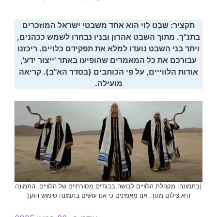
תקציר: שֵׁבֶט לֵוִי הוא אחד משבטי ישראל המוזכרים
בתנ"ך. מתוך השבט אהרון ובניו נבחרו לשמש ככהנים,
ויתר בני השבט נועדו למלא את תפקידם כלויים. ריכזנו
עבורכם את כל המאמרים שהופיעו באתר 'ייצור ידע',
אודות הלווייים
, על פי הכותבים (בסדר הא"ב). קריאה
מועילה
.
[בתמונה: מקהלת הלוויים לבושה בבגדים מסורתיים של הלוויים. התמונה
היא צילום מסך. אנו מאמינים כי אנו עושים בתמונה שימוש הוגן]