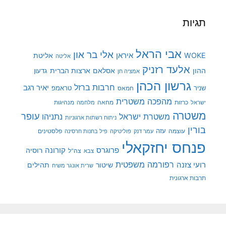
תגיות
אבי הראל
אלי בר און
איראן
WOKE
אליטת
אליטה
אלעד רזניק
ההון
אסלאם
ארצות הברית
גדעון
אמציה חן
גרשון הכהן
חרבות ברזל
יאיר רגב
שניר
טראמפ
חמאס
מהפכה משטרית
מנהיגות
ישראל
כרזות
מחאה
מלחמה
משטרה
עופר
משטרת ישראל
נתניהו
ניתוח רשתות ארגוניות
בורין
עוצמה
עזה
פלסטינים
עמר דנק
פוליטיקה
פיל בחנות חרסינה
פנחס יחזקאלי
קורונה
פרוגרס
רוסיה
צה"ל
צבא
רפורמה משפטית
רועי צזנה
שיטור
תהילים
שרית אונגר משיח
תרבות ארגונית