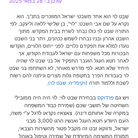
עודכן ב- 28 במאי 2025
שֵׁבֶט לֵוִי הוא אחד משבטי ישראל המוזכרים בתנ"ך. הוא
נקרא על שם אבי השבט: "לוי", בן שלישי ללאה וליעקב. לפי
התורה שבט לוי כולו נבחר לשרת בבית המקדש. מתוך
השבט אהרון ובניו נבחרו לשמש ככהנים, ויתר בני השבט
נועדו למלא את תפקידם כלויים. לפני ייחוס הלוויים, הוקדשו
הבכורות מכל משפחות עם ישראל לעבודת הקודש, אך
לאחר חטא העגל הועבר התפקיד אל בני שבט לוי שהיה
היחיד שלא חטא. לפי מדרש מאוחר, לא השתתפו בני שבט
לוי בעבודות הפרך בתקופת גלות מצרים וניתנה להם רשות
לשבת וללמוד תורה
(ויקיפדיה: שבט לוי)
.
ויש גם
פרדוקס
בבחירת שבט לוי: לוי היה היה ממובילי
השחיטה של תושבי שכם (שמירת כבוד המשפחה
במקרה של אחותם דינה). צאצאיו נקראו לדגל ע"י משה,
העם היוודע חטא העגל ואנשיו הרגו 3,000 מבני
ישראל, ודווקא זבט זה מקבל פטור מהשירות הצבאי,
תמורת המשימה המיוחדת של שמירה וטיפול באוהל