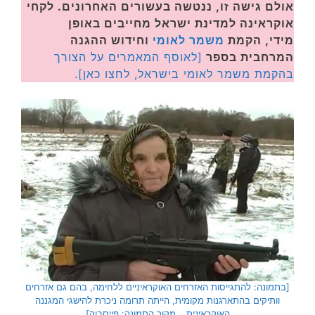
אולם גישה זו, ננטשה בעשורים האחרונים. לקחי
אוקראינה למדינת ישראל מחייבים באופן
מידי, הקמת
משמר לאומי
וחידוש ההגנה
המרחבית בספר
[לאוסף המאמרים על הצורך
בהקמת משמר לאומי בישראל, לחצו כאן].
[בתמונה: להתגייסות האזרחים האוקראיניים ללחימה, בהם גם אזרחים
וותיקים בהתארגנות מקומית, הייתה תרומה ניכרת להישגי המגננה
האוקראינית… מקור התמונה: פייסבוק]