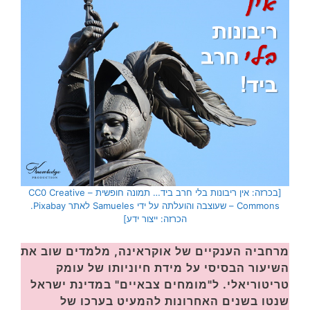
[בכרזה: אין ריבונות בלי חרב ביד… תמונה חופשית – CC0 Creative
Commons – שעוצבה והועלתה על ידי Samueles לאתר Pixabay.
הכרזה: ייצור ידע]
מרחביה הענקיים של אוקראינה, מלמדים שוב את
השיעור הבסיסי על מידת חיוניותו של עומק
טריטוריאלי. ל"מומחים צבאיים" במדינת ישראל
שנטו בשנים האחרונות להמעיט בערכו של