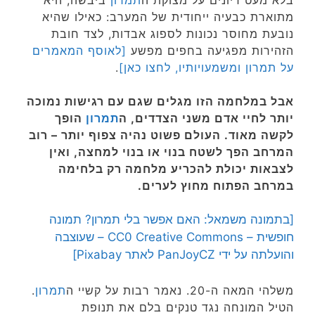
בלא מעט דיונים על מצוקת ה
תמרון
ביבשה, היא
מתוארת כבעיה ייחודית של המערב: כאילו שהיא
נובעת מחוסר נכונות לספוג אבדות, לצד חובת
הזהירות מפגיעה בחפים מפשע
[לאוסף המאמרים
על תמרון ומשמעויותיו, לחצו כאן]
.
אבל במלחמה הזו מגלים שגם עם רגישות נמוכה
יותר לחיי אדם משני הצדדים, ה
תמרון
הופך
לקשה מאוד. העולם פשוט נהיה צפוף יותר – רוב
המרחב הפך לשטח בנוי או בנוי למחצה, ואין
לצבאות יכולת להכריע מלחמה רק בלחימה
במרחב הפתוח מחוץ לערים.
[בתמונה משמאל: האם אפשר בלי תמרון? תמונה
חופשית – CC0 Creative Commons – שעוצבה
והועלתה על ידי PanJoyCZ לאתר Pixabay]
משלהי המאה ה-20. נאמר רבות על קשיי ה
תמרון
.
הטיל המונחה נגד טנקים בלם את תנופת