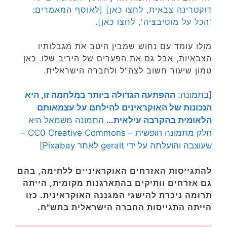
דוקטרינה צבאית, לחצו כאן]
[לאוסף המאמרים:
'הכל על מוטיבציה', לחצו כאן]
.
מולו עומד עם נחוש שמבין היטב את מגבלותיו
הצבאיות, אבל גם את הפערים של היריב שלו. כאן
טמון שיעור חשוב לצה"ל ולחברה הישראלית.
[בתמונה:
ההפתעה הגדולה ביותר במלחמה זו, היא
הנכונות של האוקראינים להילחם על עצמאותם
הלאומית בהקרבה עילאית…
התמונה משמאל היא
חלק מתמונה חופשית – CC0 Creative Commons –
שעוצבה והועלתה על ידי geralt לאתר Pixabay]
להתגייסות האזרחים האוקראיניים ללחימה, בהם
גם אזרחים וותיקים בהתארגנות מקומית, הייתה
תרומה ניכרת להישגי המגננה האוקראינית. כזו
הייתה התגייסות החברה הישראלית בתש"ח.