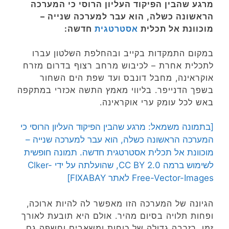
מרגע שהבין הפיקוד העליון הרוסי כי המערכה
הראשונה כשלה, הוא עבר למערכה שנייה –
מוכוונת אל תכלית
אסטרטגית
חדשה:
במקום התמקדות בקייב ובהחלפת השלטון עברו
לתכלית אחרת – לכיבוש מרחב רצוף בדרום מזרח
אוקראינה, מחבל דונבס ועד שפת הים השחור
בשפך הדנייפר. בליווי מאמץ התשה אכזרי במתקפה
באש לכל עומק ערי אוקראינה.
[בתמונה משמאל: מרגע שהבין הפיקוד העליון הרוסי כי
המערכה הראשונה כשלה, הוא עבר למערכה שנייה –
מוכוונת אל תכלית אסטרטגית חדשה. תמונה חופשית
לשימוש ברמה CC BY 2.0, שהועלתה על ידי Clker-
Free-Vector-Images לאתר FIXABAY]
הגיונה של המערכה הזו מאפשר לה להיות ארוכה,
ופחות תלויה בסיום מהיר. אולם היא תובעת לאורך
זמן, רזרבה גדולה של כוחות ומשאבים וחשפה גם