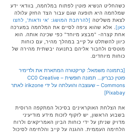
כשהחליט הנשיא פוטין לפתוח במלחמה, בוודאי ידע
שמלחמה היא תופעה שגם עבור הצד החזק עלולה
לצאת משליטה
[להרחבת המושג: 'אי ודאות', לחצו
כאן]
. אלא שהוא ציפה לסיים את המלחמה במערכה
אחת קצרה- "מבצע מיוחד" כפי שכינה אותה. הוא
כיוון להשתלט על קייב במהלך מהיר, עם כוחות
מוטסים ולחבור אליהם בתנועה יבשתית מהירה של
כוחות מיוחדים.
[בתמונה משמאל: קריקטורה המתארת את ולדימיר
פוטין כבריון… תמונה חופשית – CC0 Creative
Commons – שעוצבה והועלתה על ידי irikzone לאתר
Pixabay]
את הצלחת האוקראינים בסיכול המתקפה הרוסית
בשבוע הראשון, יש לזקוף לזכות מידע מודיעיני
מדויק שניתן על ידי כוחות הביון האמריקאים ולרוח
הלחימה העממית. ההגנה על קייב והלחימה לסיכול