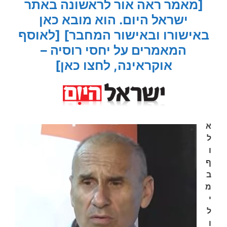
[מאמר ראה אור לראשונה באתר
ישראל היום. הוא מובא כאן
באישורו ובאישור המחבר]
[לאוסף
המאמרים על יחסי רוסיה –
אוקראינה, לחצו כאן]
א
ל
ו
ף
ב
מ
י
ל
ו