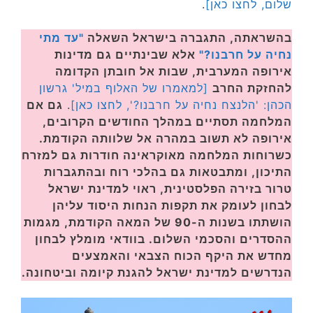
שלום, לחצו כאן]
.
בהשראתה, התגברה בישראל השאלה
"עד מתי
נחיה על חרבנו?"
אלא שבינתיים גם מדינות
אירופה המערבית, שבות אל חובתן הקדומה
להחזקת החרב
[למאמרו של האלוף במיל' גרשון
הכהן: 'הלנצח נחיה על חרבנו?', לחצו כאן]
.
גם אם
המלחמה תסתיים במהלך החודשים הקרובים,
אירופה לא תשוב במהרה אל שלוותה הקודמת.
כשרוחות המלחמה מאוקראינה חודרות גם למזרח
התיכון, ומתבטאות גם בהלכי רוח ובהתגברות
טרור בזירה הפלסטינית, ראוי למדינת ישראל
לבחון לעומק את תקפות הנחות היסוד עליהן
הושתתו בשנות ה-90 של המאה הקודמת, מגמות
ההסדרים והסכמי השלום. בוודאי מומלץ לבחון
מחדש את היקף הכוח הצבאי והאמצעים
הנדרשים למדינת ישראל להגנת קיומה וביטחונה.