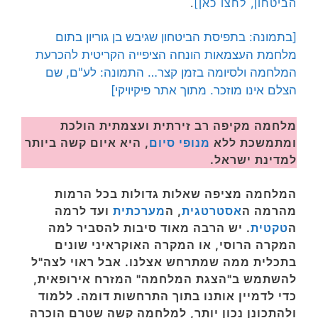
הביטחון, לחצו כאן]
.
[בתמונה: בתפיסת הביטחון שגיבש בן גוריון בתום
מלחמת העצמאות הונחה הציפייה הקריטית להכרעת
המלחמה ולסיומה בזמן קצר… התמונה: לע"ם, שם
הצלם אינו מוזכר. מתוך אתר פיקיויקי]
מלחמה מקיפה רב זירתית ועצמתית הולכת
ומתמשכת ללא
מנופי סיום
, היא איום קשה ביותר
למדינת ישראל.
המלחמה מציפה שאלות גדולות בכל הרמות
מהרמה ה
אסטרטגית
, ה
מערכתית
ועד לרמה
ה
טקטית
. יש הרבה מאוד סיבות להסביר למה
המקרה הרוסי, או המקרה האוקראיני שונים
בתכלית ממה שמתרחש אצלנו. אבל ראוי לצה"ל
להשתמש ב"הצגת המלחמה" המזרח אירופאית,
כדי לדמיין אותנו בתוך התרחשות דומה. ללמוד
ולהתכונן נכון יותר, למלחמה קשה שטרם הוכרה