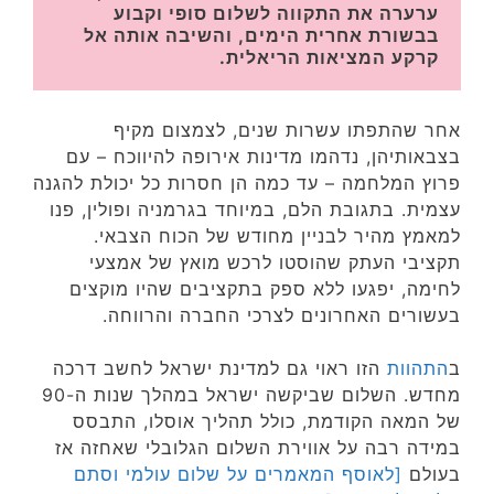
ערערה את התקווה לשלום סופי וקבוע 
בבשורת אחרית הימים, והשיבה אותה אל 
קרקע המציאות הריאלית.
אחר שהתפתו עשרות שנים, לצמצום מקיף
בצבאותיהן, נדהמו מדינות אירופה להיווכח – עם
פרוץ המלחמה – עד כמה הן חסרות כל יכולת להגנה
עצמית. בתגובת הלם, במיוחד בגרמניה ופולין, פנו
למאמץ מהיר לבניין מחודש של הכוח הצבאי.
תקציבי העתק שהוסטו לרכש מואץ של אמצעי
לחימה, יפגעו ללא ספק בתקציבים שהיו מוקצים
בעשורים האחרונים לצרכי החברה והרווחה.
ב
התהוות
הזו ראוי גם למדינת ישראל לחשב דרכה
מחדש. השלום שביקשה ישראל במהלך שנות ה-90
של המאה הקודמת, כולל תהליך אוסלו, התבסס
במידה רבה על אווירת השלום הגלובלי שאחזה אז
בעולם
[לאוסף המאמרים על שלום עולמי וסתם