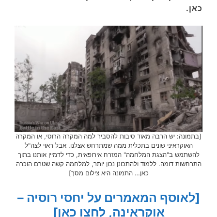
כאן.
[בתמונה: יש הרבה מאוד סיבות להסביר למה המקרה הרוסי, או המקרה
האוקראיני שונים בתכלית ממה שמתרחש אצלנו. אבל ראוי לצה"ל
להשתמש ב"הצגת המלחמה" המזרח אירופאית, כדי לדמיין אותנו בתוך
התרחשות דומה. ללמוד ולהתכונן נכון יותר, למלחמה קשה שטרם הוכרה
כאן… התמונה היא צילום מסך]
[לאוסף המאמרים על יחסי רוסיה –
אוקראינה, לחצו כאן]