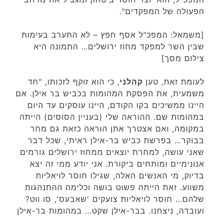
הפעולה של המפקדים".
[משמאל: המפכ"ל אסף חפץ – לא התערב בעימות
שבין השר למפקד מחוז ירושלים… התמונה היא
צילום מסך]
לעומת זאת, טען
קהלני
, כי הוא זוקף לזכותו, "חד
משמעית, את הפסקת המהומות בכביש בר אילן. אם
היינו ממשיכים בקו הקודם, היינו עוסקים עד היום
במהומות שם. ההוראה שלי (בעניין הסוסים) הייתה
במקומה, ואם אצטרך אתן הוראה כזאת גם מחר
בבוקר… בפרשת כביש בר-אילן ראיתי, שכל דבר
שאני עושה, למחרת יוצאים ממחוז ירושלים גורמים
אנונימיים ומותחים ביקורת. אני יודע ממי זה יצא
בדיוק, מי האנשים האלה, שגילו חוסר לויאליות
משווע. זאת הייתה פשוט בושה וכלימה ההתנהגות
שלהם… חוסר לויאליות צועקים 'שאבעס', סו ווט?
ועובדה, ניצחנו. בבר-אילן שקט… במהומות בר-אילן