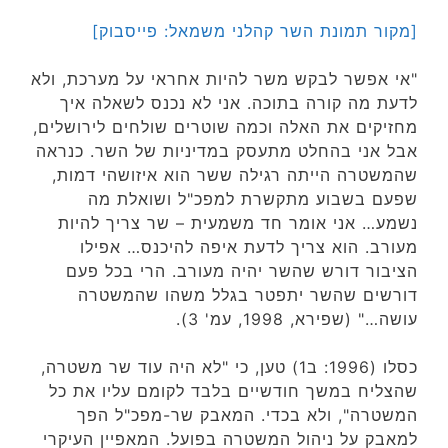
[מקור תמונת השר קהלני משמאל: פייסבוק]
"אי אפשר לבקש משר להיות אחראי על מערכת, ולא
לדעת מה קורה בתוכה. אני לא נכנס לשאלה איך
מחזיקים את האלה וכמה שוטרים שולחים לירושלים,
אבל אני בהחלט מתעסק במדיניות של השר. כנראה
שהמשטרה הייתה רגילה ששר הוא איזושהי דמות,
שפעם בשבוע מתקשרת למפכ"ל ושואלת מה
נשמע… אני אומר חד משמעית – שר צריך להיות
מעורב. הוא צריך לדעת איפה להיכנס… אפילו
הציבור דורש שהשר יהיה מעורב. הרי בכל פעם
דורשים שהשר יתפטר בגלל משהו שהמשטרה
עושה…" (שפירא, 1998, עמ' 3).
כסלו (1996: ב1) טען, כי "לא היה עוד שר משטרה,
שהצליח במשך חודשיים בלבד לקומם עליו את כל
המשטרה", ולא בכדי. המאבק שר-מפכ"ל הפך
למאבק על ניהול המשטרה בפועל. המאפיין העיקרי