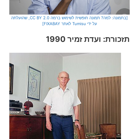
[בתמונה: למה? תמונה חופשית לשימוש ברמה CC BY 2.0, שהועלתה
על ידי Tumisu לאתר FIXABAY]
תזכורת: ועדת זמיר 1990