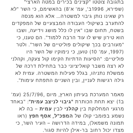
בתגובה צוטטו "קצינים בכירים במטה הארצי"
(שפירא, 1996ב', עמ' א'8) בהאשימם, כי השר "לא
רק שאינו נותן גיבוי למשטרה… אלא הוא מנסה
להתערב בשיקולי העבודה המבצעיים של המפקדים
בשטח, תחום שבו "אין לו כלל מושג וידיעה, ושבו
הוא טירון שיש לו עוד הרבה ללמוד". הם טענו, כי
"מעורבים בכך שיקולים פוליטיים של השר". ולטר
(1997, עמ' 10) טוען, כי נימוקיו של השר היו
פוליטיים: "הסיעות הדתיות הקימו קול צעקה, וקהלני
לא רצה משבר קואליציוני כבר בתחילת דרכה של
ממשלת נתניהו, בגלל פעילות המשטרה. עמית לא
גילה רגישות לעניין, ובין השניים התפתח עימות".
מאמר המערכת בעיתון הארץ, מיום ,25/7/96 (עמ'
ב1) יצא תחת הכותרת
"גיבוי לניצב עמית"
: "באחד
מרגעי המחלוקת בין
קהלני
לבין
עמית
– בה לא
נשמע בפומבי קולו של
המפכ"ל, אסף חפץ
(ראו
תמונה משמאל), במידה הדרושה – העיר השר, כי
מצדו יכול רחוב בר-אילן להיות סגור.