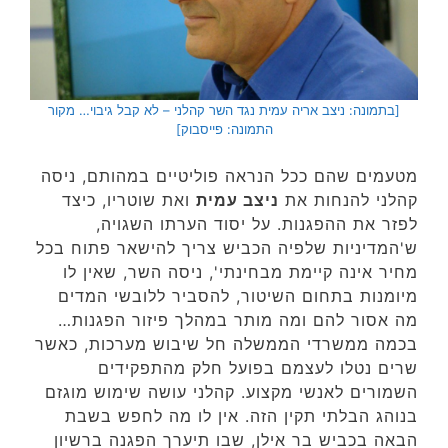
[בתמונה: ניצב אריה עמית נגד השר קהלני – לא קבל גיבוי… מקור
התמונה: פייסבוק]
מטעמים שהם ככל הנראה פוליטיים במהותם, ניסה
קהלני להנחות את
ניצב עמית
ואת שוטריו, כיצד
לפזר את ההפגנות. על יסוד הערתו השגויה,
ש'המדיניות שלפיה הכביש צריך להישאר פתוח בכל
מחיר אינה קיימת מבחינתי', ניסה השר, שאין לו
מיומנות בתחום השיטור, להסביר ללובשי המדים
מה אסור להם ומה מותר במהלך פיזור הפגנות…
בכמה ממשרדי הממשלה חל שיבוש מערכות, כאשר
שרים נטלו לעצמם בפועל חלק מהתפקידים
השמורים לאנשי מקצוע. קהלני עושה שימוש מוגזם
בנוהג הבלתי תקין הזה. אין לו מה לחפש בשבת
הבאה בכביש בר אילן, שבו תיערך הפגנה ברשיון