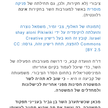
ציבורי (לא חקירות, ולכן, גם תחילתה של
פניקה
מוסרית
באשר למעורבות השר בחקירות
אינה
רלוונטית).
[תמונתו של האלוף, צבי זמיר, משמאל נוצרה
והועלתה לויקיפדיה על ידי shay aloni Pikiwiki
Israel. קובץ זה הוא בעל רישיון Creative
Commons להפצה, תחת רישיון זהה, גרסה: CC
BY 2.5]
דו"ח הוועדה קבע, כי דרושה מעורבותו הפעילה של
השר, כדי שיוכל לעמוד בקיום אחריותו
המיניסטריאלית בתחום הסדר הציבורי. משמעותה
של קביעה זו היא –
כי שוב לא תהיה לשר
המשטרה חסינות מפני אחריות לכישלונות
ולמחדלים של המשטרה.
מכאן שכשיתערב
השר בן גביר
בענייני תפקוד
המשטרה, רק יעשה את מה שהוא מחויב לעשותו