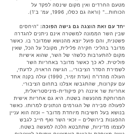
מטעם החרדים ואין מקום שינסה לפקד על
הכוחות…" (וראה גם כסלו, 1996, עמ' ב'1).
יחד עם זאת הוצגה גם גישה הפוכה:
"היחסים
שבין השר הממונה למשטרה אינם ניתנים להגדרה
פשטנית, והם פועל יוצא מהנושא שמדובר בו. כאשר
מדובר בהליכי חקירה פלילית, מקובל על הכל, שאין
מקום להתערבות כלשהי של השר, שהוא אישיות
פוליטית. לא כך כאשר מדובר באחריות השר
לשמירת הסדר הציבורי… הגישה הראויה, לדעתי,
העולה מהדו"ח (ועדת זמיר, 1990) עולה בקנה אחד
עם עקרונות, שהתגבשו אצלנו בתחום הציבורי.
אחריות שר איננה רק פיקודית-מיניסטריאלית,
המרוחקת מהנעשה בשטח. היא גם אחריות אישית
לפעולה סבירה של הגורמים הנתונים למרותו. כאשר
בנושא בעל חשיבות מיוחדת מדובר – וכזה הוא עניין
ההפגנות בירושלים – זכאי השר ואף חייב לגבש
לעצמו מדיניות, שתתבטא הלכה למעשה בשטח.