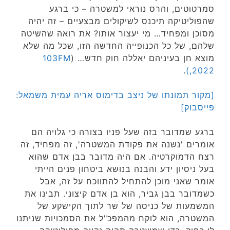
סמרטוטים, והרס נוראי למשטרה – כי ברגע
שהפוליטיקה תיכנס לשיקולים מבצעיים – זה יהיה
מסוכן ומפחיד… מי יעצור אותו? את רואה שהשיטה
שלהם, של כל הכנופייה החדשה הזו, שכל מה שלא
מוצא חן בעיניהם יאללה חוק חדש… (
103FM
.
,2022)
[מקור תמונתו של ניצב בדימוס אריה עמית משמאל:
פייסבוק]
ברגע שמדובר בזה שעל פניו בצורה כי גלויה הם
אומרים 'נשנה את פקודת המשטרה', זה מפחיד, זה
רצח הדמוקרטיה. אם היה מדובר בבן אדם שהוא
בעל ניסיון ידע והבנה בנושא ביטחון פנים הייתי
אומר שאני מוכן להתחיל להתווכח על זה, אבל
כשמדובר בבן גביר, הוא בן אדם קיצוני. תבינו את
המשמעות של כניסה של שר לתוך הקישקע של
המשטרה, הוא לוקח מהמפכ"ל את הסמכויות שניתנו