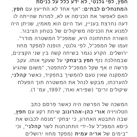
חפץ, לפי גלנטי, לא ידע כלל על כניסת
המתנחלים לבתים:
"אף אחד לא התייעץ עם
חפץ
,
האם לאפשר את הכניסה או לא, למרות שהייתה לו
דעה נחרצת בעניין, ועד היום הוא מאמין, שניתן היה
למנוע את הכניסה משיקולים של בטחון הציבור.
השורה התחתונה היא, שמפכ"ל המשטרה מודר".
זעמו של המפכ"ל, לפי גלנטי, הופנה למפקד מחוז
ירושלים. הקרע נגמר בשיחה קשה בין שני הקצינים,
שבמהלכה נזף
חפץ ביצחקי
על שעקף אותו. עקב
פרשה זו אף שקל המפכ"ל להתפטר, "משום שהגיע
למסקנה שאין טעם להמשיך בתפקיד, כאשר
קהלני
,
להערכתו, מבקש לנהל את המשטרה תוך הפעלת
שיקולים זרים" (שפירא ואח', 1997, עמ' 1).
המשכה של הפרשה היה כאשר פרסם כתב
הטלוויזיה
אורי כהן-אהרונוב
שיחת רקע עם
חפץ
,
שבה התבטא האחרון, כי יצחקי "מנסה לכבוש את
כיסא המפכ"ל על-ידי התחנחנות לשר
קהלני
", וכי
"בימים של
אריה עמית
(מפקד מחוז ירושלים