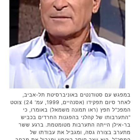
במפגש עם סטודנטים באוניברסיטת תל-אביב,
לאחר סיום תפקידו (אסנהיים, 1999, עמ' 24) צוטט
המפכ"ל חפץ (ראו תמונה משמאל) באומרו, כי
"התערבותו של קהלני בהפגנות החרדים בכביש
בר-אילן הייתה התערבות מטומטמת. ברגע ששר
מתערב בצורה גסה, ומגביל את עבודתו של
המפכ"ל, הוא יוצר חוסר ביטחון ומגביל את מרחב