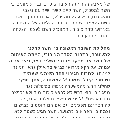
של מאבק זה הייתה העובדה, כי ברוב העימותים בין
השר למפכ"ל, השר קיים קשר ישיר עם ניצבי
המשטרה, ודילוג על המפכ"ל, כגורם מתווך. השר
רשם לעצמו הצלחה בתחום השליטה על המשטרה
באירועי סדר ציבורי. המפכ"ל רשם לעצמו הצלחה
בתחומי החקירות.
מחלוקת חשובה ראשונה בין השר קהלני
למשטרה, בתחום הסדר הציבורי, הייתה העימות
של השר עם מפקד מחוז ירושלים דאז, ניצב אריה
עמית, על רקע אירועי כביש בר אילן
(ראו תמונה
למטה).
למרות הגיבוי החד משמעי שעמית
ושוטריו קיבלו ממפכ"ל המשטרה, אסף חפץ:
קהלני
דרש מהמשטרה איפוק בפעולות נגד
מפגינים. הוא דרש לא להפעיל כוח מיד ולא "לפצח
מיד ראשים". "לפני שמפעילים אלות, אמר, יש
להידבר עם מפגינים, גם אם הם חוסמים כבישים
וצמתים ומפריעים לתנועה. השר הגיע לשטח ללא
תיאום מראש, והסכים לדרישות החרדים להיכנס