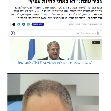
לכתבה המלאה של תורג'מן ואזולאי ב- YNET, לחצו כאן]