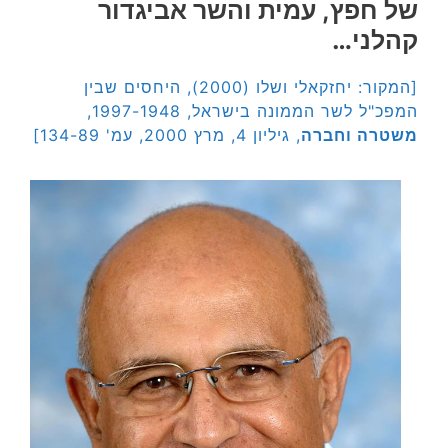
של חפץ, עמית והשר אביגדור
קהלני…
[המקור: יחזקאלי ושלו (2000), היחסים שבין
המפכ"ל לשר הממונה בישראל, 1997-1948,
משטרה וחברה
, גיליון 4, מרץ 2000, עמ' 134-89]