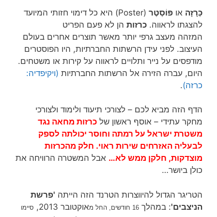
כְּרָזָה
או
פּוֹסְטֶר
(Poster) היא כל דימוי חזותי המיועד
להצגתו לראווה.
כרזות
הן לא פעם הפריט
המזהה מעצב גרפי יותר מאשר תוצרים אחרים בעולם
העיצוב. לפני עידן הרשתות החברתיות, היו הפוסטרים
מודפסים על נייר ותלויים לראווה על קירות או משטחים.
היום, עברה הזירה אל הרשתות החברתיות
(ויקיפדיה:
כרזה)
.
הדף הזה מביא לכם – לצורכי תיעוד ולימוד ולצורכי
מחקר עתידי – אוסף ראשון של
כרזות מחאה נגד
משטרת ישראל על רמתה וחוסר יכולתה לספק
לבעליה האזרחים שירות ראוי. חלק מהכרזות
מוצדקות, חלקן ממש לא…
אבל המשטרה הרוויחה את
כולן ביושר…
הטריגר הגדול להיווצרות הטרנד הזה הייתה
'פרשת
הניצבים'
: במהלך
אוקטובר 2013,
16 חודשים, החל מ
סיימו