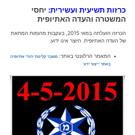
כרזות תשיעית ועשירית:
יחסי
המשטרה והעדה האתיופית
הכרזה הועלתה במאי 2015, בעקבות מהומות המחאת
של העדה האתיופית. היוצר אינו ידוע:
המאמר הרלוונטי באתר:
משבר קליטת יהודי אתיופיה
באתר ‘ייצור ידע’