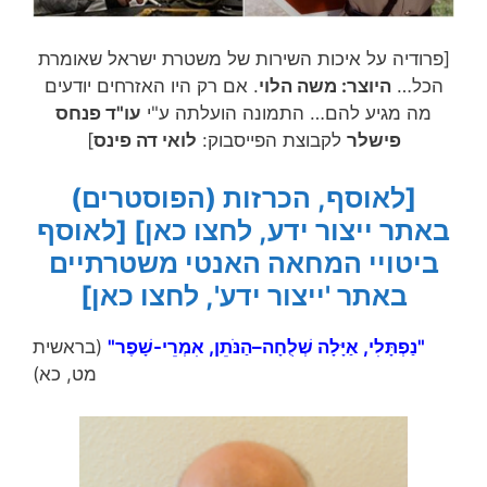
[פרודיה על איכות השירות של משטרת ישראל שאומרת
הכל…
היוצר: משה הלוי
. אם רק היו האזרחים יודעים
מה מגיע להם… התמונה הועלתה ע"י
עו"ד פנחס
פישלר
לקבוצת הפייסבוק:
לואי דה פינס
]
[לאוסף, הכרזות (הפוסטרים)
באתר ייצור ידע, לחצו כאן]
[לאוסף
ביטויי המחאה האנטי משטרתיים
באתר 'ייצור ידע', לחצו כאן]
"נַפְתָּלִי, אַיָּלָה שְׁלֻחָה–הַנֹּתֵן, אִמְרֵי-שָׁפֶר"
(בראשית
מט, כא)