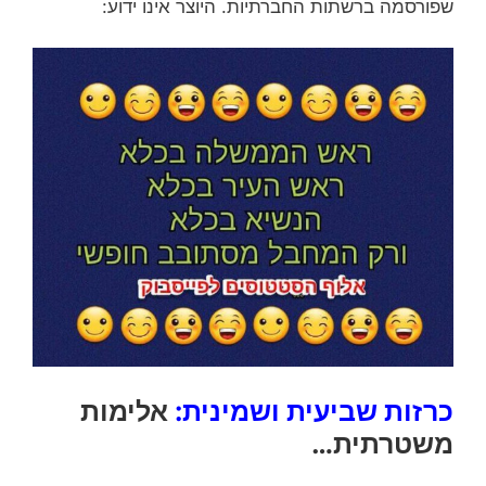
שפורסמה ברשתות החברתיות. היוצר אינו ידוע:
כרזות שביעית ושמינית:
אלימות
משטרתית…