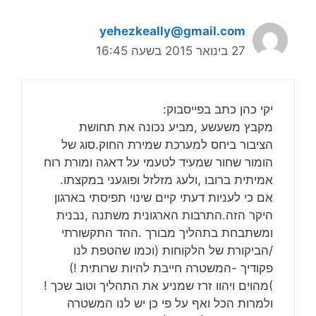
yehezkeally@gmail.com
27 בינואר 2015 בשעה 16:45
יקי כהן כתב בפייסבוק:
מקבץ משעשע ,מביע נכונה את תחושת
הציבור ביחס למערכת שמירת החוק.סוג של
הומור שחור שמעיד לטעמי על דאגה ומורת רוח
אמיתית ברובו ,ולעג מזלזל ופוגעני במקצתו.
אם כי לעניות דעתי קיים שינוי תפיסתי בארגון
היקר הזה.התרבות הארגונית משתנה ,נבנית
ומשתבחת בתהליך מבורך .ההד התקשורתי
/הביקורת של הלקוחות (וכמו שהטפת לנו
פקודיך -המשטרה חייבת להיות שרותית !)
)מהוים ויהוו זרז שמניע את התהליך וטוב שכך !
ולמרות הכל ואף על פי כן יש לנו המשטרה