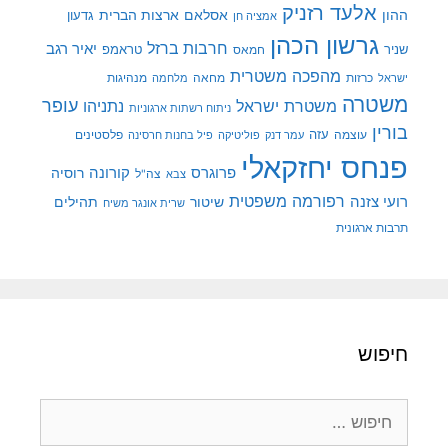
אלעד רזניק
ההון
אסלאם
ארצות הברית
גדעון
אמציה חן
גרשון הכהן
חרבות ברזל
יאיר רגב
שניר
טראמפ
חמאס
מהפכה משטרית
מנהיגות
ישראל
כרזות
מחאה
מלחמה
משטרה
עופר
משטרת ישראל
נתניהו
ניתוח רשתות ארגוניות
בורין
עוצמה
עזה
פלסטינים
עמר דנק
פוליטיקה
פיל בחנות חרסינה
פנחס יחזקאלי
קורונה
פרוגרס
רוסיה
צה"ל
צבא
רפורמה משפטית
רועי צזנה
שיטור
תהילים
שרית אונגר משיח
תרבות ארגונית
חיפוש
חיפוש: