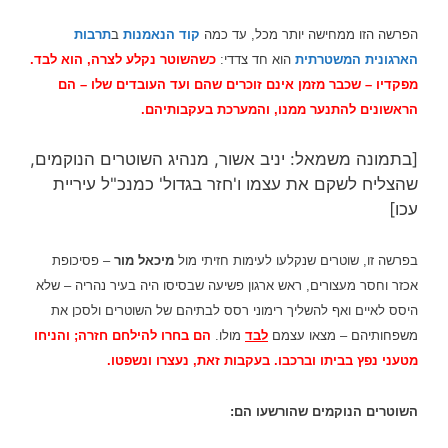
הפרשה הזו ממחישה יותר מכל, עד כמה
קוד הנאמנות
ב
תרבות
הארגונית המשטרתית
הוא חד צדדי:
כשהשוטר נקלע לצרה, הוא לבד.
מפקדיו – שכבר מזמן אינם זוכרים שהם ועד העובדים שלו – הם
הראשונים להתנער ממנו, והמערכת בעקבותיהם.
[בתמונה משמאל: יניב אשור, מנהיג השוטרים הנוקמים,
שהצליח לשקם את עצמו ו'חזר בגדול' כמנכ"ל עיריית
עכו]
בפרשה זו, שוטרים שנקלעו לעימות חזיתי מול
מיכאל מור
– פסיכופת
אכזר וחסר מעצורים, ראש ארגון פשיעה שבסיסו היה בעיר נהריה – שלא
היסס לאיים ואף להשליך רימוני רסס לבתיהם של השוטרים ולסכן את
משפחותיהם – מצאו עצמם
לבד
מולו.
הם בחרו להילחם חזרה; ו
הניחו
מטעני נפץ בביתו וברכבו. בעקבות זאת, נעצרו ונשפטו
.
השוטרים הנוקמים שהורשעו הם: