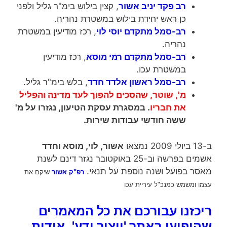
רב פקד יניב אשור
, קצין בילוש בימ"ר גליל ולפני
כן ראש יחידת בילוש במשטרת נהריה.
רב-סמל מתקדם יוסי לוי
, רכז מודיעין במשטרת
נהריה.
רב-סמל מתקדם רמי מוסא
, רכז מודיעין
במשטרת עכו.
רב-סמל ראשון אלדד חדד
, בלש בימ"ר גליל.
מ', שוטר, שהסכים להפוך לעד מדינה והפליל
את חבריו
. במסגרת עסקת הטיעון, נגזרו על מ'
ששה חודשי עבודות שירות.
ב-13 ביולי 2009 נמצאו
אשור, לוי, מוסא וחדד
אשמים בפרשה וב-25 באוקטובר נגזר דינם לשנת
מאסר בפועל ושנה נוספת על תנאי.
רפ"ק אשור
שיקם את
עצמו ומשמש
כמנכ"ל עיריית עכו
ריכזנו עבורכם את כל המאמרים
שהופיעו באתר 'ייצור ידע', אודות