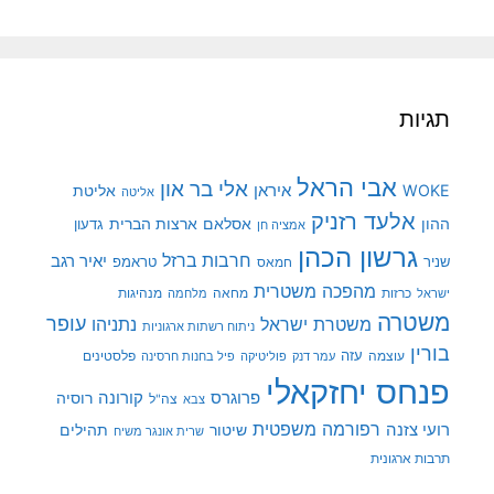
תגיות
אבי הראל
אלי בר און
איראן
WOKE
אליטת
אליטה
אלעד רזניק
ההון
אסלאם
ארצות הברית
גדעון
אמציה חן
גרשון הכהן
חרבות ברזל
יאיר רגב
שניר
טראמפ
חמאס
מהפכה משטרית
מנהיגות
ישראל
כרזות
מחאה
מלחמה
משטרה
עופר
משטרת ישראל
נתניהו
ניתוח רשתות ארגוניות
בורין
עוצמה
עזה
פלסטינים
עמר דנק
פוליטיקה
פיל בחנות חרסינה
פנחס יחזקאלי
קורונה
פרוגרס
רוסיה
צה"ל
צבא
רפורמה משפטית
רועי צזנה
שיטור
תהילים
שרית אונגר משיח
תרבות ארגונית