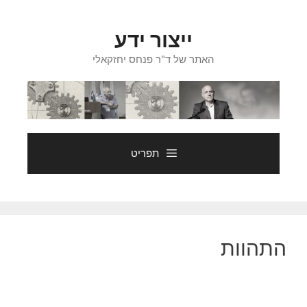
דלג
תוכן
ייצור ידע
האתר של ד"ר פנחס יחזקאלי
תפריט
התהוות