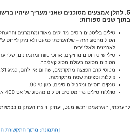
5. להלן אמצעים מסוכנים שאני מעריך שיהיו ברש
בתוך שנים ספורות:
טילים בליסטים רוסים מדויקים מאוד ומתמרנים וההעתק
הטיל מהסוג הזה – שלהערכתי כמעט ולא ניתן ליירוט ע"י
לארמניה ולאלג'יריה.
טילי שיוט רוסים מדויקים, ארוכי טווח ומתמרנים, שלהערכ
הטובים מסוגם בעולם מסוג קאליבר.
מטוסי קרב הפצצה מתקדמים, שהיום אין להם, כמיג 31, סוחוי 35 ומטוסים סיניים מקבילים.
צוללות וספינות שטח מתקדמות.
טנקים רוסיים ומקבילים סינים, כגון טי 90.
סוללות טילים נגד מטוסים וטילים מהסוג של אס 400 ארוך הטווח, ופנצ'יר 2 קצר הטווח.
להערכתי, האיראנים ירכשו מעט, יעתיקו וייצרו העתקים בכמויות 
[התמונה: מתוך התקשורת הע