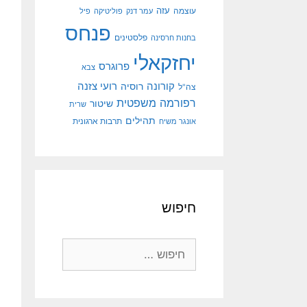
עוצמה
עזה
עמר דנק
פוליטיקה
פיל
פנחס
פלסטינים
בחנות חרסינה
יחזקאלי
פרוגרס
צבא
קורונה
רועי צזנה
רוסיה
צה"ל
רפורמה משפטית
שיטור
שרית
תהילים
אונגר משיח
תרבות ארגונית
חיפוש
חיפוש: