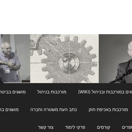
ם במורכבות ובניהול (WIKI)
מורכבות בניהול
מושגים בביטחון ל
מורכבות באכיפת חוק
כתב העת משטרה וחברה
מושגים בחינוך
פרים
קורסים
פרקי לימוד
צור קשר