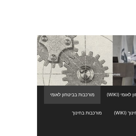
אומי (WIKI)
מורכבות בביטחון לאומי
 (WIKI)
מורכבות בחינוך