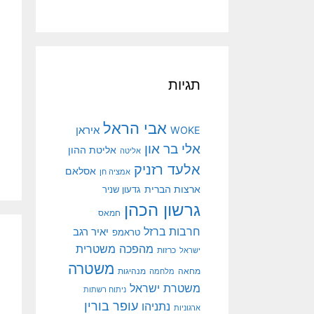
תגיות
אבי הראל
איראן
WOKE
אלי בר און
אליטת ההון
אליטה
אלעד רזניק
אסלאם
אמציה חן
ארצות הברית
גדעון שניר
גרשון הכהן
חמאס
חרבות ברזל
יאיר רגב
טראמפ
מהפכה משטרית
ישראל
כרזות
משטרה
מנהיגות
מחאה
מלחמה
משטרת ישראל
ניתוח רשתות
עופר בורין
נתניהו
ארגוניות