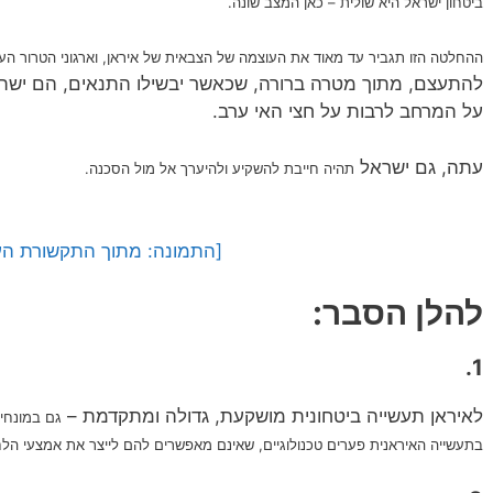
ביטחון ישראל היא שולית – כאן המצב שונה.
ההחלטה הזו תגביר עד מאוד את העוצמה של הצבאית של איראן, וארגוני הטרור ה
להתעצם, מתוך מטרה ברורה, שכאשר יבשילו התנאים, הם יש
על המרחב לרבות על חצי האי ערב.
עתה, גם ישראל
תהיה חייבת להשקיע ולהיערך אל מול הסכנה.
[התמונה: מתוך התקשורת הע
להלן הסבר:
1.
לאיראן תעשייה ביטחונית מושקעת, גדולה ומתקדמת –
גם במונחים
בתעשייה האיראנית פערים טכנולוגיים, שאינם מאפשרים להם לייצר את אמצעי הל