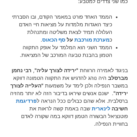
כמו שני צדדים למטבע:
הממד האחד פורט במאמר הקודם, ובו הסברתי
כיצד האגדות מלמדות על מציאות חיי האדם
העלולה תמיד לצאת משליטה ומתנהלת
כ
מערכת מורכבת
על
סף הכאוס
.
הממד השני הוא המלמד על אופק התקווה
הטמון בהבנת טבעה המורכב של המציאות.
בניגוד לאמירה הרווחת
"ירידה לצורך עליה"
,
רבי נחמן
מברסלב
היה נוהג להדגיש את התקווה הטמונה דווקא
במשבר הנפילה ולכן לימד על משמעות
"העלייה לצורך
ירידה"
. ישנם אנשים שיראו בדיבור הזה לא יותר מהזיה
ברסלבית. אלא שהם כבולים ככל הנראה ל
פרדיגמת
חשיבה
לינארית
שבה באמת קשה לראות את
פוטנציאל הבשורה הטמון דווקא במה שקורה לאדם
בחוויית הנפילה.