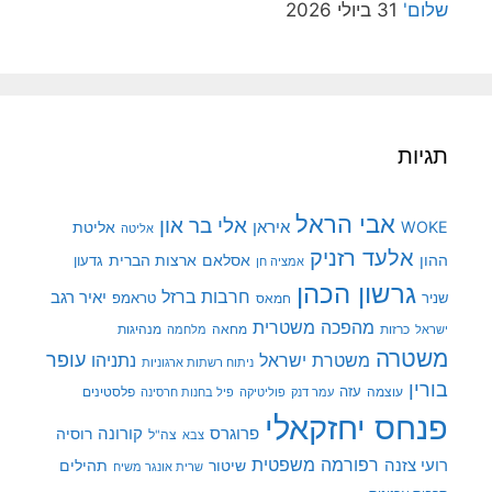
שלום'
31 ביולי 2026
תגיות
אבי הראל
אלי בר און
איראן
WOKE
אליטת
אליטה
אלעד רזניק
ההון
אסלאם
ארצות הברית
גדעון
אמציה חן
גרשון הכהן
חרבות ברזל
יאיר רגב
שניר
טראמפ
חמאס
מהפכה משטרית
מנהיגות
ישראל
כרזות
מחאה
מלחמה
משטרה
עופר
משטרת ישראל
נתניהו
ניתוח רשתות ארגוניות
בורין
עוצמה
עזה
פלסטינים
עמר דנק
פוליטיקה
פיל בחנות חרסינה
פנחס יחזקאלי
קורונה
פרוגרס
רוסיה
צה"ל
צבא
רפורמה משפטית
רועי צזנה
שיטור
תהילים
שרית אונגר משיח