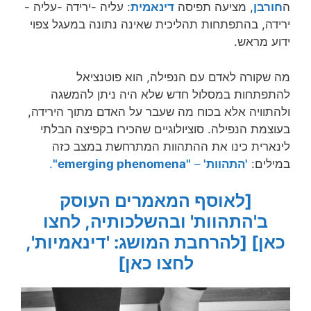
ה
חורבן
, מציעה תפיסה
דינאמית
: עליה -ירידה -עליה -
ירידה, בהתפתחות תהליכית שאינה נתונה במעגל צפוי
ידוע מראש.
מה שקורה לאדם עם הנפילה, הוא פוטנציאל
להתפתחות במסלול חדש שלא היה ניתן להמשגה
ולהתוויה אלא בכוח מה שעבר על האדם מתוך הירידה,
בעוצמת הנפילה. סוציולוגיים שהכירו בקפיצה הבלתי
לינארית כינו את ההתהוות המתרחשת במצב כזה
במילים:
'התהוות'
–
"emerging phenomena"
.
[לאוסף המאמרים העוסק
ב'התהוות' ובהשלכותיה, לחצו
כאן]
[להרחבת המושג: 'דינאמיות',
לחצו כאן]