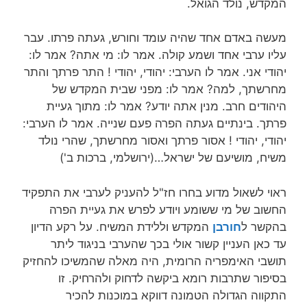
המקדש, נולד הגואל.
מעשה באדם אחד שהיה עומד וחורש, געתה פרתו. עבר
עליו ערבי אחד ושמע קולה. אמר לו: מי אתה? אמר לו:
יהודי אני. אמר לו הערבי: יהודי, יהודי ! התר פרתך והתר
מחרשתך, למה? אמר לו: מפני שבית המקדש של
היהודים חרב. מנין אתה יודע? אמר לו: מתוך געיית
פרתך. בינתיים געתה הפרה פעם שנייה. אמר לו הערבי:
יהודי, יהודי ! אסור פרתך ואסור מחרשתך, שהרי נולד
משיח, מושיעם של ישראל…(ירושלמי, ברכות ב')
ראוי לשאול מדוע בחרו חז"ל להעניק לערבי את התפקיד
החשוב של מי ששומע ויודע לפרש את געיית הפרה
בהקשר ל
חורבן
המקדש וללידת המשיח. על רקע הדיון
עד כאן העניין קשור אולי בכך שהערבי בניגוד ליתר
תושבי האימפריה הרומית, היה מאלה שהמשיכו להחזיק
בסיפור שתרבות רומא ביקשה לדחוק ולהרחיק. זו
התקווה הגדולה הטמונה דווקא במוכנות להכיר