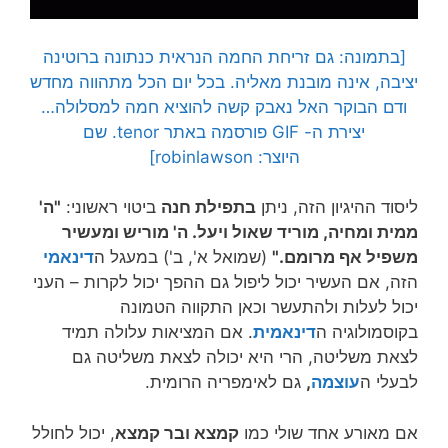
[בתמונה: גם זריחת החמה הנראית כנתונה ברוטינה
יציבה, אינה מובנת מאליה. בכל יום הכל מתהווה מחדש
ודם הבוקר האל נאבק קשה להוציא חמה למסלולה…
יצירת ה- GIF פורסמה באתר tenor. שם
היוצר: robinlawson]
ליסוד ההיגיון הזה, ניתן
בתפילת חנה
ביטוי ראשוני:
"ה'
ממית ומחיה, מוריד שאול ויעל. ה' מוריש ומעשיר
משפיל אף מרומם."
(שמואל א', ב') במעגל ה
דינאמי
הזה, אם העשיר יכול ליפול גם ההפך יכול לקרות – העני
יכול לעלות ולהתעשר וכאן התקווה הטמונה
בקוסמולוגיה ה
דינאמית
. אם המציאות עלולה תמיד
לצאת משליטה, הרי היא יכולה לצאת משליטה גם
לבעלי ה
עוצמה
,
גם לאימפריה הרומית.
אם מאורע אחד שולי כמו
קמצא ובר קמצא
, יכול לחולל