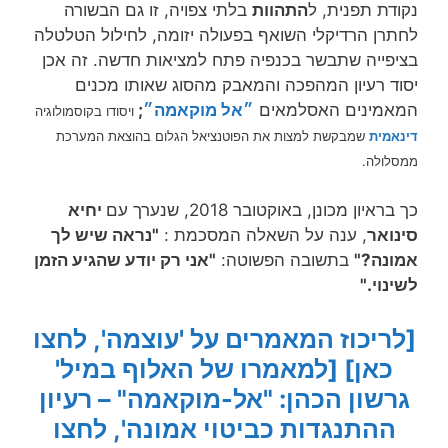
נקודת תפנית, ל
התהוות
בלתי צפויה, זו גם הבשורה
לחתרן הרדיקלי השואף בפעולה יזומה, לחילול הטלטלה
בציפייה שתבשר בכנפיה פתח למציאות חדשה. זה אכן
יסוד רעיון המהפכה והמאבק מהסוג שאותו מכנים
המאמינים האסלמאים
״אל מוקאמה״
;
ויסודו בקוסמולוגיה
דינאמית
שמבקשת למצות את הפוטנציאל הגלום בהוצאת המערכת
ממסלולה.
כך בראיון מכונן, באוקטובר 2018, שנערך עם
יחיא
סינואר
, ענה על השאלה המסכמת :
"נראה שיש לך
אמונה?"
בתשובה הפשוטה:
"אני רק יודע שהגיע הזמן
לשינוי."
[לריכוז המאמרים על 'עוצמה', לחצו
כאן]
[למאמרו של האלוף במיל'
גרשון הכהן: "אל-מוקאמה" – רעיון
ההתנגדות כביטוי אמונה', לחצו