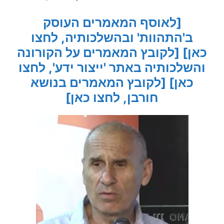
[לאוסף המאמרים העוסק
ב'התהוות' ובהשלכותיה, לחצו
כאן]
[לקובץ המאמרים על הקורונה
והשלכותיה באתר 'ייצור ידע', לחצו
כאן]
[לקובץ המאמרים בנושא
חורבן, לחצו כאן]