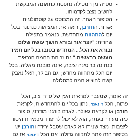
סטייה מן המסילה נתפסת כ
תאונה
המבקשת
להשיב מצב לקדמותו.
הסיפור האחר, זה המבוסס על קוסמולוגית
אגדות ה
חורבן
, רואה את המציאות כנתונה בכל
יום ל
התהוות
מתחדשת. כנאמר בתפילת
שחרית:
"יוצר אור ובורא חושך עושה שלום
ובורא את הכל… המחדש בטובו בכל יום תמיד
מעשה בראשית."
גם זריחת החמה הנראית
כנתונה ברוטינה יציבה, אינה מובנת מאליה. בכל
יום הכל מתהווה מחדש; וגם הבוקר, האל נאבק
קשה להוציא חמה למסלולה.
זה אומר, שמעבר למראית העין של סדר יציב, הכל
פתוח, הכל
, נתון בכל יום להתחדשות, לקראת
דינאמי
חורבן
או לקראת גאולה. לאדם בורגני מודרני, סיפור
כזה מעורר בעתה, הוא לא יכול להיפרד מכמיהת היסוד
ליציבות. מצד שני דווקא לאדם שסבל ירידה ו
חורבן
יש
בסיפור הזה פתח לתקווה גדולה: אם הכל
אז גם
דינאמי