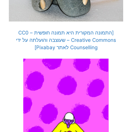
[התמונה המקורית היא תמונה חופשית – CC0
Creative Commons – שעוצבה והועלתה על ידי
Counselling לאתר Pixabay]